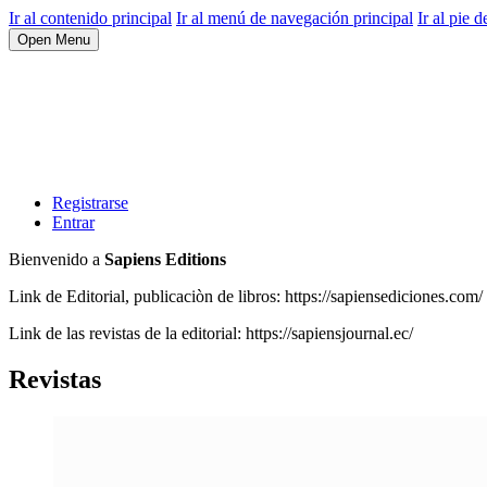
Ir al contenido principal
Ir al menú de navegación principal
Ir al pie d
Open Menu
Registrarse
Entrar
Bienvenido a
Sapiens Editions
Link de Editorial, publicaciòn de libros: https://sapiensediciones.com/
Link de las revistas de la editorial: https://sapiensjournal.ec/
Revistas