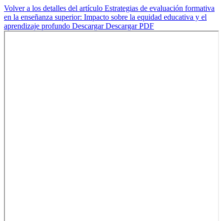
Volver a los detalles del artículo
Estrategias de evaluación formativa
en la enseñanza superior: Impacto sobre la equidad educativa y el
aprendizaje profundo
Descargar
Descargar PDF