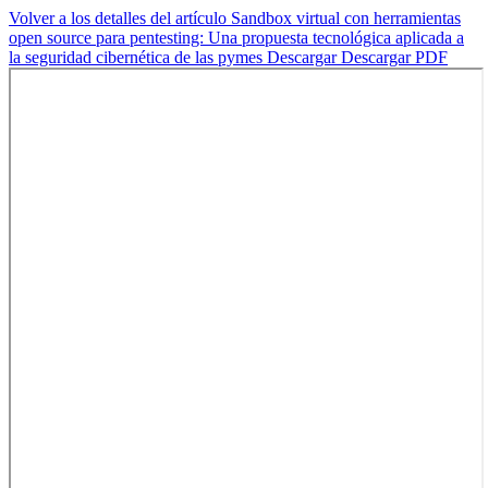
Volver a los detalles del artículo
Sandbox virtual con herramientas
open source para pentesting: Una propuesta tecnológica aplicada a
la seguridad cibernética de las pymes
Descargar
Descargar PDF