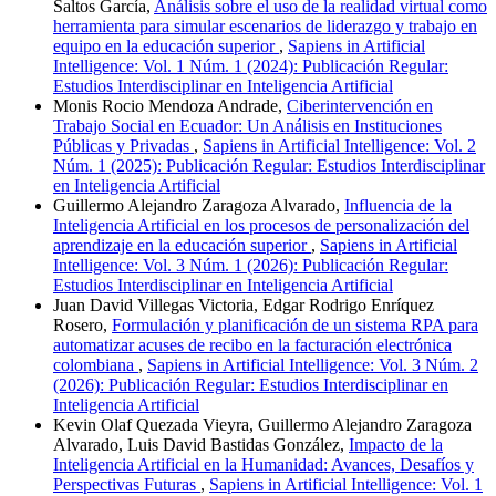
Saltos García,
Análisis sobre el uso de la realidad virtual como
herramienta para simular escenarios de liderazgo y trabajo en
equipo en la educación superior
,
Sapiens in Artificial
Intelligence: Vol. 1 Núm. 1 (2024): Publicación Regular:
Estudios Interdisciplinar en Inteligencia Artificial
Monis Rocio Mendoza Andrade,
Ciberintervención en
Trabajo Social en Ecuador: Un Análisis en Instituciones
Públicas y Privadas
,
Sapiens in Artificial Intelligence: Vol. 2
Núm. 1 (2025): Publicación Regular: Estudios Interdisciplinar
en Inteligencia Artificial
Guillermo Alejandro Zaragoza Alvarado,
Influencia de la
Inteligencia Artificial en los procesos de personalización del
aprendizaje en la educación superior
,
Sapiens in Artificial
Intelligence: Vol. 3 Núm. 1 (2026): Publicación Regular:
Estudios Interdisciplinar en Inteligencia Artificial
Juan David Villegas Victoria, Edgar Rodrigo Enríquez
Rosero,
Formulación y planificación de un sistema RPA para
automatizar acuses de recibo en la facturación electrónica
colombiana
,
Sapiens in Artificial Intelligence: Vol. 3 Núm. 2
(2026): Publicación Regular: Estudios Interdisciplinar en
Inteligencia Artificial
Kevin Olaf Quezada Vieyra, Guillermo Alejandro Zaragoza
Alvarado, Luis David Bastidas González,
Impacto de la
Inteligencia Artificial en la Humanidad: Avances, Desafíos y
Perspectivas Futuras
,
Sapiens in Artificial Intelligence: Vol. 1