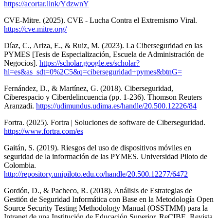
https://acortar.link/YdzwnY
CVE-Mitre. (2025). CVE - Lucha Contra el Extremismo Viral.
https://cve.mitre.org/
Díaz, C., Ariza, E., & Ruiz, M. (2023). La Ciberseguridad en las
PYMES [Tesis de Especialización, Escuela de Administración de
Negocios].
https://scholar.google.es/scholar?
hl=es&as_sdt=0%2C5&q=ciberseguridad+pymes&btnG=
Fernández, D., & Martínez, G. (2018). Ciberseguridad,
Ciberespacio y Ciberdelincuencia (pp. 1-236). Thomson Reuters
Aranzadi.
https://udimundus.udima.es/handle/20.500.12226/84
Fortra. (2025). Fortra | Soluciones de software de Ciberseguridad.
https://www.fortra.com/es
Gaitán, S. (2019). Riesgos del uso de dispositivos móviles en
seguridad de la información de las PYMES. Universidad Piloto de
Colombia.
http://repository.unipiloto.edu.co/handle/20.500.12277/6472
Gordón, D., & Pacheco, R. (2018). Análisis de Estrategias de
Gestión de Seguridad Informática con Base en la Metodología Open
Source Security Testing Methodology Manual (OSSTMM) para la
Intranet de una Institución de Educación Superior. ReCIBE. Revista