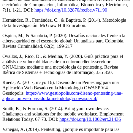
electrónica de Computación, Informática, Biomédica y Electrónica,
7(1), 1-21. DOI:
https://doi.org/10.32870/recibe.v7i1.90
Hernández, R., Fernández, C., & Baptista, P. (2014). Metodología
de la Investigación. McGraw Hill Education.
Ospina, M., & Sanabria, P. (2020). Desafíos nacionales frente a la
ciberseguridad en el escenario global: Un análisis para Colombia.
Revista Criminalidad, 62(2), 199-217.
Ovallos, J., Rico, D., & Medina, Y. (2020). Guía práctica para el
análisis de vulnerabilidades de un entorno cliente-servidor
GNU/Linux mediante una metodología de pentesting. Revista
Ibérica de Sistemas e Tecnologias de Informação, 335-350.
Rueda, A. (2017, mayo 16). Diseño de un Pentesting para una
Aplicación Web Basado en la Metodología OWASP V.4.
Gestiopolis.
https://www.gestiopolis.com/diseno-pentesting-una-
aplicacion-web-basado-la-metodologia-owasp-v-4/
Smith, K., & Forman, S. (2014). Bring your own device:
Challenges and solutions for the mobile workplace. Employment
Relations Today, 67-73. DOI:
https://doi.org/10.1002/ert.21436
Vanegas, A. (2019). Pentesting, ¿porque es importante para las