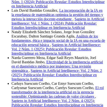
Núm. 1 (2024): Publicación Regular: Estudios Interdisciplinar
en Inteligencia Artificial
Luis David Bastidas González,
La incorporación de la IA en
la enseñanza de matemáticas optimiza la gestión del tiempo y
mejora la interacción docente-estudiante
,
Sapiens in Artificial
Intelligence: Vol. 1 Núm. 1 (2024): Publicación Regular:
Estudios Interdisciplinar en Inteligencia Artificial
Nataly Elizabeth Sánchez Solano, Jorge Ivan González
Escarabay, Dalton Santiago Granda Agila,
Análisis de los
fundamentos, ética e impacto social de la IA en una escuela de
educación general básica
,
Sapiens in Artificial Intelligence:
Vol. 2 Núm. 1 (2025): Publicación Regular: Estudios
Interdisciplinar en Inteligencia Artificial
Narda Guerrero Meza, Edgar Saúl Reyes Mauricio, Joel
David Bastidas Jimbo,
Efectividad de la inteligencia artificial
en el diagnóstico médico por imágenes: Una revisión
sistemática
,
Sapiens in Artificial Intelligence: Vol. 2 Núm. 2
(2025): Publicación Regular: Estudios Interdisciplinar en
Inteligencia Artificial
Carluys Suescum Coelho, Car Emyr Suescum Coelho,
Carlysmar Suescum Coelho, Carelys Suescum Coelho,
El rol
transformador de la inteligencia artificial en la gerencia
sostenible: Optimizando las cadenas de valor circulares
,
Sapiens in Artificial Intelligence: Vol. 2 Núm. 4 (2025):
Publicación Regular: Estudios Interdisciplinar en Inteligencia