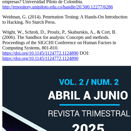
empresas? Universidad Piloto de Colombia.
http://repository.unipiloto.edu.co/handle/20.500.12277/6286
Weidman, G. (2014). Penetration Testing: A Hands-On Introduction
to Hacking. No Starch Press.
Wright, W., Schroh, D., Proulx, P., Skaburskis, A., & Cort, B.
(2006). The Sandbox for analysis: Concepts and methods.
Proceedings of the SIGCHI Conference on Human Factors in
Computing Systems, 801-810.
https://doi.org/10.1145/1124772.1124890
DOI:
https://doi.org/10.1145/1124772.1124890