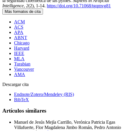
la seguridad cibernética de las pymes.
Sapiens in Artificial
Intelligence
,
2
(2), 1-14.
https://doi.org/10.71068/tgqmvg81
Más formatos de cita
ACM
ACS
APA
ABNT
Chicago
Harvard
IEEE
MLA
Turabian
Vancouver
AMA
Descargar cita
Endnote/Zotero/Mendeley (RIS)
BibTeX
Artículos similares
Manuel de Jesús Mejía Carrillo, Verónica Patricia Egas
Villafuerte, Flor Magdalena Jimbo Román, Pedro Antonio