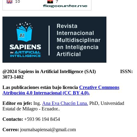
@2024 Sapiens in Artificial Intelligence
(SAI) ISSN:
3073-1402
Las publicaciones están bajo licencia
Creative Commons
Atribución 4.0 Internacional (CC BY 4.0).
Editor en jefe:
Ing.
Ana Eva Chacón Luna.
PhD, Universidad
Estatal de Milagro - Ecuador..
Contacto:
+593 96 194 8454
Correo:
journalsapiensai@gmail.com