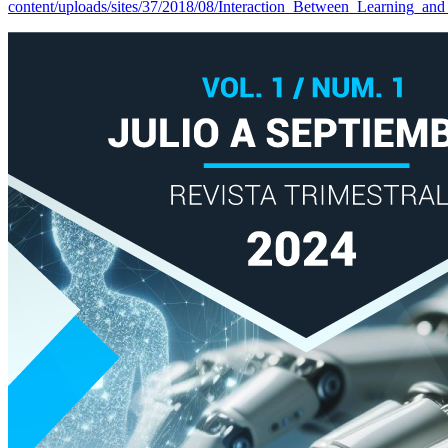
content/uploads/sites/37/2018/08/Interaction_Between_Learning_an