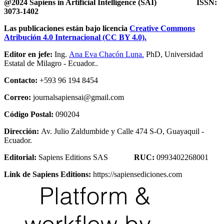
@2024 Sapiens in Artificial Intelligence
(SAI) ISSN:
3073-1402
Las publicaciones están bajo licencia
Creative Commons
Atribución 4.0 Internacional (CC BY 4.0).
Editor en jefe:
Ing.
Ana Eva Chacón Luna.
PhD, Universidad
Estatal de Milagro - Ecuador..
Contacto:
+593 96 194 8454
Correo:
journalsapiensai@gmail.com
Código Postal:
090204
Dirección:
Av. Julio Zaldumbide y Calle 474 S-O, Guayaquil -
Ecuador.
Editorial:
Sapiens Editions SAS
RUC:
0993402268001
Link de Sapiens Editions:
https://sapiensediciones.com