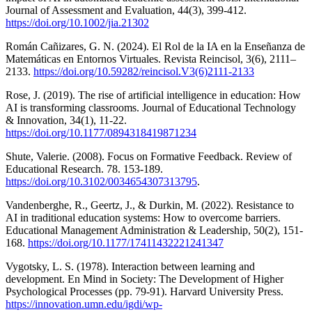
Journal of Assessment and Evaluation, 44(3), 399-412.
https://doi.org/10.1002/jia.21302
Román Cañizares, G. N. (2024). El Rol de la IA en la Enseñanza de
Matemáticas en Entornos Virtuales. Revista Reincisol, 3(6), 2111–
2133.
https://doi.org/10.59282/reincisol.V3(6)2111-2133
Rose, J. (2019). The rise of artificial intelligence in education: How
AI is transforming classrooms. Journal of Educational Technology
& Innovation, 34(1), 11-22.
https://doi.org/10.1177/0894318419871234
Shute, Valerie. (2008). Focus on Formative Feedback. Review of
Educational Research. 78. 153-189.
https://doi.org/10.3102/0034654307313795
.
Vandenberghe, R., Geertz, J., & Durkin, M. (2022). Resistance to
AI in traditional education systems: How to overcome barriers.
Educational Management Administration & Leadership, 50(2), 151-
168.
https://doi.org/10.1177/17411432221241347
Vygotsky, L. S. (1978). Interaction between learning and
development. En Mind in Society: The Development of Higher
Psychological Processes (pp. 79-91). Harvard University Press.
https://innovation.umn.edu/igdi/wp-