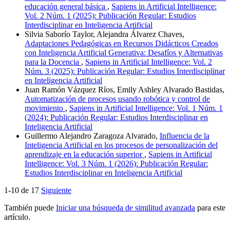
educación general básica
,
Sapiens in Artificial Intelligence:
Vol. 2 Núm. 1 (2025): Publicación Regular: Estudios
Interdisciplinar en Inteligencia Artificial
Silvia Saborío Taylor, Alejandra Álvarez Chaves,
Adaptaciones Pedagógicas en Recursos Didácticos Creados
con Inteligencia Artificial Generativa: Desafíos y Alternativas
para la Docencia
,
Sapiens in Artificial Intelligence: Vol. 2
Núm. 3 (2025): Publicación Regular: Estudios Interdisciplinar
en Inteligencia Artificial
Juan Ramón Vázquez Ríos, Emily Ashley Alvarado Bastidas,
Automatización de procesos usando robótica y control de
movimiento
,
Sapiens in Artificial Intelligence: Vol. 1 Núm. 1
(2024): Publicación Regular: Estudios Interdisciplinar en
Inteligencia Artificial
Guillermo Alejandro Zaragoza Alvarado,
Influencia de la
Inteligencia Artificial en los procesos de personalización del
aprendizaje en la educación superior
,
Sapiens in Artificial
Intelligence: Vol. 3 Núm. 1 (2026): Publicación Regular:
Estudios Interdisciplinar en Inteligencia Artificial
1-10 de 17
Siguiente
También puede
Iniciar una búsqueda de similitud avanzada
para este
artículo.