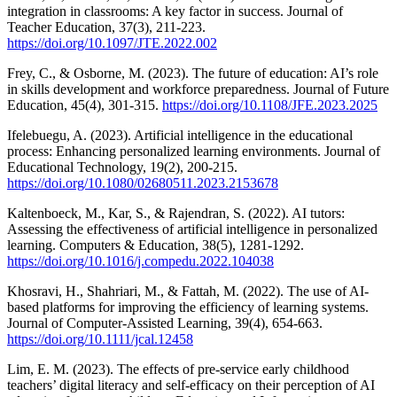
integration in classrooms: A key factor in success. Journal of
Teacher Education, 37(3), 211-223.
https://doi.org/10.1097/JTE.2022.002
Frey, C., & Osborne, M. (2023). The future of education: AI’s role
in skills development and workforce preparedness. Journal of Future
Education, 45(4), 301-315.
https://doi.org/10.1108/JFE.2023.2025
Ifelebuegu, A. (2023). Artificial intelligence in the educational
process: Enhancing personalized learning environments. Journal of
Educational Technology, 19(2), 200-215.
https://doi.org/10.1080/02680511.2023.2153678
Kaltenboeck, M., Kar, S., & Rajendran, S. (2022). AI tutors:
Assessing the effectiveness of artificial intelligence in personalized
learning. Computers & Education, 38(5), 1281-1292.
https://doi.org/10.1016/j.compedu.2022.104038
Khosravi, H., Shahriari, M., & Fattah, M. (2022). The use of AI-
based platforms for improving the efficiency of learning systems.
Journal of Computer-Assisted Learning, 39(4), 654-663.
https://doi.org/10.1111/jcal.12458
Lim, E. M. (2023). The effects of pre-service early childhood
teachers’ digital literacy and self-efficacy on their perception of AI