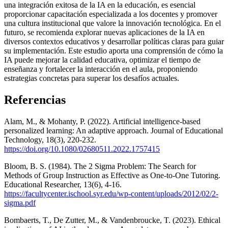
una integración exitosa de la IA en la educación, es esencial
proporcionar capacitación especializada a los docentes y promover
una cultura institucional que valore la innovación tecnológica. En el
futuro, se recomienda explorar nuevas aplicaciones de la IA en
diversos contextos educativos y desarrollar políticas claras para guiar
su implementación. Este estudio aporta una comprensión de cómo la
IA puede mejorar la calidad educativa, optimizar el tiempo de
enseñanza y fortalecer la interacción en el aula, proponiendo
estrategias concretas para superar los desafíos actuales.
Referencias
Alam, M., & Mohanty, P. (2022). Artificial intelligence-based
personalized learning: An adaptive approach. Journal of Educational
Technology, 18(3), 220-232.
https://doi.org/10.1080/02680511.2022.1757415
Bloom, B. S. (1984). The 2 Sigma Problem: The Search for
Methods of Group Instruction as Effective as One-to-One Tutoring.
Educational Researcher, 13(6), 4-16.
https://facultycenter.ischool.syr.edu/wp-content/uploads/2012/02/2-
sigma.pdf
Bombaerts, T., De Zutter, M., & Vandenbroucke, T. (2023). Ethical