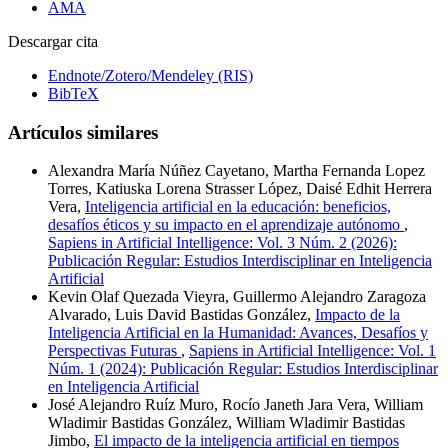
AMA
Descargar cita
Endnote/Zotero/Mendeley (RIS)
BibTeX
Artículos similares
Alexandra María Núñez Cayetano, Martha Fernanda Lopez
Torres, Katiuska Lorena Strasser López, Daisé Edhit Herrera
Vera,
Inteligencia artificial en la educación: beneficios,
desafíos éticos y su impacto en el aprendizaje autónomo
,
Sapiens in Artificial Intelligence: Vol. 3 Núm. 2 (2026):
Publicación Regular: Estudios Interdisciplinar en Inteligencia
Artificial
Kevin Olaf Quezada Vieyra, Guillermo Alejandro Zaragoza
Alvarado, Luis David Bastidas González,
Impacto de la
Inteligencia Artificial en la Humanidad: Avances, Desafíos y
Perspectivas Futuras
,
Sapiens in Artificial Intelligence: Vol. 1
Núm. 1 (2024): Publicación Regular: Estudios Interdisciplinar
en Inteligencia Artificial
José Alejandro Ruíz Muro, Rocío Janeth Jara Vera, William
Wladimir Bastidas González, William Wladimir Bastidas
Jimbo,
El impacto de la inteligencia artificial en tiempos