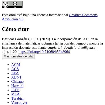
Esta obra está bajo una licencia internacional
Creative Commons
Atribución 4.0
.
Cómo citar
Bastidas González, L. D. (2024). La incorporación de la IA en la
enseñanza de matemáticas optimiza la gestión del tiempo y mejora la
interacción docente-estudiante.
Sapiens in Artificial Intelligence
,
1
(1), 1-20.
https://doi.org/10.71068/h58k8964
Más formatos de cita
ACM
ACS
APA
ABNT
Chicago
Harvard
IEEE
MLA
Turabian
Vancouver