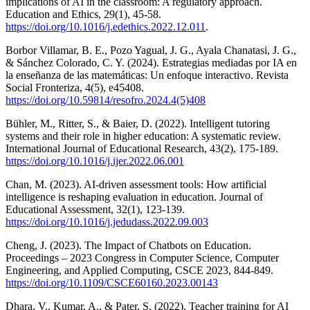
implications of AI in the classroom: A regulatory approach.
Education and Ethics, 29(1), 45-58.
https://doi.org/10.1016/j.edethics.2022.12.011
.
Borbor Villamar, B. E., Pozo Yagual, J. G., Ayala Chanatasi, J. G.,
& Sánchez Colorado, C. Y. (2024). Estrategias mediadas por IA en
la enseñanza de las matemáticas: Un enfoque interactivo. Revista
Social Fronteriza, 4(5), e45408.
https://doi.org/10.59814/resofro.2024.4(5)408
Bühler, M., Ritter, S., & Baier, D. (2022). Intelligent tutoring
systems and their role in higher education: A systematic review.
International Journal of Educational Research, 43(2), 175-189.
https://doi.org/10.1016/j.ijer.2022.06.001
Chan, M. (2023). AI-driven assessment tools: How artificial
intelligence is reshaping evaluation in education. Journal of
Educational Assessment, 32(1), 123-139.
https://doi.org/10.1016/j.jedudass.2022.09.003
Cheng, J. (2023). The Impact of Chatbots on Education.
Proceedings – 2023 Congress in Computer Science, Computer
Engineering, and Applied Computing, CSCE 2023, 844-849.
https://doi.org/10.1109/CSCE60160.2023.00143
Dhara, V., Kumar, A., & Pater, S. (2022). Teacher training for AI