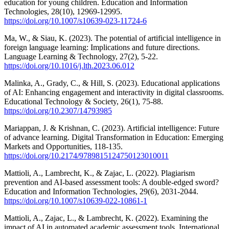
education for young children. Education and Information
Technologies, 28(10), 12969-12995.
https://doi.org/10.1007/s10639-023-11724-6
Ma, W., & Siau, K. (2023). The potential of artificial intelligence in
foreign language learning: Implications and future directions.
Language Learning & Technology, 27(2), 5-22.
https://doi.org/10.1016/j.lth.2023.06.012
Malinka, A., Grady, C., & Hill, S. (2023). Educational applications
of AI: Enhancing engagement and interactivity in digital classrooms.
Educational Technology & Society, 26(1), 75-88.
https://doi.org/10.2307/14793985
Mariappan, J. & Krishnan, C. (2023). Artificial intelligence: Future
of advance learning. Digital Transformation in Education: Emerging
Markets and Opportunities, 118-135.
https://doi.org/10.2174/9789815124750123010011
Mattioli, A., Lambrecht, K., & Zajac, L. (2022). Plagiarism
prevention and AI-based assessment tools: A double-edged sword?
Education and Information Technologies, 29(6), 2031-2044.
https://doi.org/10.1007/s10639-022-10861-1
Mattioli, A., Zajac, L., & Lambrecht, K. (2022). Examining the
impact of AI in automated academic assessment tools. International