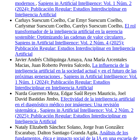
modernos
,
Sapiens in Artificial Intelligence: Vol. 1 Núm. 2
(2024): Publicación Regular: Estudios Interdisciplinar en
Inteligencia Artificial
Carluys Suescum Coelho, Car Emyr Suescum Coelho,
Carlysmar Suescum Coelho, Carelys Suescum Coelho,
El rol
transformador de la inteligencia artificial en la gerencia
sostenible: Optimizando las cadenas de valor circulares
,
Sapiens in Artificial Intelligence: Vol. 2 Núm. 4 (2025):
Publicación Regular: Estudios Interdisciplinar en Inteligencia
Artificial
Javier Andrés Chiliquinga Amaya, Ana María Arcentales
Macias, Juan Roberto Pereira Salcedo,
La influencia de la
inteligencia artificial en la sociedad actual y en el futuro de las
próximas generaciones
,
Sapiens in Artificial Intelligence: Vol.
1 Núm. 1 (2024): Publicación Regular: Estudios
Interdisciplinar en Inteligencia Artificial
Narda Guerrero Meza, Edgar Saúl Reyes Mauricio, Joel
David Bastidas Jimbo,
Efectividad de la inteligencia artificial
en el diagnóstico médico por imágenes: Una revisión
sistemática
,
Sapiens in Artificial Intelligence: Vol. 2 Núm. 2
(2025): Publicación Regular: Estudios Interdisciplinar en
Inteligencia Artificial
Nataly Elizabeth Sánchez Solano, Jorge Ivan González
Escarabay, Dalton Santiago Granda Agila,
Análisis de los
fundamentos, ética e impacto social de la IA en una escuela de