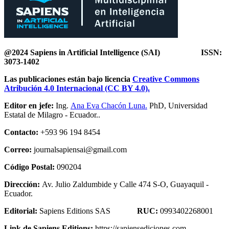
@2024 Sapiens in Artificial Intelligence
(SAI) ISSN:
3073-1402
Las publicaciones están bajo licencia
Creative Commons
Atribución 4.0 Internacional (CC BY 4.0).
Editor en jefe:
Ing.
Ana Eva Chacón Luna.
PhD, Universidad
Estatal de Milagro - Ecuador..
Contacto:
+593 96 194 8454
Correo:
journalsapiensai@gmail.com
Código Postal:
090204
Dirección:
Av. Julio Zaldumbide y Calle 474 S-O, Guayaquil -
Ecuador.
Editorial:
Sapiens Editions SAS
RUC:
0993402268001
Link de Sapiens Editions:
https://sapiensediciones.com