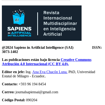
@2024 Sapiens in Artificial Intelligence
(SAI) ISSN:
3073-1402
Las publicaciones están bajo licencia
Creative Commons
Atribución 4.0 Internacional (CC BY 4.0).
Editor en jefe:
Ing.
Ana Eva Chacón Luna.
PhD, Universidad
Estatal de Milagro - Ecuador..
Contacto:
+593 96 194 8454
Correo:
journalsapiensai@gmail.com
Código Postal:
090204