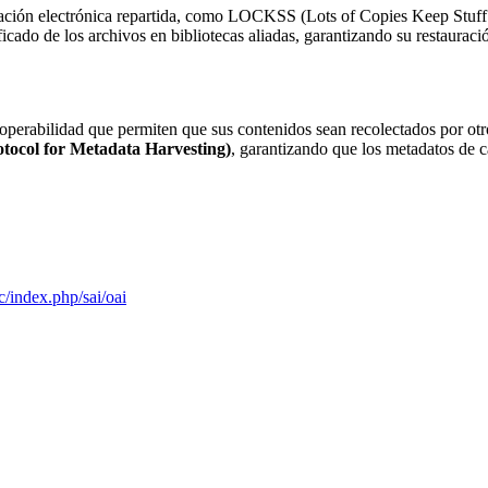
ervación electrónica repartida, como LOCKSS (Lots of Copies Keep St
cado de los archivos en bibliotecas aliadas, garantizando su restauraci
operabilidad que permiten que sus contenidos sean recolectados por otros
tocol for Metadata Harvesting)
, garantizando que los metadatos de c
ec/index.php/sai/oai