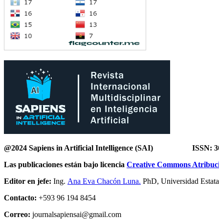
@2024 Sapiens in Artificial Intelligence
(SAI) ISSN: 307
Las publicaciones están bajo licencia
Creative Commons Atribució
Editor en jefe:
Ing.
Ana Eva Chacón Luna.
PhD, Universidad Estatal
Contacto:
+593 96 194 8454
Correo:
journalsapiensai@gmail.com