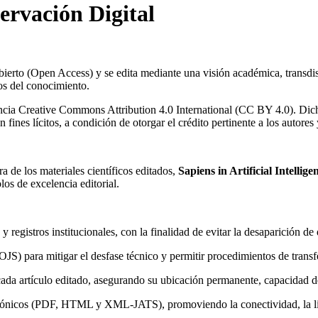
servación Digital
erto (Open Access) y se edita mediante una visión académica, transdisci
pos del conocimiento.
encia Creative Commons Attribution 4.0 International (CC BY 4.0). Dicha 
nes lícitos, a condición de otorgar el crédito pertinente a los autores y
a de los materiales científicos editados,
Sapiens in Artificial Intellige
los de excelencia editorial.
 registros institucionales, con la finalidad de evitar la desaparición de 
S) para mitigar el desfase técnico y permitir procedimientos de transf
ada artículo editado, asegurando su ubicación permanente, capacidad de
trónicos (PDF, HTML y XML-JATS), promoviendo la conectividad, la libr