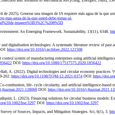
llection and Sortation to Mechanical Recycling. Energies, 16(8), 35
ril de 2025). Generar una imagen de IA requiere más agua de la que us
uiere-mas-agua-de-la-que-usted-debe-tomar-al-
sidad%20de,imagen%5B3%2C%208%5D
 Environment: An Emerging Framework. Sustainability, 13(11), 6348.
ht
and digitalisation technologies: A systematic literature review of past
OI:
https://doi.org/10.1016/j.techfore.2022.121508
ontrol system of manufacturing enterprises using artificial intelligenc
1856422
DOI:
https://doi.org/10.1080/17517575.2020.1856422
llah, A. (2022). Digital technologies and circular economy practices: Vi
79-202.
https://doi.org/10.1108/TQM-12-2021-0374
DOI:
https://doi.
o-combustion, life- cycle circularity, and artificial intelligence-based 
6/j.jhazmat.2021.128069
DOI:
https://doi.org/10.1016/j.jhazmat.2021.1
allquist, L. (2023). Financing solutions for circular business models: Exp
i.org/10.1002/bse.3297
DOI:
https://doi.org/10.1002/bse.3297
f Survey of Sources, Impacts, and Mitigation Strategies. Sci, 6(1), 3.
htt