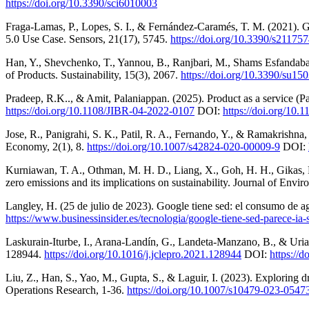
https://doi.org/10.3390/sci6010003
Fraga-Lamas, P., Lopes, S. I., & Fernández-Caramés, T. M. (2021). G
5.0 Use Case. Sensors, 21(17), 5745.
https://doi.org/10.3390/s21175
Han, Y., Shevchenko, T., Yannou, B., Ranjbari, M., Shams Esfandaba
of Products. Sustainability, 15(3), 2067.
https://doi.org/10.3390/su15
Pradeep, R.K.., & Amit, Palaniappan. (2025). Product as a service (Pa
https://doi.org/10.1108/JIBR-04-2022-0107
DOI:
https://doi.org/10
Jose, R., Panigrahi, S. K., Patil, R. A., Fernando, Y., & Ramakrishn
Economy, 2(1), 8.
https://doi.org/10.1007/s42824-020-00009-9
DOI:
Kurniawan, T. A., Othman, M. H. D., Liang, X., Goh, H. H., Gikas, P
zero emissions and its implications on sustainability. Journal of En
Langley, H. (25 de julio de 2023). Google tiene sed: el consumo de agu
https://www.businessinsider.es/tecnologia/google-tiene-sed-parece-i
Laskurain-Iturbe, I., Arana-Landín, G., Landeta-Manzano, B., & Uriart
128944.
https://doi.org/10.1016/j.jclepro.2021.128944
DOI:
https://
Liu, Z., Han, S., Yao, M., Gupta, S., & Laguir, I. (2023). Exploring d
Operations Research, 1-36.
https://doi.org/10.1007/s10479-023-0547