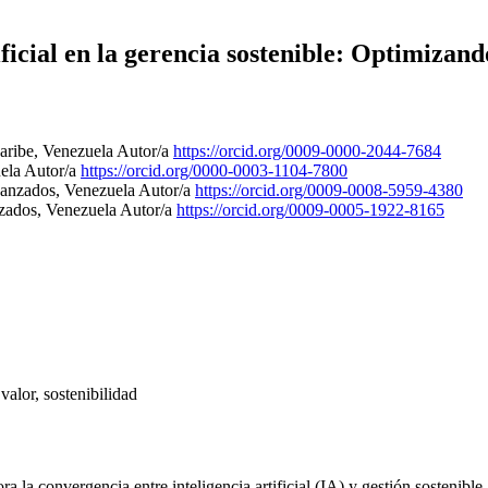
ificial en la gerencia sostenible: Optimizand
aribe, Venezuela
Autor/a
https://orcid.org/0009-0000-2044-7684
uela
Autor/a
https://orcid.org/0000-0003-1104-7800
vanzados, Venezuela
Autor/a
https://orcid.org/0009-0008-5959-4380
nzados, Venezuela
Autor/a
https://orcid.org/0009-0005-1922-8165
 valor, sostenibilidad
ora la convergencia entre inteligencia artificial (IA) y gestión sostenibl