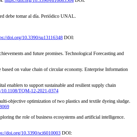
04.
https://doi.org/10.3390/en16083504
DOI:
ted debe tomar al día. Periódico UNAL.
tps://doi.org/10.3390/su13116348
DOI:
 achievements and future promises. Technological Forecasting and
e based on value chain of circular economy. Enterprise Information
tal enablers to support sustainable and resilient supply chain
org/10.1108/TQM-12-2021-0374
multi-objective optimization of two plastics and textile dyeing sludge.
28069
loring the role of business ecosystems and artificial intelligence.
ps://doi.org/10.3390/sci6010003
DOI: