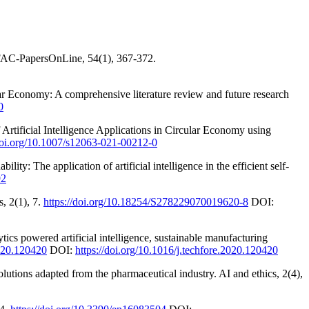
. IFAC-PapersOnLine, 54(1), 367-372.
lar Economy: A comprehensive literature review and future research
0
rtificial Intelligence Applications in Circular Economy using
/doi.org/10.1007/s12063-021-00212-0
ity: The application of artificial intelligence in the efficient self-
92
s, 2(1), 7.
https://doi.org/10.18254/S278229070019620-8
DOI:
ytics powered artificial intelligence, sustainable manufacturing
2020.120420
DOI:
https://doi.org/10.1016/j.techfore.2020.120420
lutions adapted from the pharmaceutical industry. AI and ethics, 2(4),