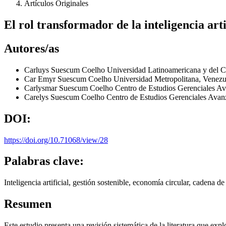
Artículos Originales
El rol transformador de la inteligencia art
Autores/as
Carluys Suescum Coelho
Universidad Latinoamericana y del C
Car Emyr Suescum Coelho
Universidad Metropolitana, Venez
Carlysmar Suescum Coelho
Centro de Estudios Gerenciales A
Carelys Suescum Coelho
Centro de Estudios Gerenciales Ava
DOI:
https://doi.org/10.71068/view/28
Palabras clave:
Inteligencia artificial, gestión sostenible, economía circular, cadena de
Resumen
Este estudio presenta una revisión sistemática de la literatura que expl