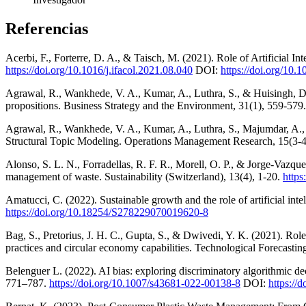
Referencias
Acerbi, F., Forterre, D. A., & Taisch, M. (2021). Role of Artificial 
https://doi.org/10.1016/j.ifacol.2021.08.040
DOI:
https://doi.org/10.1
Agrawal, R., Wankhede, V. A., Kumar, A., Luthra, S., & Huisingh, D. 
propositions. Business Strategy and the Environment, 31(1), 559-579
Agrawal, R., Wankhede, V. A., Kumar, A., Luthra, S., Majumdar, A., 
Structural Topic Modeling. Operations Management Research, 15(3-
Alonso, S. L. N., Forradellas, R. F. R., Morell, O. P., & Jorge-Vazquez,
management of waste. Sustainability (Switzerland), 13(4), 1-20.
https
Amatucci, C. (2022). Sustainable growth and the role of artificial in
https://doi.org/10.18254/S278229070019620-8
Bag, S., Pretorius, J. H. C., Gupta, S., & Dwivedi, Y. K. (2021). Role 
practices and circular economy capabilities. Technological Forecast
Belenguer L. (2022). AI bias: exploring discriminatory algorithmic de
771–787.
https://doi.org/10.1007/s43681-022-00138-8
DOI:
https://