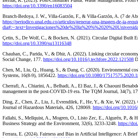
Bernat, K. (2023). Post-Consumer Plastic Waste Management: From Co
https://doi.org/10.3390/en16083504
Branch-Bedoya, J. W., Villa-Garzón, F., & Villa-Garzón, A. (7 de Ab
https://periodico.unal.edu.co/articulos/generar-una-imagen-de-ia-req
dia#:~:text=Investigaciones%20de%20la%20%%2020%20Univer
Çetin, S., De Wolf, C., & Bocken, N. (2021). Circular Digital Built
https://doi.org/10.3390/su13116348
Chauhan, C., Parida, V., & Dhir, A. (2022). Linking circular economy 
Social Change, 177.
https://doi.org/10.1016/j.techfore.2022.121508
D
Chen, M., Liu, Q., Huang, S., & Dang, C. (2020). Environmental cost c
Systems, 16(8-9), 1856422.
https://doi.org/10.1080/17517575.2020.
Cherrafi, A., Chiarini, A., Belhadi, A., El Baz, J., & Chaouni Benabde
management in the post-COVID-19 era. The TQM Journal, 34(7), 1
Ding, Z., Chen, Z., Liu, J., Evrendilek, F., He, Y., & Xie, W. (2022). C
Journal of Hazardous Materials, 426, 128069.
https://doi.org/10.101
Fallahi, S., Mellquist, A., Mogren, O., Listo Zec, E., Algurén, P., & H
Business Strategy and the Environment, 32(6), 3233-3248.
https://do
Ferrara, E. (2024). Fairness and Bias in Artificial Intelligence: A Brie