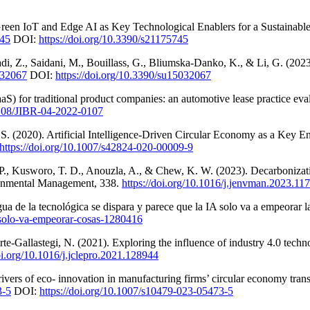
reen IoT and Edge AI as Key Technological Enablers for a Sustainable
745
DOI:
https://doi.org/10.3390/s21175745
di, Z., Saidani, M., Bouillass, G., Bliumska-Danko, K., & Li, G. (20
032067
DOI:
https://doi.org/10.3390/su15032067
aS) for traditional product companies: an automotive lease practice eva
.1108/JIBR-04-2022-0107
a, S. (2020). Artificial Intelligence-Driven Circular Economy as a Key 
https://doi.org/10.1007/s42824-020-00009-9
., Kusworo, T. D., Anouzla, A., & Chew, K. W. (2023). Decarbonization 
vironmental Management, 338.
https://doi.org/10.1016/j.jenvman.2023.11
a de la tecnológica se dispara y parece que la IA solo va a empeorar la
a-solo-va-empeorar-cosas-1280416
e-Gallastegi, N. (2021). Exploring the influence of industry 4.0 techn
doi.org/10.1016/j.jclepro.2021.128944
rivers of eco- innovation in manufacturing firms’ circular economy tran
3-5
DOI:
https://doi.org/10.1007/s10479-023-05473-5