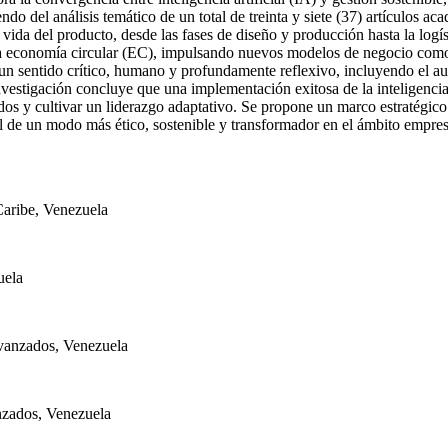
do del análisis temático de un total de treinta y siete (37) artículos aca
e vida del producto, desde las fases de diseño y producción hasta la logí
 una economía circular (EC), impulsando nuevos modelos de negocio com
un sentido crítico, humano y profundamente reflexivo, incluyendo el a
nvestigación concluye que una implementación exitosa de la inteligencia 
rados y cultivar un liderazgo adaptativo. Se propone un marco estratégic
ial de un modo más ético, sostenible y transformador en el ámbito empre
aribe, Venezuela
uela
vanzados, Venezuela
nzados, Venezuela