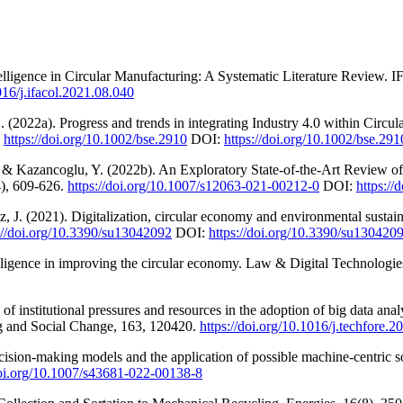
Intelligence in Circular Manufacturing: A Systematic Literature Review
016/j.ifacol.2021.08.040
(2022a). Progress and trends in integrating Industry 4.0 within Circu
.
https://doi.org/10.1002/bse.2910
DOI:
https://doi.org/10.1002/bse.291
& Kazancoglu, Y. (2022b). An Exploratory State-of-the-Art Review of A
4), 609-626.
https://doi.org/10.1007/s12063-021-00212-0
DOI:
https:/
 J. (2021). Digitalization, circular economy and environmental sustainabil
://doi.org/10.3390/su13042092
DOI:
https://doi.org/10.3390/su130420
telligence in improving the circular economy. Law & Digital Technologie
of institutional pressures and resources in the adoption of big data anal
ing and Social Change, 163, 120420.
https://doi.org/10.1016/j.techfore.
cision-making models and the application of possible machine-centric so
doi.org/10.1007/s43681-022-00138-8