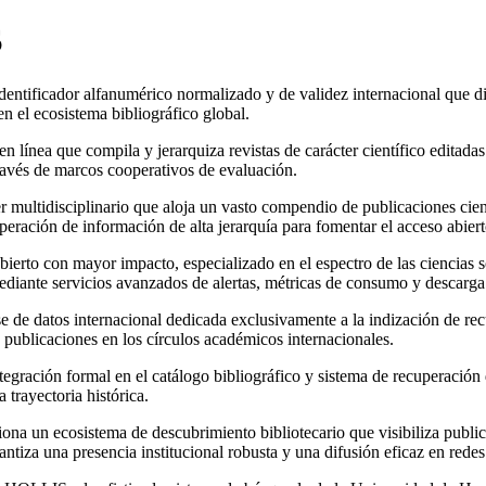
S
dentificador alfanumérico normalizado y de validez internacional que di
 en el ecosistema bibliográfico global.
 línea que compila y jerarquiza revistas de carácter científico editada
 través de marcos cooperativos de evaluación.
r multidisciplinario que aloja un vasto compendio de publicaciones cien
uperación de información de alta jerarquía para fomentar el acceso abiert
bierto con mayor impacto, especializado en el espectro de las ciencias s
ediante servicios avanzados de alertas, métricas de consumo y descarga
 de datos internacional dedicada exclusivamente a la indización de re
as publicaciones en los círculos académicos internacionales.
tegración formal en el catálogo bibliográfico y sistema de recuperación 
a trayectoria histórica.
na un ecosistema de descubrimiento bibliotecario que visibiliza publica
ntiza una presencia institucional robusta y una difusión eficaz en redes