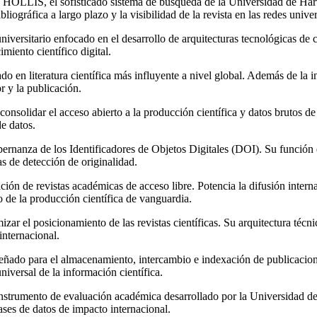
en HOLLIS, el sofisticado sistema de búsqueda de la Universidad de Har
liográfica a largo plazo y la visibilidad de la revista en las redes unive
iversitario enfocado en el desarrollo de arquitecturas tecnológicas de
imiento científico digital.
o en literatura científica más influyente a nivel global. Además de la 
or y la publicación.
consolidar el acceso abierto a la producción científica y datos brutos de
de datos.
ernanza de los Identificadores de Objetos Digitales (DOI). Su función es
as de detección de originalidad.
ación de revistas académicas de acceso libre. Potencia la difusión inter
o de la producción científica de vanguardia.
ar el posicionamiento de las revistas científicas. Su arquitectura técni
internacional.
señado para el almacenamiento, intercambio e indexación de publicacio
universal de la información científica.
nstrumento de evaluación académica desarrollado por la Universidad de B
bases de datos de impacto internacional.