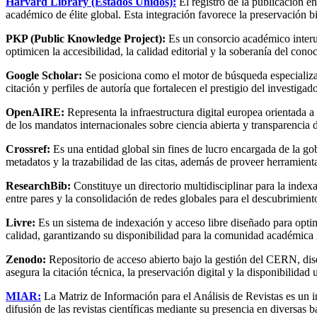
Harvard Library (Estados Unidos):
El registro de la publicación 
académico de élite global. Esta integración favorece la preservación bib
PKP (Public Knowledge Project):
Es un consorcio académico interun
optimicen la accesibilidad, la calidad editorial y la soberanía del conoc
Google Scholar:
Se posiciona como el motor de búsqueda especializad
citación y perfiles de autoría que fortalecen el prestigio del investigad
OpenAIRE:
Representa la infraestructura digital europea orientada a 
de los mandatos internacionales sobre ciencia abierta y transparencia 
Crossref:
Es una entidad global sin fines de lucro encargada de la gob
metadatos y la trazabilidad de las citas, además de proveer herramient
ResearchBib:
Constituye un directorio multidisciplinar para la index
entre pares y la consolidación de redes globales para el descubrimient
Livre:
Es un sistema de indexación y acceso libre diseñado para optimiz
calidad, garantizando su disponibilidad para la comunidad académica 
Zenodo:
Repositorio de acceso abierto bajo la gestión del CERN, di
asegura la citación técnica, la preservación digital y la disponibilidad 
MIAR:
La Matriz de Información para el Análisis de Revistas es un i
difusión de las revistas científicas mediante su presencia en diversas 