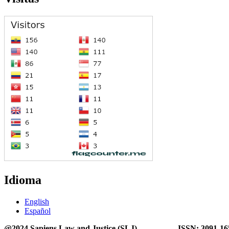
Idioma
English
Español
@2024 Sapiens Law and Justice (SLJ) ISSN: 3091-16