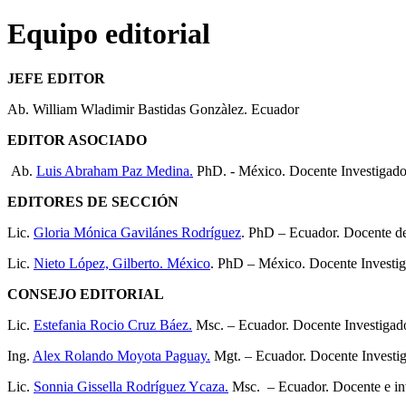
Equipo editorial
JEFE EDITOR
Ab. William Wladimir Bastidas Gonzàlez. Ecuador
EDITOR ASOCIADO
Ab.
Luis Abraham Paz Medina.
PhD. - México. Docente Investigado
EDITORES DE SECCIÓN
Lic.
Gloria Mónica Gavilánes Rodríguez
. PhD – Ecuador. Docente d
Lic.
Nieto López, Gilberto. México
. PhD – México. Docente Investi
CONSEJO EDITORIAL
Lic.
Estefania Rocio Cruz Báez.
Msc. – Ecuador. Docente Investigad
Ing.
Alex Rolando Moyota Paguay.
Mgt. – Ecuador. Docente Investi
Lic.
Sonnia Gissella Rodríguez Ycaza.
Msc. – Ecuador. Docente e in