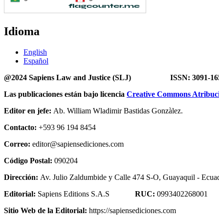
Idioma
English
Español
@2024 Sapiens Law and Justice (SLJ) ISSN: 3091-16
Las publicaciones están bajo licencia
Creative Commons Atribució
Editor en jefe:
Ab. William Wladimir Bastidas Gonzàlez.
Contacto:
+593 96 194 8454
Correo:
editor@sapiensediciones.com
Código Postal:
090204
Dirección:
Av. Julio Zaldumbide y Calle 474 S-O, Guayaquil - Ecuad
Editorial:
Sapiens Editions S.A.S
RUC:
0993402268001
Sitio Web de la Editorial:
https://sapiensediciones.com