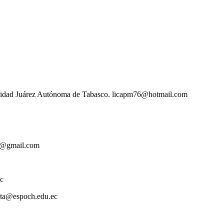
versidad Juárez Autónoma de Tabasco. licapm76@hotmail.com
ez@gmail.com
ec
ota@espoch.edu.ec