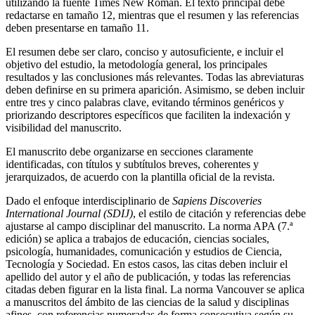
utilizando la fuente Times New Roman. El texto principal debe
redactarse en tamaño 12, mientras que el resumen y las referencias
deben presentarse en tamaño 11.
El resumen debe ser claro, conciso y autosuficiente, e incluir el
objetivo del estudio, la metodología general, los principales
resultados y las conclusiones más relevantes. Todas las abreviaturas
deben definirse en su primera aparición. Asimismo, se deben incluir
entre tres y cinco palabras clave, evitando términos genéricos y
priorizando descriptores específicos que faciliten la indexación y
visibilidad del manuscrito.
El manuscrito debe organizarse en secciones claramente
identificadas, con títulos y subtítulos breves, coherentes y
jerarquizados, de acuerdo con la plantilla oficial de la revista.
Dado el enfoque interdisciplinario de
Sapiens Discoveries
International Journal (SDIJ)
, el estilo de citación y referencias debe
ajustarse al campo disciplinar del manuscrito. La norma APA (7.ª
edición) se aplica a trabajos de educación, ciencias sociales,
psicología, humanidades, comunicación y estudios de Ciencia,
Tecnología y Sociedad. En estos casos, las citas deben incluir el
apellido del autor y el año de publicación, y todas las referencias
citadas deben figurar en la lista final. La norma Vancouver se aplica
a manuscritos del ámbito de las ciencias de la salud y disciplinas
afines, con referencias numeradas de forma consecutiva según su