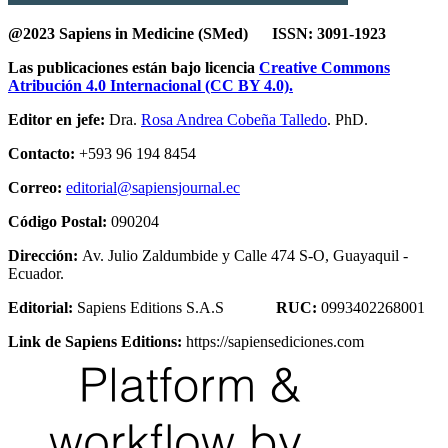
@2023 Sapiens in Medicine (SMed) ISSN: 3091-1923
Las publicaciones están bajo licencia
Creative Commons
Atribución 4.0 Internacional (CC BY 4.0).
Editor en jefe:
Dra.
Rosa Andrea Cobeña Talledo
. PhD.
Contacto:
+593 96 194 8454
Correo:
editorial@sapiensjournal.ec
Código Postal:
090204
Dirección:
Av. Julio Zaldumbide y Calle 474 S-O, Guayaquil -
Ecuador.
Editorial:
Sapiens Editions S.A.S
RUC:
0993402268001
Link de Sapiens Editions:
https://sapiensediciones.com