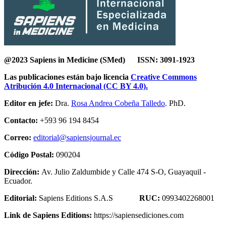
@2023 Sapiens in Medicine (SMed) ISSN: 3091-1923
Las publicaciones están bajo licencia
Creative Commons
Atribución 4.0 Internacional (CC BY 4.0).
Editor en jefe:
Dra.
Rosa Andrea Cobeña Talledo
. PhD.
Contacto:
+593 96 194 8454
Correo:
editorial@sapiensjournal.ec
Código Postal:
090204
Dirección:
Av. Julio Zaldumbide y Calle 474 S-O, Guayaquil -
Ecuador.
Editorial:
Sapiens Editions S.A.S
RUC:
0993402268001
Link de Sapiens Editions:
https://sapiensediciones.com