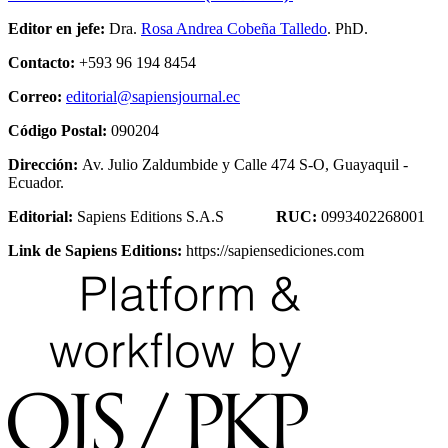
Editor en jefe:
Dra.
Rosa Andrea Cobeña Talledo
. PhD.
Contacto:
+593 96 194 8454
Correo:
editorial@sapiensjournal.ec
Código Postal:
090204
Dirección:
Av. Julio Zaldumbide y Calle 474 S-O, Guayaquil -
Ecuador.
Editorial:
Sapiens Editions S.A.S
RUC:
0993402268001
Link de Sapiens Editions:
https://sapiensediciones.com