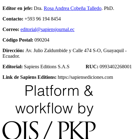
Editor en jefe:
Dra.
Rosa Andrea Cobeña Talledo
. PhD.
Contacto:
+593 96 194 8454
Correo:
editorial@sapiensjournal.ec
Código Postal:
090204
Dirección:
Av. Julio Zaldumbide y Calle 474 S-O, Guayaquil -
Ecuador.
Editorial:
Sapiens Editions S.A.S
RUC:
0993402268001
Link de Sapiens Editions:
https://sapiensediciones.com