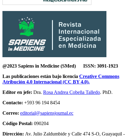
@2023 Sapiens in Medicine (SMed) ISSN: 3091-1923
Las publicaciones están bajo licencia
Creative Commons
Atribución 4.0 Internacional (CC BY 4.0).
Editor en jefe:
Dra.
Rosa Andrea Cobeña Talledo
. PhD.
Contacto:
+593 96 194 8454
Correo:
editorial@sapiensjournal.ec
Código Postal:
090204
Dirección:
Av. Julio Zaldumbide y Calle 474 S-O, Guayaquil -