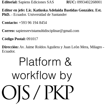
Editorial:
Sapiens Ediciones SAS
RUC:
0993402268001
Editor en jefe:
Lic. Katiuska Adelaida Bastidas Gonzàlez. Est.
PhD.
- Ecuador. Universidad de Santander
Contacto:
+593 96 194 8454
Correo:
sapiensrevistamultidisciplinar@gmail.com
Código Postal:
091017
Dirección:
Av. Jaime Roldos Aguilera y Juan Leòn Mera, Milagro -
Ecuador.