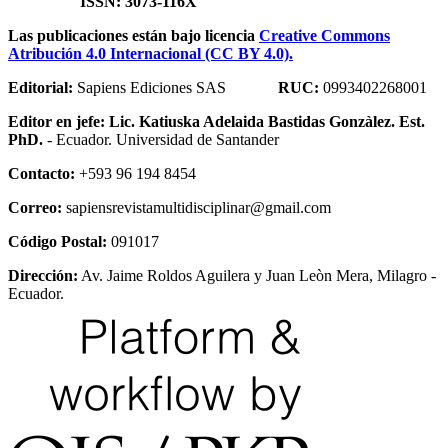
ISSN: 3073-116X
Las publicaciones están bajo licencia
Creative Commons
Atribución 4.0 Internacional (CC BY 4.0).
Editorial:
Sapiens Ediciones SAS
RUC:
0993402268001
Editor en jefe:
Lic. Katiuska Adelaida Bastidas Gonzàlez. Est.
PhD.
- Ecuador. Universidad de Santander
Contacto:
+593 96 194 8454
Correo:
sapiensrevistamultidisciplinar@gmail.com
Código Postal:
091017
Dirección:
Av. Jaime Roldos Aguilera y Juan Leòn Mera, Milagro -
Ecuador.