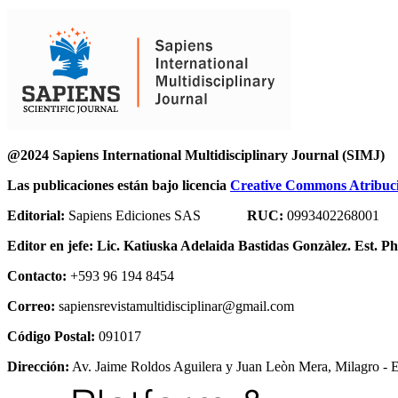
@2024 Sapiens International Multidisciplinary Journal
Las publicaciones están bajo licencia
Creative Commons Atribució
Editorial:
Sapiens Ediciones SAS
RUC:
0993402268001
Editor en jefe:
Lic. Katiuska Adelaida Bastidas Gonzàlez. Est. P
Contacto:
+593 96 194 8454
Correo:
sapiensrevistamultidisciplinar@gmail.com
Código Postal:
091017
Dirección:
Av. Jaime Roldos Aguilera y Juan Leòn Mera, Milagro - 