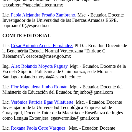
ter.cabrera@tapachula.tecnm.mx
Lic.
Paola Alejandra Proaño Zambrano.
Msc. - Ecuador. Docente
Investigador de la Universidad de las Fuerzas Armadas ESPE.
paproano10@espe.edu.ec
COMITE EDITORIAL
Lic.
César Antonio Acosta Fernández.
PhD. - Ecuador. Docente de
la Benemérita Escuela Normal Veracruzana “Enrique C.
Rébsamen”. ceacosta@msev.gob.mx
Ing.
Alex Rolando Moyota Paguay.
Mgt. - Ecuador. Docente de la
Escuela Súperior Politécnica de Chimborazo, sede Morona
Santiago. rolando.moyota@espoch.edu.ec
Lic.
Flor Magdalena Jimbo Román
. Mgt. - Ecuador. Docente del
Ministerio de Educación del Ecuador. fmjimbo@gmail.com
Lic.
Verónica Patricia Egas Villafuerte.
Msc. - Ecuador. Docente
Investigador de la Universidad Tecnológica Empresarial de
Guayaquil, Docente Tutor de la Maestría de Enseñanza de Inglés
como Lengua Extranjera. egasveronika@gmail.com
Lic.
Roxana Paola Cetre Vásquez
. Msc. - Ecuador. Docente