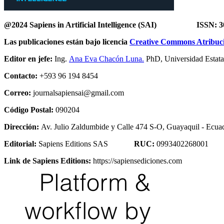
@2024 Sapiens in Artificial Intelligence
(SAI) ISSN: 307
Las publicaciones están bajo licencia
Creative Commons Atribució
Editor en jefe:
Ing.
Ana Eva Chacón Luna.
PhD, Universidad Estatal
Contacto:
+593 96 194 8454
Correo:
journalsapiensai@gmail.com
Código Postal:
090204
Dirección:
Av. Julio Zaldumbide y Calle 474 S-O, Guayaquil - Ecuad
Editorial:
Sapiens Editions SAS
RUC:
0993402268001
Link de Sapiens Editions:
https://sapiensediciones.com