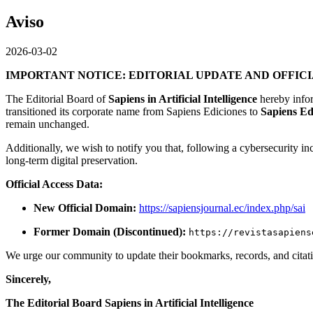
Aviso
2026-03-02
IMPORTANT NOTICE: EDITORIAL UPDATE AND OFFIC
The Editorial Board of
Sapiens in Artificial Intelligence
hereby infor
transitioned its corporate name from Sapiens Ediciones to
Sapiens Ed
remain unchanged.
Additionally, we wish to notify you that, following a cybersecurity inci
long-term digital preservation.
Official Access Data:
New Official Domain:
https://sapiensjournal.ec/index.php/sai
Former Domain (Discontinued):
https://revistasapiens
We urge our community to update their bookmarks, records, and citatio
Sincerely,
The Editorial Board
Sapiens in Artificial Intelligence