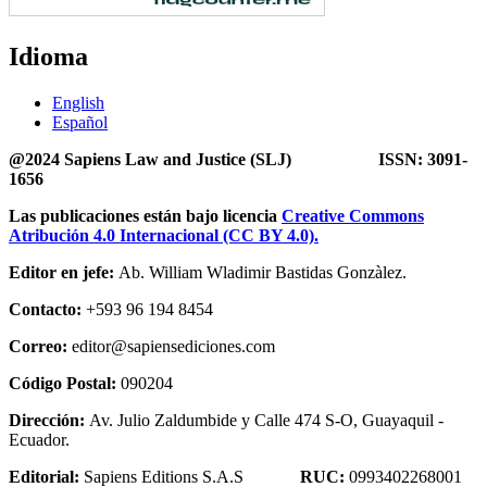
Idioma
English
Español
@2024 Sapiens Law and Justice (SLJ) ISSN: 3091-
1656
Las publicaciones están bajo licencia
Creative Commons
Atribución 4.0 Internacional (CC BY 4.0).
Editor en jefe:
Ab. William Wladimir Bastidas Gonzàlez.
Contacto:
+593 96 194 8454
Correo:
editor@sapiensediciones.com
Código Postal:
090204
Dirección:
Av. Julio Zaldumbide y Calle 474 S-O, Guayaquil -
Ecuador.
Editorial:
Sapiens Editions S.A.S
RUC:
0993402268001