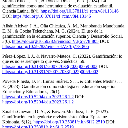
Morillo Rueda, J. Y., & Doicela Doicela, E. Y. (2024). La
gamificación como una herramienta de evaluación estudiantil.
Ciencia Latina, 8(4).
https://doi.org/10.37811/cl_rcm.v8i4.13146
DOI:
https://doi.org/10.37811/cl_rcm.v8i4.13146
Albán Alcívar, J. A., Oña Chicaiza, Á. M., Manobanda Manobanda,
E. M., & Cocha Telenchana, M. G. (2024). El uso de la
gamificación en la educación superior. Ciencia y Desarrollo Social,
3(6).
https://doi.org/10.59282/reincisol.V3(6)778-805
DOI:
https://doi.org/10.59282/reincisol.V3(6)778-805
Pérez-López, I. J., & Navarro-Mateos, C. (2022). Gamificación: lo
que es no es siempre lo que ves. Sinéctica, 59.
https://doi.org/10.31391/s2007-7033(2022)0059-002
DOI:
https://doi.org/10.31391/S2007-7033(2022)0059-002
Poveda Pineda, D. F., Limas-Suárez, S. J., & Cifuentes Medina, J.
E. (2023). Gamificación como estrategia en educación superior.
Educación y Educadores, 26(1).
https://doi.org/10.5294/edu.2023.26.1.2
DOI:
https://doi.org/10.5294/edu.2023.26.1.2
Sarabia-Guevara, D. A., & Bowen-Mendoza, L. E. (2023).
Gamificación en ingeniería: revisión sistemática. Episteme
Koinonía, 6(12).
https://doi.org/10.35381/e.k.v6i12.2519
DOI:
https://doi.org/10.35381/e.k.v6i12.2519