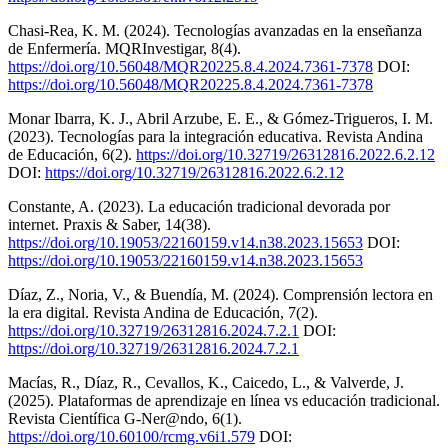
Chasi-Rea, K. M. (2024). Tecnologías avanzadas en la enseñanza
de Enfermería. MQRInvestigar, 8(4).
https://doi.org/10.56048/MQR20225.8.4.2024.7361-7378
DOI:
https://doi.org/10.56048/MQR20225.8.4.2024.7361-7378
Monar Ibarra, K. J., Abril Arzube, E. E., & Gómez-Trigueros, I. M.
(2023). Tecnologías para la integración educativa. Revista Andina
de Educación, 6(2).
https://doi.org/10.32719/26312816.2022.6.2.12
DOI:
https://doi.org/10.32719/26312816.2022.6.2.12
Constante, A. (2023). La educación tradicional devorada por
internet. Praxis & Saber, 14(38).
https://doi.org/10.19053/22160159.v14.n38.2023.15653
DOI:
https://doi.org/10.19053/22160159.v14.n38.2023.15653
Díaz, Z., Noria, V., & Buendía, M. (2024). Comprensión lectora en
la era digital. Revista Andina de Educación, 7(2).
https://doi.org/10.32719/26312816.2024.7.2.1
DOI:
https://doi.org/10.32719/26312816.2024.7.2.1
Macías, R., Díaz, R., Cevallos, K., Caicedo, L., & Valverde, J.
(2025). Plataformas de aprendizaje en línea vs educación tradicional.
Revista Científica G-Ner@ndo, 6(1).
https://doi.org/10.60100/rcmg.v6i1.579
DOI: