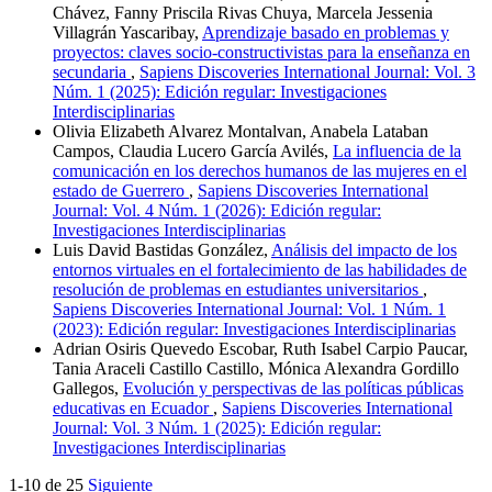
Chávez, Fanny Priscila Rivas Chuya, Marcela Jessenia
Villagrán Yascaribay,
Aprendizaje basado en problemas y
proyectos: claves socio-constructivistas para la enseñanza en
secundaria
,
Sapiens Discoveries International Journal: Vol. 3
Núm. 1 (2025): Edición regular: Investigaciones
Interdisciplinarias
Olivia Elizabeth Alvarez Montalvan, Anabela Lataban
Campos, Claudia Lucero García Avilés,
La influencia de la
comunicación en los derechos humanos de las mujeres en el
estado de Guerrero
,
Sapiens Discoveries International
Journal: Vol. 4 Núm. 1 (2026): Edición regular:
Investigaciones Interdisciplinarias
Luis David Bastidas González,
Análisis del impacto de los
entornos virtuales en el fortalecimiento de las habilidades de
resolución de problemas en estudiantes universitarios
,
Sapiens Discoveries International Journal: Vol. 1 Núm. 1
(2023): Edición regular: Investigaciones Interdisciplinarias
Adrian Osiris Quevedo Escobar, Ruth Isabel Carpio Paucar,
Tania Araceli Castillo Castillo, Mónica Alexandra Gordillo
Gallegos,
Evolución y perspectivas de las políticas públicas
educativas en Ecuador
,
Sapiens Discoveries International
Journal: Vol. 3 Núm. 1 (2025): Edición regular:
Investigaciones Interdisciplinarias
1-10 de 25
Siguiente