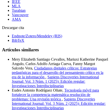
IEEE
MLA
Turabian
Vancouver
AMA
Descargar cita
Endnote/Zotero/Mendeley (RIS)
BibTeX
Artículos similares
Mery Elizabeth Santiago Cevallos, Mariuxi Katherine Pasquel
Angulo, Carlos Adolfo Arriaga Cueva, Fanny Margot
Salcedo Vera,
Ciudadanos digitales críticos: Estrategias
pedagógicas para el desarrollo del pensamiento crítico en la
era de la información
,
Sapiens Discoveries International
Journal: Vol. 3 Núm. 1 (2025): Edición regular:
Investigaciones Interdisciplinarias
Eudes Antonio Rodríguez Oñate,
Tecnología móvil para
fortalecer la competencia matemática resolución de
problemas: Una revisión teórica
,
Sapiens Discoveries
International Journal: Vol. 3 Núm. 2 (2025): Edición regular:
Investigaciones Interdisciplinarias