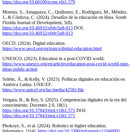
https://doi.org/10.60100/rcmg.v6i1.579
Moreira, S., Amaguaya, C., Quiñonez, E., Rodríguez, M., Méndez,
J., & Córdova, C. (2024). Desafíos de la educación en línea. South
Florida Journal of Development, 5(8).
https://doi.org/10.46932/sfjdv5n8-013
DOI:
https://doi.org/10.46932/sfjdv5n8-013
OECD. (2024). Digital education.
https://www.oecd.org/en/topics/digital-education.html
UNESCO. (2023). Education in a post-COVID world.
https://www.unesco.org/en/articles/education-post-covid-world-nine-
ideas-public-action
Soletic, Á., & Kelly, V. (2023). Políticas digitales en educación en
América Latina. UNICEF.
https://www.unicef.org/lac/media/42581/file
Vergara, R., & Rey, S. (2025). Competencias digitales en la era del
conocimiento. Docentes 2.0, 18(1).
https://doi.org/10.37843/rted.v18i1.571
DOI:
https://doi.org/10.37843/rted.v18i1.571
Phokoye, S., et al. (2024). Robotics in higher education.
Informatics, 11(4).
https://doi.org/10.3390/informatics11040091