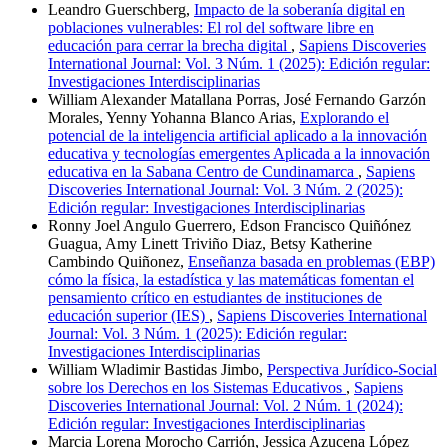
Leandro Guerschberg,
Impacto de la soberanía digital en
poblaciones vulnerables: El rol del software libre en
educación para cerrar la brecha digital
,
Sapiens Discoveries
International Journal: Vol. 3 Núm. 1 (2025): Edición regular:
Investigaciones Interdisciplinarias
William Alexander Matallana Porras, José Fernando Garzón
Morales, Yenny Yohanna Blanco Arias,
Explorando el
potencial de la inteligencia artificial aplicado a la innovación
educativa y tecnologías emergentes Aplicada a la innovación
educativa en la Sabana Centro de Cundinamarca
,
Sapiens
Discoveries International Journal: Vol. 3 Núm. 2 (2025):
Edición regular: Investigaciones Interdisciplinarias
Ronny Joel Angulo Guerrero, Edson Francisco Quiñónez
Guagua, Amy Linett Triviño Diaz, Betsy Katherine
Cambindo Quiñonez,
Enseñanza basada en problemas (EBP)
cómo la física, la estadística y las matemáticas fomentan el
pensamiento crítico en estudiantes de instituciones de
educación superior (IES)
,
Sapiens Discoveries International
Journal: Vol. 3 Núm. 1 (2025): Edición regular:
Investigaciones Interdisciplinarias
William Wladimir Bastidas Jimbo,
Perspectiva Jurídico-Social
sobre los Derechos en los Sistemas Educativos
,
Sapiens
Discoveries International Journal: Vol. 2 Núm. 1 (2024):
Edición regular: Investigaciones Interdisciplinarias
Marcia Lorena Morocho Carrión, Jessica Azucena López