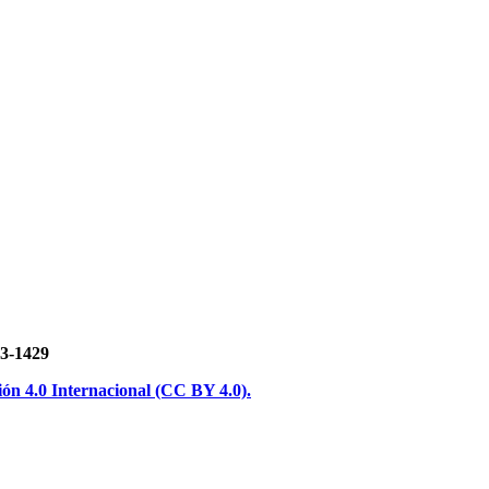
3-1429
n 4.0 Internacional (CC BY 4.0).