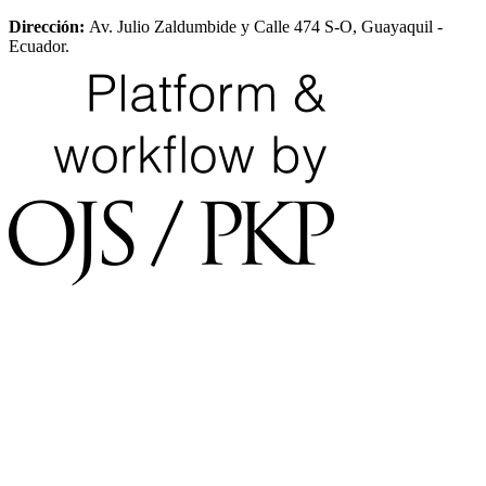
Dirección:
Av. Julio Zaldumbide y Calle 474 S-O, Guayaquil -
Ecuador.