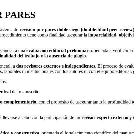
R PARES
sistema de
revisión por pares doble ciego (double-blind peer review
 procedimiento tiene como finalidad asegurar la
imparcialidad, objetiv
stancia, a una
evaluación editorial preliminar
, orientada a verificar 
inalidad del trabajo y la ausencia de plagio
.
eneral, a
dos revisores externos e independientes
. El proceso de eval
laborales ni institucionales con los autores ni con el equipo editorial,
ios:
entral
del manuscrito.
n o complementario
, con el propósito de asegurar tanto la profundidad té
á llevarse a cabo con la participación de un
revisor experto externo
y 
, ética y constructiva
, orientada al fortalecimiento científico del manus