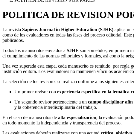
POLITICA DE REVISION POR PARES
POLITICA DE REVISION PO
La revista
Sapiens Journal in Higher Education (SJHE)
aplica un 
como de los evaluadores en todas las fases del proceso editorial. Este
publicados.
Todos los manuscritos enviados a
SJHE
son sometidos, en primera in
el cumplimiento de las normas editoriales y formales, así como la
orig
Una vez superada esta etapa, cada manuscrito es remitido, por regla g
institución editora. Los evaluadores no mantienen vínculos académicos, 
La selección de los revisores se realiza conforme a los siguientes criter
Un primer revisor con
experiencia específica en la temática c
Un segundo revisor perteneciente a un
campo disciplinar afí
y la coherencia interdisciplinaria del trabajo.
En el caso de manuscritos de
alta especialización
, la evaluación podr
en todo momento la independencia y transparencia del proceso.
Las evaluaciones deberán realizarse con una actitud
crítica, objetiva