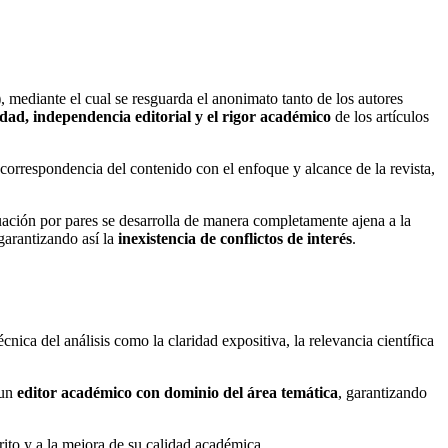
)
, mediante el cual se resguarda el anonimato tanto de los autores
idad, independencia editorial y el rigor académico
de los artículos
la correspondencia del contenido con el enfoque y alcance de la revista,
uación por pares se desarrolla de manera completamente ajena a la
 garantizando así la
inexistencia de conflictos de interés
.
cnica del análisis como la claridad expositiva, la relevancia científica
un
editor académico con dominio del área temática
, garantizando
crito y a la mejora de su calidad académica.