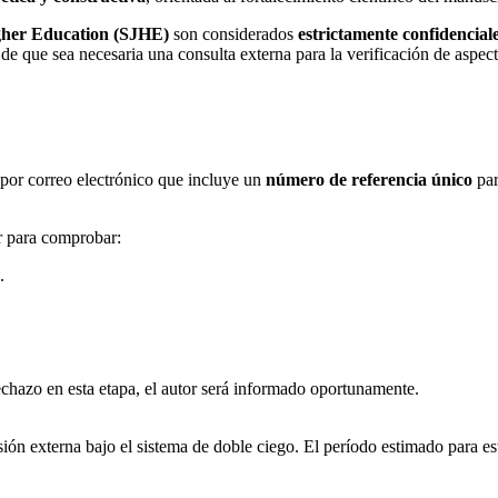
gher Education (SJHE)
son considerados
estrictamente confidencial
de que sea necesaria una consulta externa para la verificación de aspec
a por correo electrónico que incluye un
número de referencia único
par
ar para comprobar:
.
echazo en esta etapa, el autor será informado oportunamente.
ión externa bajo el sistema de doble ciego. El período estimado para est