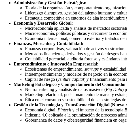
Administración y Gestión Estratégica:
Teoría de la organización y comportamiento organizacion
Liderazgo disruptivo, gestión del talento humano y cultur
Estrategia competitiva en entornos de alta incertidumbre 
Economía y Desarrollo Global:
Microeconomía aplicada y análisis de mercados sectorial
Macroeconomía, políticas públicas y crecimiento económ
Economía internacional, comercio exterior y tratados de i
Finanzas, Mercados y Contabilidad:
Finanzas corporativas, valoración de activos y estructura 
Mercados financieros, derivados y gestión de riesgos ban
Contabilidad gerencial, auditoría forense y estándares in
Emprendimiento e Innovación Empresarial:
Ecosistemas de emprendimiento,
startups
y escalabilidad
Intraemprendimiento y modelos de negocio en la economí
Capital de riesgo (
venture capital
) y financiamiento para
Marketing Estratégico y Comportamiento del Consumidor
Neuromarketing y análisis de datos masivos (
Big Data
) 
Marketing relacional, posicionamiento de marca y estrateg
Ética en el consumo y sostenibilidad de las estrategias d
Gestión de la Tecnología y Transformación Digital (Nueva 
Economía digital,
Fintech
y el impacto de la tecnología
B
Industria 4.0 aplicada a la optimización de procesos admin
Gobernanza de datos y ciberseguridad financiera en orga