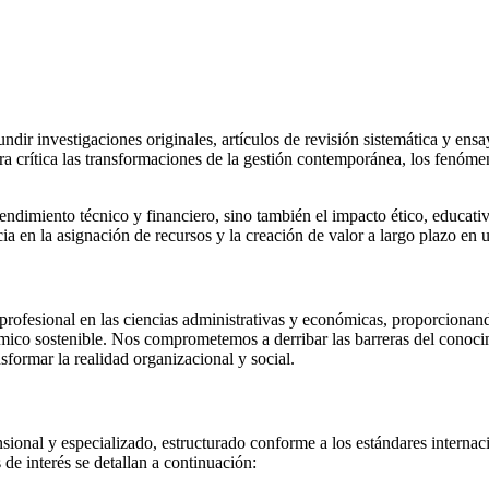
undir investigaciones originales, artículos de revisión sistemática y en
nera crítica las transformaciones de la gestión contemporánea, los fenó
rendimiento técnico y financiero, sino también el impacto ético, educat
cia en la asignación de recursos y la creación de valor a largo plazo e
 profesional en las ciencias administrativas y económicas, proporcionan
onómico sostenible. Nos comprometemos a derribar las barreras del conoc
formar la realidad organizacional y social.
onal y especializado, estructurado conforme a los estándares internaci
s de interés se detallan a continuación: