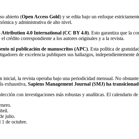
o abierto (
Open Access Gold
) y se edita bajo un enfoque estrictamen
nómica y administrativa de alto nivel.
ttribution 4.0 International (CC BY 4.0)
. Esto garantiza que la com
el crédito correspondiente a los autores originales y a la revista.
iento ni publicación de manuscritos (APC)
. Esta política de gratui
tigadores de excelencia publiquen sus hallazgos, independientemente de 
 inicial, la revista operaba bajo una periodicidad mensual. No obstante,
más exhaustiva,
Sapiens Management Journal (SMJ) ha transicionado 
ección con investigaciones más robustas y analíticas. El calendario de
enero.
bril.
de julio.
l 1 de octubre.