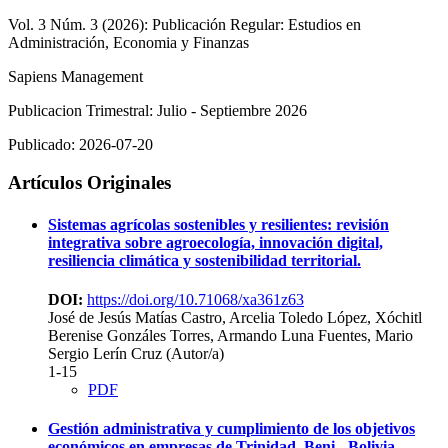
Vol. 3 Núm. 3 (2026): Publicación Regular: Estudios en
Administración, Economia y Finanzas
Sapiens Management
Publicacion Trimestral: Julio - Septiembre 2026
Publicado:
2026-07-20
Artículos Originales
Sistemas agrícolas sostenibles y resilientes: revisión
integrativa sobre agroecología, innovación digital,
resiliencia climática y sostenibilidad territorial.
DOI:
https://doi.org/10.71068/xa361z63
José de Jesús Matías Castro, Arcelia Toledo López, Xóchitl
Berenise Gonzáles Torres, Armando Luna Fuentes, Mario
Sergio Lerín Cruz (Autor/a)
1-15
PDF
Gestión administrativa y cumplimiento de los objetivos
económicos en empresas de Trinidad, Beni - Bolivia