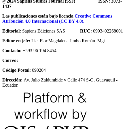
@2024 Sapiens Studies Journal (SSJ) ISSN: 3073-
1437
Las publicaciones están bajo licencia
Creative Commons
Atribución 4.0 Internacional (CC BY 4.0).
Editorial:
Sapiens Ediciones SAS
RUC:
0993402268001
Editor en jefe:
Lic. Flor Magdalena Jimbo Román. Mgt.
Contacto:
+593 96 194 8454
Correo:
Código Postal:
090204
Dirección:
Av. Julio Zaldumbide y Calle 474 S-O, Guayaquil -
Ecuador.