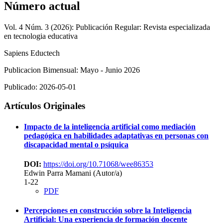
Número actual
Vol. 4 Núm. 3 (2026): Publicación Regular: Revista especializada
en tecnologia educativa
Sapiens Eductech
Publicacion Bimensual: Mayo - Junio 2026
Publicado:
2026-05-01
Artículos Originales
Impacto de la inteligencia artificial como mediación
pedagógica en habilidades adaptativas en personas con
discapacidad mental o psíquica
DOI:
https://doi.org/10.71068/wee86353
Edwin Parra Mamani (Autor/a)
1-22
PDF
Percepciones en construcción sobre la Inteligencia
Artificial: Una experiencia de formación docente