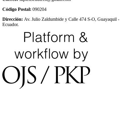
Código Postal:
090204
Dirección:
Av. Julio Zaldumbide y Calle 474 S-O, Guayaquil -
Ecuador.