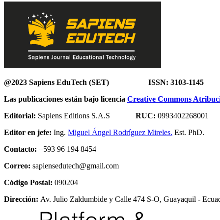
@2023 Sapiens EduTech (SET) ISSN: 3103-1145
Las publicaciones están bajo licencia
Creative Commons Atribució
Editorial:
Sapiens Editions S.A.S
RUC:
0993402268001
Editor en jefe:
Ing.
Miguel Ángel Rodríguez Mireles.
Est. PhD.
Contacto:
+593 96 194 8454
Correo:
sapiensedutech@gmail.com
Código Postal:
090204
Dirección:
Av. Julio Zaldumbide y Calle 474 S-O, Guayaquil - Ecuad