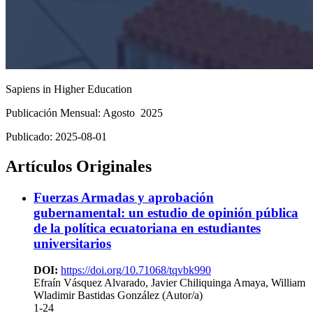
Sapiens in Higher Education
Publicación Mensual: Agosto 2025
Publicado:
2025-08-01
Artículos Originales
Fuerzas Armadas y aprobación
gubernamental: un estudio de opinión pública
de la política ecuatoriana en estudiantes
universitarios
DOI:
https://doi.org/10.71068/tqvbk990
Efraín Vásquez Alvarado, Javier Chiliquinga Amaya, William
Wladimir Bastidas González (Autor/a)
1-24