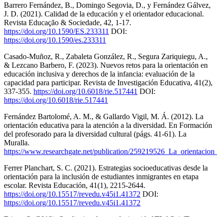
Barrero Fernández, B., Domingo Segovia, D., y Fernández Gálvez,
J. D. (2021). Calidad de la educación y el orientador educacional.
Revista Educação & Sociedade, 42, 1-17.
https://doi.org/10.1590/ES.233311
DOI:
https://doi.org/10.1590/es.233311
Casado-Muñoz, R., Zabaleta González, R., Segura Zariquiegu, A.,
& Lezcano Barbero, F. (2023). Nuevos retos para la orientación en
educación inclusiva y derechos de la infancia: evaluación de la
capacidad para participar. Revista de Investigación Educativa, 41(2),
337-355.
https://doi.org/10.6018/rie.517441
DOI:
https://doi.org/10.6018/rie.517441
Fernández Bartolomé, A. M., & Gallardo Vigil, M. Á. (2012). La
orientación educativa para la atención a la diversidad. En Formación
del profesorado para la diversidad cultural (págs. 41-61). La
Muralla.
https://www.researchgate.net/publication/259219526_La_orientacion
Ferrer Planchart, S. C. (2021). Estrategias socioeducativas desde la
orientación para la inclusión de estudiantes inmigrantes en etapa
escolar. Revista Educación, 41(1), 2215-2644.
https://doi.org/10.15517/revedu.v45i1.41372
DOI:
https://doi.org/10.15517/revedu.v45i1.41372