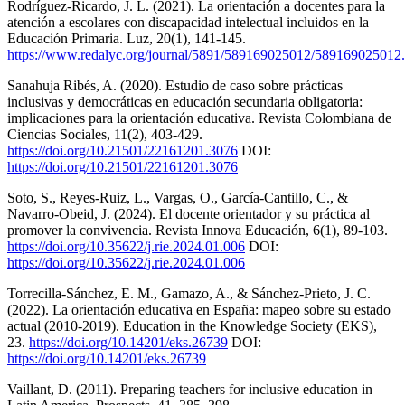
Rodríguez-Ricardo, J. L. (2021). La orientación a docentes para la
atención a escolares con discapacidad intelectual incluidos en la
Educación Primaria. Luz, 20(1), 141-145.
https://www.redalyc.org/journal/5891/589169025012/589169025012
Sanahuja Ribés, A. (2020). Estudio de caso sobre prácticas
inclusivas y democráticas en educación secundaria obligatoria:
implicaciones para la orientación educativa. Revista Colombiana de
Ciencias Sociales, 11(2), 403-429.
https://doi.org/10.21501/22161201.3076
DOI:
https://doi.org/10.21501/22161201.3076
Soto, S., Reyes-Ruiz, L., Vargas, O., García-Cantillo, C., &
Navarro-Obeid, J. (2024). El docente orientador y su práctica al
promover la convivencia. Revista Innova Educación, 6(1), 89-103.
https://doi.org/10.35622/j.rie.2024.01.006
DOI:
https://doi.org/10.35622/j.rie.2024.01.006
Torrecilla-Sánchez, E. M., Gamazo, A., & Sánchez-Prieto, J. C.
(2022). La orientación educativa en España: mapeo sobre su estado
actual (2010-2019). Education in the Knowledge Society (EKS),
23.
https://doi.org/10.14201/eks.26739
DOI:
https://doi.org/10.14201/eks.26739
Vaillant, D. (2011). Preparing teachers for inclusive education in