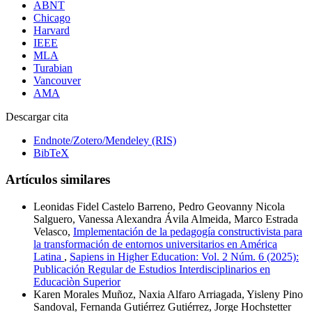
ABNT
Chicago
Harvard
IEEE
MLA
Turabian
Vancouver
AMA
Descargar cita
Endnote/Zotero/Mendeley (RIS)
BibTeX
Artículos similares
Leonidas Fidel Castelo Barreno, Pedro Geovanny Nicola
Salguero, Vanessa Alexandra Ávila Almeida, Marco Estrada
Velasco,
Implementación de la pedagogía constructivista para
la transformación de entornos universitarios en América
Latina
,
Sapiens in Higher Education: Vol. 2 Núm. 6 (2025):
Publicación Regular de Estudios Interdisciplinarios en
Educaciòn Superior
Karen Morales Muñoz, Naxia Alfaro Arriagada, Yisleny Pino
Sandoval, Fernanda Gutiérrez Gutiérrez, Jorge Hochstetter