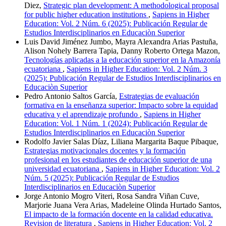
Diez,
Strategic plan development: A methodological proposal
for public higher education institutions
,
Sapiens in Higher
Education: Vol. 2 Núm. 6 (2025): Publicación Regular de
Estudios Interdisciplinarios en Educaciòn Superior
Luis David Jiménez Jumbo, Mayra Alexandra Arias Pastuña,
Alison Nohely Barrera Tapia, Danny Roberto Ortega Mazon,
Tecnologías aplicadas a la educación superior en la Amazonía
ecuatoriana
,
Sapiens in Higher Education: Vol. 2 Núm. 3
(2025): Publicación Regular de Estudios Interdisciplinarios en
Educaciòn Superior
Pedro Antonio Saltos García,
Estrategias de evaluación
formativa en la enseñanza superior: Impacto sobre la equidad
educativa y el aprendizaje profundo
,
Sapiens in Higher
Education: Vol. 1 Núm. 1 (2024): Publicación Regular de
Estudios Interdisciplinarios en Educaciòn Superior
Rodolfo Javier Salas Díaz, Liliana Margarita Baque Pibaque,
Estrategias motivacionales docentes y la formación
profesional en los estudiantes de educación superior de una
universidad ecuatoriana
,
Sapiens in Higher Education: Vol. 2
Núm. 5 (2025): Publicación Regular de Estudios
Interdisciplinarios en Educaciòn Superior
Jorge Antonio Mogro Viteri, Rosa Sandra Viñan Cuve,
Marjorie Juana Vera Arias, Madeleine Olinda Hurtado Santos,
El impacto de la formación docente en la calidad educativa.
Revision de literatura
,
Sapiens in Higher Education: Vol. 2