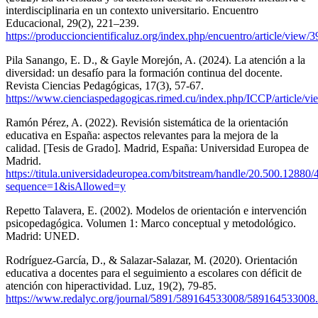
interdisciplinaria en un contexto universitario. Encuentro
Educacional, 29(2), 221–239.
https://produccioncientificaluz.org/index.php/encuentro/article/view
Pila Sanango, E. D., & Gayle Morejón, A. (2024). La atención a la
diversidad: un desafío para la formación continua del docente.
Revista Ciencias Pedagógicas, 17(3), 57-67.
https://www.cienciaspedagogicas.rimed.cu/index.php/ICCP/article/v
Ramón Pérez, A. (2022). Revisión sistemática de la orientación
educativa en España: aspectos relevantes para la mejora de la
calidad. [Tesis de Grado]. Madrid, España: Universidad Europea de
Madrid.
https://titula.universidadeuropea.com/bitstream/handle/20.500.128
sequence=1&isAllowed=y
Repetto Talavera, E. (2002). Modelos de orientación e intervención
psicopedagógica. Volumen 1: Marco conceptual y metodológico.
Madrid: UNED.
Rodríguez-García, D., & Salazar-Salazar, M. (2020). Orientación
educativa a docentes para el seguimiento a escolares con déficit de
atención con hiperactividad. Luz, 19(2), 79-85.
https://www.redalyc.org/journal/5891/589164533008/589164533008