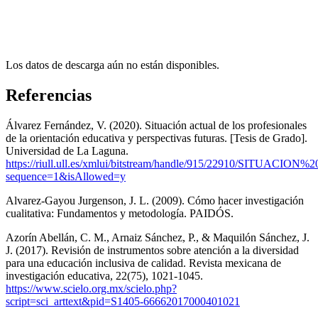
Los datos de descarga aún no están disponibles.
Referencias
Álvarez Fernández, V. (2020). Situación actual de los profesionales
de la orientación educativa y perspectivas futuras. [Tesis de Grado].
Universidad de La Laguna.
https://riull.ull.es/xmlui/bitstream/handle/915/22
sequence=1&isAllowed=y
Alvarez-Gayou Jurgenson, J. L. (2009). Cómo hacer investigación
cualitativa: Fundamentos y metodología. PAIDÓS.
Azorín Abellán, C. M., Arnaiz Sánchez, P., & Maquilón Sánchez, J.
J. (2017). Revisión de instrumentos sobre atención a la diversidad
para una educación inclusiva de calidad. Revista mexicana de
investigación educativa, 22(75), 1021-1045.
https://www.scielo.org.mx/scielo.php?
script=sci_arttext&pid=S1405-66662017000401021