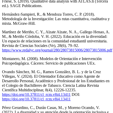
Friese, S. (2019). Qualitative data analysis with ATLAS.ti (Tercera
ed.). SAGE Publications.
Hernández-Sampieri, R., & Mendoza Torres, C. P. (2018).
Metodología de la Investigación: Las rutas cuantitativa, cualitativa y
mixta. McGraw-Hill.
Martínez de Meriño, C. Y., Alzate Alzate, N. A., Gallego Henao, A.
M., & Meriño Córdoba, V. H. (2022). Educación en la diversidad:
Un espacio de relaciones en la comunidad estudiantil universitaria.
Revista de Ciencias Sociales (Ve), 28(6), 79–92.
https://www.redalyc.org/journal/280/28073815006/28073815006.pdf
Montanero, M. (2008). Modelos de Orientación e Intervención
Psicopedagógica. Cáceres: Servicio de publicaciones UEx.
Ovando Sánchez, M. G., Ramos González, B. L. y de la Cruz
Villegas, V. (2024). El Orientador Educativo como Agente de
Desarrollo Personal, Académico y Profesional de los Estudiantes en
el Colegio de Bachilleres de Tabasco. Ciencia Latina Revista
Científica Multidisciplinar, 8(4), 12226-12235.
https://doi.org/10.37811/cl_rcm.v8i4.13411
DOI:
https://doi.org/10.37811/cl_rcm.v8i4.13411
Pérez Gerardino, C., Durán Casas, M., y Moreno Ocando, V.
(2022). La diversidad y su atención desde la orientación inclusiva e