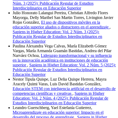
Núm. 3 (2025): Publicación Regular de Estudios
Interdisciplinarios en Educaciòn Superior
Julio Honorato Lalangui Pereira, Christian Alfredo Flores
Mayorga, Delly Maribel San Martin Torres, Livington Javier
Rojas González,
El uso de dispositivos móviles en la
educación superior aliados o distractores en el aprendizaje
,
Sapiens in Higher Education: Vol. 2 Núm. 3 (2025):
Publicación Regular de Estudios Interdisciplinarios en
Educaciòn Superior
Paulina Alexandra Vega Calvas, María Elizabeth Gómez
Vargas, María Armanda Guamán Bastidas, Andrea del Pilar
Narváez Ochoa,
Liderazgo transformacional y su influencia
en la innovación académica en instituciones de educación
superior
,
Sapiens in Higher Education: Vol. 2 Núm. 5 (2025):
Publicación Regular de Estudios Interdisciplinarios en
Educaciòn Superior
Nestor Tipula Quispe, Luz Delia Quispe Herrera, Mayra
Aracely Quimi Varas, Luis David Bastidas González,
Educación STEM con inteligencia artificial en el desarrollo de
competencias científicas y creativas
,
Sapiens in Higher
Education: Vol. 2 Núm. 4 (2025): Publicación Regular de
Estudios Interdisciplinarios en Educaciòn Superior
Leandro Guerschberg, Yael Estefanía Gutierrez,
Microaprendizaje en educación superior: Impacto en el
desarrollo del proceso de aprendizaje
,
Sapiens in Higher