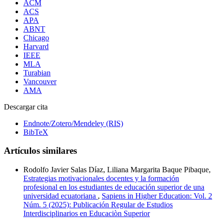
ACM
ACS
APA
ABNT
Chicago
Harvard
IEEE
MLA
Turabian
Vancouver
AMA
Descargar cita
Endnote/Zotero/Mendeley (RIS)
BibTeX
Artículos similares
Rodolfo Javier Salas Díaz, Liliana Margarita Baque Pibaque,
Estrategias motivacionales docentes y la formación
profesional en los estudiantes de educación superior de una
universidad ecuatoriana
,
Sapiens in Higher Education: Vol. 2
Núm. 5 (2025): Publicación Regular de Estudios
Interdisciplinarios en Educaciòn Superior