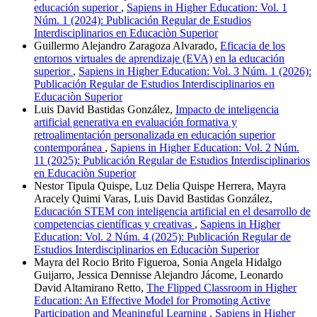
educación superior
,
Sapiens in Higher Education: Vol. 1
Núm. 1 (2024): Publicación Regular de Estudios
Interdisciplinarios en Educaciòn Superior
Guillermo Alejandro Zaragoza Alvarado,
Eficacia de los
entornos virtuales de aprendizaje (EVA) en la educación
superior
,
Sapiens in Higher Education: Vol. 3 Núm. 1 (2026):
Publicación Regular de Estudios Interdisciplinarios en
Educaciòn Superior
Luis David Bastidas González,
Impacto de inteligencia
artificial generativa en evaluación formativa y
retroalimentación personalizada en educación superior
contemporánea
,
Sapiens in Higher Education: Vol. 2 Núm.
11 (2025): Publicación Regular de Estudios Interdisciplinarios
en Educaciòn Superior
Nestor Tipula Quispe, Luz Delia Quispe Herrera, Mayra
Aracely Quimi Varas, Luis David Bastidas González,
Educación STEM con inteligencia artificial en el desarrollo de
competencias científicas y creativas
,
Sapiens in Higher
Education: Vol. 2 Núm. 4 (2025): Publicación Regular de
Estudios Interdisciplinarios en Educaciòn Superior
Mayra del Rocio Brito Figueroa, Sonia Angela Hidalgo
Guijarro, Jessica Dennisse Alejandro Jácome, Leonardo
David Altamirano Retto,
The Flipped Classroom in Higher
Education: An Effective Model for Promoting Active
Participation and Meaningful Learning
,
Sapiens in Higher