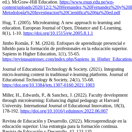
ed.). McGraw-Hill Education.
https://www.esup.edu.pe/wp-
content/uploads/2020/12/2.%20Hernandez,%20Fernandez%20y%20Ba
Metodología%20Investigacion%20Cientifica%206ta%20ed.pdf
Hug, T. (2005). Microlearning: A new approach to learning and
education. European Journal of Open, Distance and E-Learning,
8(1), 1-10.
https://doi.org/10.1515/eje.2005.8.1.1
Jimbo Román, F. M. (2024). Enfoques de aprendizaje presencial e
híbrido para la formación de profesionales en la educación superior.
Sapiens in Higher Education, 1(1), 55-65.
https://revistasapiensec.com/index.php/Sapiens_in_Higher_Education/
Journal of Educational Technology & Society. (2021). Integrating
micro-learning content in traditional e-learning platforms. Journal of
Educational Technology & Society, 24(1), 55-68.
https://doi.org/10.3384/jets.1307-0160.2021.1003
Miller, H., Edwards, P., & Sanchez, J. (2022). Faculty development
through microlearning: Enhancing digital pedagogy at Harvard
University. International Journal of Educational Innovation, 18(3),
178-192.
https://doi.org/10.1016/j.eduinnov.2022.06.007
Revista de Educación y Desarrollo. (2022). Microaprendizaje en la
educación superior: Una estrategia para la formación continua.
Revista de Educación y Desarrollo, 42, 123-135.