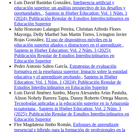
Luis David Bastidas González,
Inteligencia artificial y
educación superior: un análisis prospectivo de los desafíos y
oportunidades.
,
Sapiens in Higher Education: Vol. 1 Núm. 1
(2024): Publicación Regular de Estudios Interdisciplinarios en
Educaciòn Superior
Julio Honorato Lalangui Pereira, Christian Alfredo Flores
Mayorga, Delly Maribel San Martin Torres, Livington Javier
Rojas González,
El uso de dispositivos móviles en la
educación superior aliados o distractores en el aprendizaje
,
Sapiens in Higher Education: Vol. 2 Núm. 3 (2025):
Publicación Regular de Estudios Interdisciplinarios en
Educaciòn Superior
Pedro Antonio Saltos García,
Estrategias de evaluación
formativa en la enseñanza superior: Impacto sobre la equidad
educativa y el aprendizaje profundo
,
Sapiens in Higher
Education: Vol. 1 Núm. 1 (2024): Publicación Regular de
Estudios Interdisciplinarios en Educaciòn Superior
Luis David Jiménez Jumbo, Mayra Alexandra Arias Pastuña,
Alison Nohely Barrera Tapia, Danny Roberto Ortega Mazon,
Tecnologías aplicadas a la educación superior en la Amazonía
ecuatoriana
,
Sapiens in Higher Education: Vol. 2 Núm. 3
(2025): Publicación Regular de Estudios Interdisciplinarios en
Educaciòn Superior
Flor Magdalena Jimbo Román,
Enfoques de aprendizaje
presencial e híbrido para la formación de profesionales en la