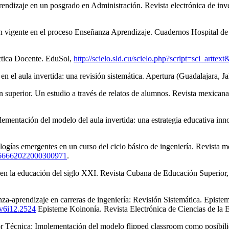
prendizaje en un posgrado en Administración. Revista electrónica de inv
 vigente en el proceso Enseñanza Aprendizaje. Cuadernos Hospital de
áctica Docente. EduSol,
http://scielo.sld.cu/scielo.php?script=sci_ar
n el aula invertida: una revisión sistemática. Apertura (Guadalajara, Ja
superior. Un estudio a través de relatos de alumnos. Revista mexicana
plementación del modelo del aula invertida: una estrategia educativa i
logías emergentes en un curso del ciclo básico de ingeniería. Revista m
05-66662022000300971
.
vo en la educación del siglo XXI. Revista Cubana de Educación Superior
nza-aprendizaje en carreras de ingeniería: Revisión Sistemática. Episte
.v6i12.2524
Episteme Koinonía. Revista Electrónica de Ciencias de la 
 Técnica: Implementación del modelo flipped classroom como posibili