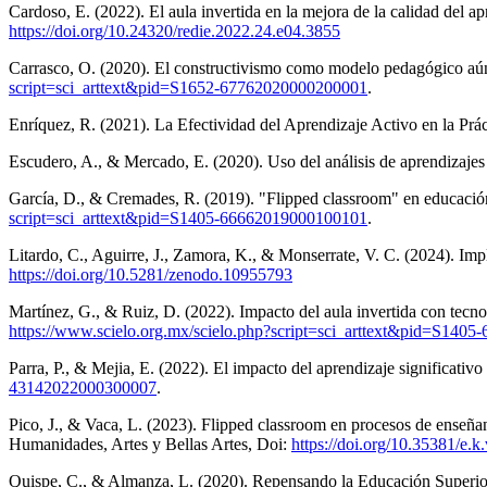
Cardoso, E. (2022). El aula invertida en la mejora de la calidad del a
https://doi.org/10.24320/redie.2022.24.e04.3855
Carrasco, O. (2020). El constructivismo como modelo pedagógico aún
script=sci_arttext&pid=S1652-67762020000200001
.
Enríquez, R. (2021). La Efectividad del Aprendizaje Activo en la Pr
Escudero, A., & Mercado, E. (2020). Uso del análisis de aprendizajes e
García, D., & Cremades, R. (2019). "Flipped classroom" en educación 
script=sci_arttext&pid=S1405-66662019000100101
.
Litardo, C., Aguirre, J., Zamora, K., & Monserrate, V. C. (2024). Im
https://doi.org/10.5281/zenodo.10955793
Martínez, G., & Ruiz, D. (2022). Impacto del aula invertida con tecno
https://www.scielo.org.mx/scielo.php?script=sci_arttext&pid=S14
Parra, P., & Mejia, E. (2022). El impacto del aprendizaje significati
43142022000300007
.
Pico, J., & Vaca, L. (2023). Flipped classroom en procesos de enseña
Humanidades, Artes y Bellas Artes, Doi:
https://doi.org/10.35381/e.k
Quispe, C., & Almanza, L. (2020). Repensando la Educación Superior