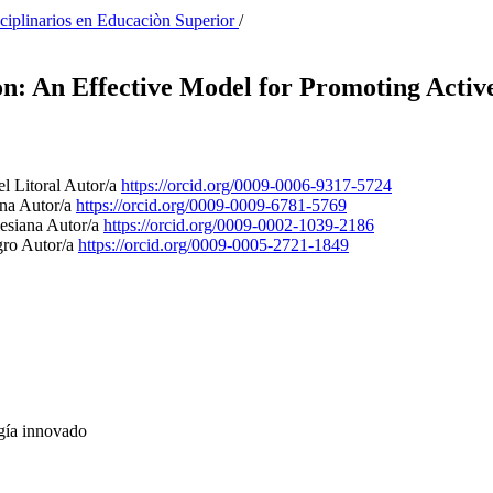
sciplinarios en Educaciòn Superior
/
n: An Effective Model for Promoting Activ
el Litoral
Autor/a
https://orcid.org/0009-0006-9317-5724
ana
Autor/a
https://orcid.org/0009-0009-6781-5769
lesiana
Autor/a
https://orcid.org/0009-0002-1039-2186
gro
Autor/a
https://orcid.org/0009-0005-2721-1849
ogía innovado