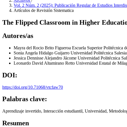
Archivos
/
Vol. 2 Núm. 2 (2025): Publicación Regular de Estudios Interdi
Artículos de Revisión Sistematica
The Flipped Classroom in Higher Educatio
Autores/as
Mayra del Rocio Brito Figueroa
Escuela Superior Politécnica d
Sonia Angela Hidalgo Guijarro
Universidad Politécnica Salesi
Jessica Dennisse Alejandro Jácome
Universidad Politécnica Sa
Leonardo David Altamirano Retto
Universidad Estatal de Mila
DOI:
https://doi.org/10.71068/vtcfaw70
Palabras clave:
Aprendizaje invertido, Interacción estudiantil, Universidad, Metodol
Resumen