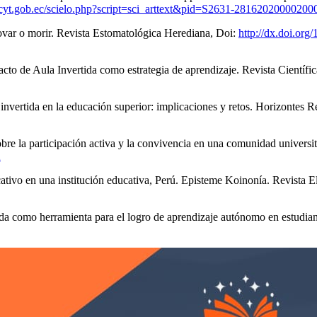
nescyt.gob.ec/scielo.php?script=sci_arttext&pid=S2631-28162020000200
novar o morir. Revista Estomatológica Herediana, Doi:
http://dx.doi.org
cto de Aula Invertida como estrategia de aprendizaje. Revista Científ
a invertida en la educación superior: implicaciones y retos. Horizontes 
 participación activa y la convivencia en una comunidad universitar
2
icativo en una institución educativa, Perú. Episteme Koinonía. Revista
tida como herramienta para el logro de aprendizaje autónomo en estudian