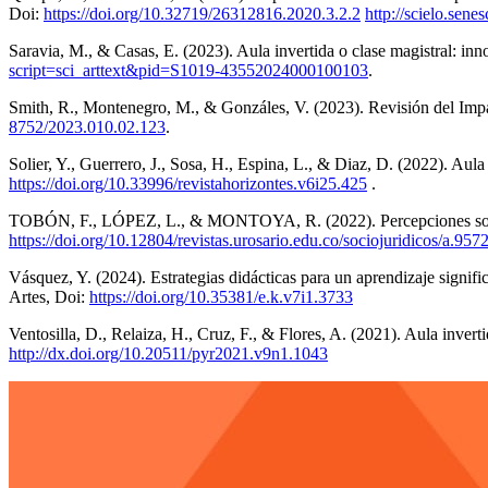
Doi:
https://doi.org/10.32719/26312816.2020.3.2.2
http://scielo.se
Saravia, M., & Casas, E. (2023). Aula invertida o clase magistral: in
script=sci_arttext&pid=S1019-43552024000100103
.
Smith, R., Montenegro, M., & Gonzáles, V. (2023). Revisión del Impa
8752/2023.010.02.123
.
Solier, Y., Guerrero, J., Sosa, H., Espina, L., & Diaz, D. (2022). Aul
https://doi.org/10.33996/revistahorizontes.v6i25.425
.
TOBÓN, F., LÓPEZ, L., & MONTOYA, R. (2022). Percepciones sobre la
https://doi.org/10.12804/revistas.urosario.edu.co/sociojuridicos/a.957
Vásquez, Y. (2024). Estrategias didácticas para un aprendizaje signif
Artes, Doi:
https://doi.org/10.35381/e.k.v7i1.3733
Ventosilla, D., Relaiza, H., Cruz, F., & Flores, A. (2021). Aula inver
http://dx.doi.org/10.20511/pyr2021.v9n1.1043