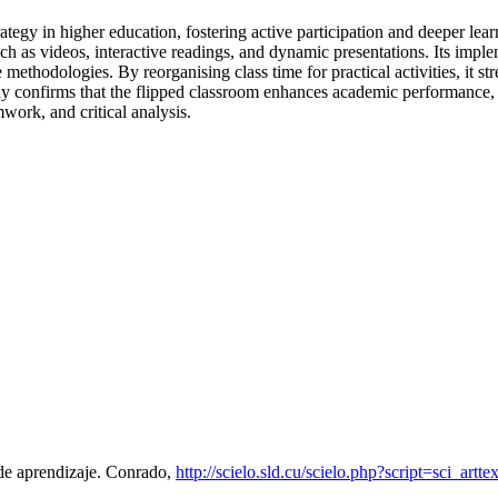
ategy in higher education, fostering active participation and deeper lear
 such as videos, interactive readings, and dynamic presentations. Its im
 methodologies. By reorganising class time for practical activities, it s
y confirms that the flipped classroom enhances academic performance, as
ork, and critical analysis.
 de aprendizaje. Conrado,
http://scielo.sld.cu/scielo.php?script=sci_