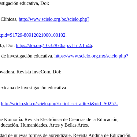
estigación educativa, Doi:
 Clínicas,
http://www.scielo.org.bo/scielo.php?
ttext&pid=S1729-80912021000100102
.
l.), Doi:
https://doi.org/10.32870/ap.v11n2.1546
.
 de investigación educativa.
https://www.scielo.org.mx/scielo.php?
nnovadora. Revista InveCom, Doi:
exicana de investigación educativa.
,
http://scielo.sld.cu/scielo.php?script=sci_arttext&pid=S0257-
me Koinonía. Revista Electrónica de Ciencias de la Educación,
Educación, Humanidades, Artes y Bellas Artes.
dad de nuevas formas de aprendizaje. Revista Andina de Educación,