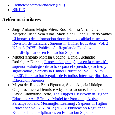
Endnote/Zotero/Mendeley (RIS)
BibTeX
Artículos similares
Jorge Antonio Mogro Viteri, Rosa Sandra Viñan Cuve,
Marjorie Juana Vera Arias, Madeleine Olinda Hurtado Santos,
El impacto de la formación docente en la calidad educativa.
Revision de literatura
,
Sapiens in Higher Education: Vol. 2
Núm. 3 (2025): Publicación Regular de Estudios
Interdisciplinarios en Educaciòn Superior
Miguel Antonio Moreira Cedeño, Daniel Alejandro
Rodríguez Estrella,
Innovación pedagógica en la educación
superior: estrategias didácticas para el aprendizaje activo y
significativo
,
Sapiens in Higher Education: Vol. 3 Núm. 1
(2026): Publicación Regular de Estudios Interdisciplinarios en
Educaciòn Superior
Mayra del Rocio Brito Figueroa, Sonia Angela Hidalgo
Guijarro, Jessica Dennisse Alejandro Jácome, Leonardo
David Altamirano Retto,
The Flipped Classroom in Higher
Education: An Effective Model for Promoting Active
Participation and Meaningful Learning
,
Sapiens in Higher
Education: Vol. 2 Núm. 2 (2025): Publicación Regular de
Estudios Interdisciplinarios en Educaciòn Superior