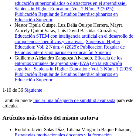
educación superior aliados o distractores en el aprendizaje
,
Sapiens in Higher Education: Vol. 2 Núm. 3 (2025):
Publicación Regular de Estudios Interdisciplinarios en
Educaciòn Superior
Nestor Tipula Quispe, Luz Delia Quispe Herrera, Mayra
Aracely Quimi Varas, Luis David Bastidas González,
Educación STEM con inteligencia artificial en el desarrollo de
competencias científicas y creativas
,
Sapiens in Higher
Education: Vol. 2 Núm. 4 (2025): Publicación Regular de
Estudios Interdisciplinarios en Educaciòn Superior
Guillermo Alejandro Zaragoza Alvarado,
Eficacia de los
entornos virtuales de aprendizaje (EVA) en la educación
superior
,
Sapiens in Higher Education: Vol. 3 Núm. 1 (2026):
Publicación Regular de Estudios Interdisciplinarios en
Educaciòn Superior
1-10 de 36
Siguiente
También puede
Iniciar una búsqueda de similitud avanzada
para este
artículo.
Artículos más leídos del mismo autor/a
Rodolfo Javier Salas Díaz, Liliana Margarita Baque Pibaque,
Estrategias motivacionales docentes y la formación