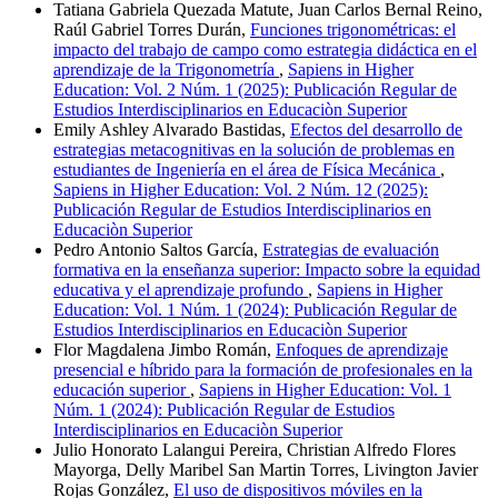
Tatiana Gabriela Quezada Matute, Juan Carlos Bernal Reino,
Raúl Gabriel Torres Durán,
Funciones trigonométricas: el
impacto del trabajo de campo como estrategia didáctica en el
aprendizaje de la Trigonometría
,
Sapiens in Higher
Education: Vol. 2 Núm. 1 (2025): Publicación Regular de
Estudios Interdisciplinarios en Educaciòn Superior
Emily Ashley Alvarado Bastidas,
Efectos del desarrollo de
estrategias metacognitivas en la solución de problemas en
estudiantes de Ingeniería en el área de Física Mecánica
,
Sapiens in Higher Education: Vol. 2 Núm. 12 (2025):
Publicación Regular de Estudios Interdisciplinarios en
Educaciòn Superior
Pedro Antonio Saltos García,
Estrategias de evaluación
formativa en la enseñanza superior: Impacto sobre la equidad
educativa y el aprendizaje profundo
,
Sapiens in Higher
Education: Vol. 1 Núm. 1 (2024): Publicación Regular de
Estudios Interdisciplinarios en Educaciòn Superior
Flor Magdalena Jimbo Román,
Enfoques de aprendizaje
presencial e híbrido para la formación de profesionales en la
educación superior
,
Sapiens in Higher Education: Vol. 1
Núm. 1 (2024): Publicación Regular de Estudios
Interdisciplinarios en Educaciòn Superior
Julio Honorato Lalangui Pereira, Christian Alfredo Flores
Mayorga, Delly Maribel San Martin Torres, Livington Javier
Rojas González,
El uso de dispositivos móviles en la