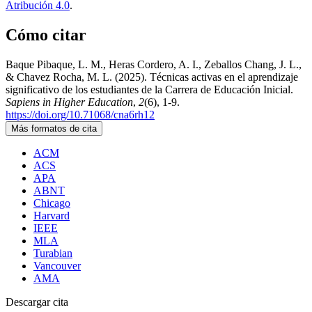
Atribución 4.0
.
Cómo citar
Baque Pibaque, L. M., Heras Cordero, A. I., Zeballos Chang, J. L.,
& Chavez Rocha, M. L. (2025). Técnicas activas en el aprendizaje
significativo de los estudiantes de la Carrera de Educación Inicial.
Sapiens in Higher Education
,
2
(6), 1-9.
https://doi.org/10.71068/cna6rh12
Más formatos de cita
ACM
ACS
APA
ABNT
Chicago
Harvard
IEEE
MLA
Turabian
Vancouver
AMA
Descargar cita