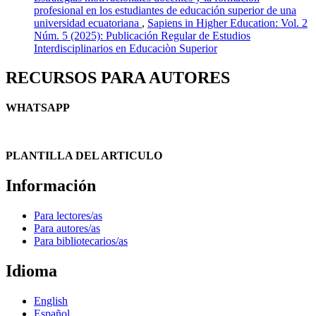
profesional en los estudiantes de educación superior de una
universidad ecuatoriana
,
Sapiens in Higher Education: Vol. 2
Núm. 5 (2025): Publicación Regular de Estudios
Interdisciplinarios en Educaciòn Superior
RECURSOS PARA AUTORES
WHATSAPP
PLANTILLA DEL ARTICULO
Información
Para lectores/as
Para autores/as
Para bibliotecarios/as
Idioma
English
Español