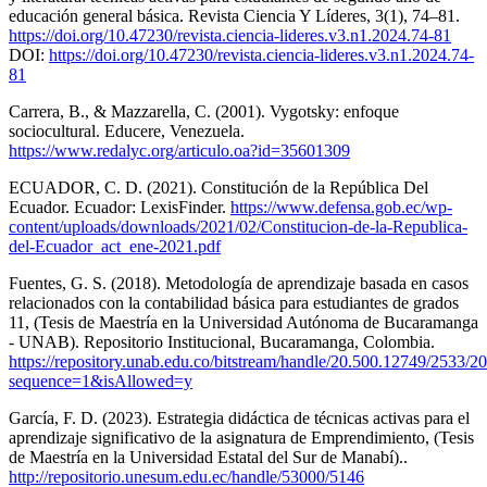
educación general básica. Revista Ciencia Y Líderes, 3(1), 74–81.
https://doi.org/10.47230/revista.ciencia-lideres.v3.n1.2024.74-81
DOI:
https://doi.org/10.47230/revista.ciencia-lideres.v3.n1.2024.74-
81
Carrera, B., & Mazzarella, C. (2001). Vygotsky: enfoque
sociocultural. Educere, Venezuela.
https://www.redalyc.org/articulo.oa?id=35601309
ECUADOR, C. D. (2021). Constitución de la República Del
Ecuador. Ecuador: LexisFinder.
https://www.defensa.gob.ec/wp-
content/uploads/downloads/2021/02/Constitucion-de-la-Republica-
del-Ecuador_act_ene-2021.pdf
Fuentes, G. S. (2018). Metodología de aprendizaje basada en casos
relacionados con la contabilidad básica para estudiantes de grados
11, (Tesis de Maestría en la Universidad Autónoma de Bucaramanga
- UNAB). Repositorio Institucional, Bucaramanga, Colombia.
https://repository.unab.edu.co/bitstream/handle/20.500.12749/2533
sequence=1&isAllowed=y
García, F. D. (2023). Estrategia didáctica de técnicas activas para el
aprendizaje significativo de la asignatura de Emprendimiento, (Tesis
de Maestría en la Universidad Estatal del Sur de Manabí)..
http://repositorio.unesum.edu.ec/handle/53000/5146