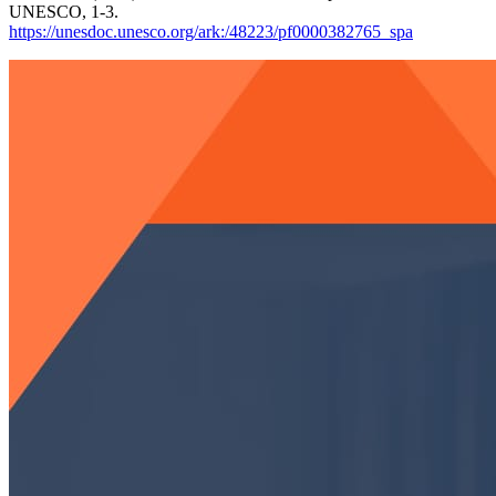
UNESCO, 1-3.
https://unesdoc.unesco.org/ark:/48223/pf0000382765_spa