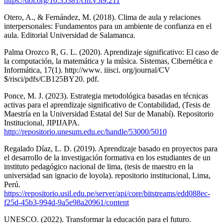
https://doi.org/10.35381/cm.v5i9.211
Otero, A., & Fernández, M. (2018). Clima de aula y relaciones
interpersonales: Fundamentos para un ambiente de confianza en el
aula. Editorial Universidad de Salamanca.
Palma Orozco R, G. L. (2020). Aprendizaje significativo: El caso de
la computación, la matemática y la música. Sistemas, Cibernética e
Informática, 17(1). http://www. iiisci. org/journal/CV
$/risci/pdfs/CB125BY20. pdf.
Ponce, M. J. (2023). Estrategia metodológica basadas en técnicas
activas para el aprendizaje significativo de Contabilidad, (Tesis de
Maestría en la Universidad Estatal del Sur de Manabí). Repositorio
Institucional, JIPIJAPA.
http://repositorio.unesum.edu.ec/handle/53000/5010
Regalado Díaz, L. D. (2019). Aprendizaje basado en proyectos para
el desarrollo de la investigación formativa en los estudiantes de un
instituto pedagógico nacional de lima, (tesis de maestro en la
universidad san ignacio de loyola). repositorio institucional, Lima,
Perú.
https://repositorio.usil.edu.pe/server/api/core/bitstreams/edd088ec-
f25d-45b3-994d-9a5e98a20961/content
UNESCO. (2022). Transformar la educación para el futuro.