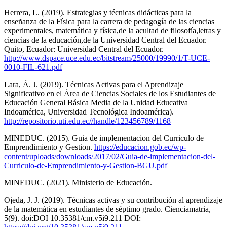
Herrera, L. (2019). Estrategias y técnicas didácticas para la
enseñanza de la Física para la carrera de pedagogía de las ciencias
experimentales, matemática y física,de la acultad de filosofía,letras y
ciencias de la educación,de la Universidad Central del Ecuador.
Quito, Ecuador: Universidad Central del Ecuador.
http://www.dspace.uce.edu.ec/bitstream/25000/19990/1/T-UCE-
0010-FIL-621.pdf
Lara, Á. J. (2019). Técnicas Activas para el Aprendizaje
Significativo en el Área de Ciencias Sociales de los Estudiantes de
Educación General Básica Media de la Unidad Educativa
Indoamérica, Universidad Tecnológica Indoamérica).
http://repositorio.uti.edu.ec//handle/123456789/1168
MINEDUC. (2015). Guia de implementacion del Curriculo de
Emprendimiento y Gestion.
https://educacion.gob.ec/wp-
content/uploads/downloads/2017/02/Guia-de-implementacion-del-
Curriculo-de-Emprendimiento-y-Gestion-BGU.pdf
MINEDUC. (2021). Ministerio de Educación.
Ojeda, J. J. (2019). Técnicas activas y su contribución al aprendizaje
de la matemática en estudiantes de séptimo grado. Cienciamatria,
5(9). doi:DOI 10.35381/cm.v5i9.211 DOI: