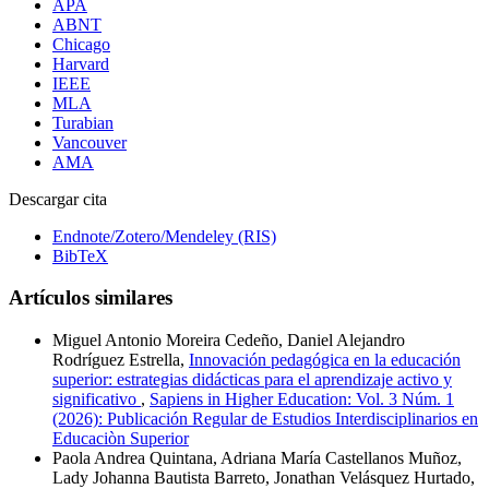
APA
ABNT
Chicago
Harvard
IEEE
MLA
Turabian
Vancouver
AMA
Descargar cita
Endnote/Zotero/Mendeley (RIS)
BibTeX
Artículos similares
Miguel Antonio Moreira Cedeño, Daniel Alejandro
Rodríguez Estrella,
Innovación pedagógica en la educación
superior: estrategias didácticas para el aprendizaje activo y
significativo
,
Sapiens in Higher Education: Vol. 3 Núm. 1
(2026): Publicación Regular de Estudios Interdisciplinarios en
Educaciòn Superior
Paola Andrea Quintana, Adriana María Castellanos Muñoz,
Lady Johanna Bautista Barreto, Jonathan Velásquez Hurtado,