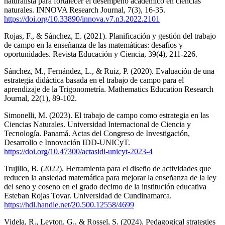
naturalista para fortalecer el desempeño académico en ciencias
naturales. INNOVA Research Journal, 7(3), 16-35.
https://doi.org/10.33890/innova.v7.n3.2022.2101
Rojas, F., & Sánchez, E. (2021). Planificación y gestión del trabajo
de campo en la enseñanza de las matemáticas: desafíos y
oportunidades. Revista Educación y Ciencia, 39(4), 211-226.
Sánchez, M., Fernández, L., & Ruiz, P. (2020). Evaluación de una
estrategia didáctica basada en el trabajo de campo para el
aprendizaje de la Trigonometría. Mathematics Education Research
Journal, 22(1), 89-102.
Simonelli, M. (2023). El trabajo de campo como estrategia en las
Ciencias Naturales. Universidad Internacional de Ciencia y
Tecnología. Panamá. Actas del Congreso de Investigación,
Desarrollo e Innovación IDD-UNICyT.
https://doi.org/10.47300/actasidi-unicyt-2023-4
Trujillo, B. (2022). Herramienta para el diseño de actividades que
reducen la ansiedad matemática para mejorar la enseñanza de la ley
del seno y coseno en el grado decimo de la institución educativa
Esteban Rojas Tovar. Universidad de Cundinamarca.
https://hdl.handle.net/20.500.12558/4699
Videla, R., Leyton, G., & Rossel, S. (2024). Pedagogical strategies