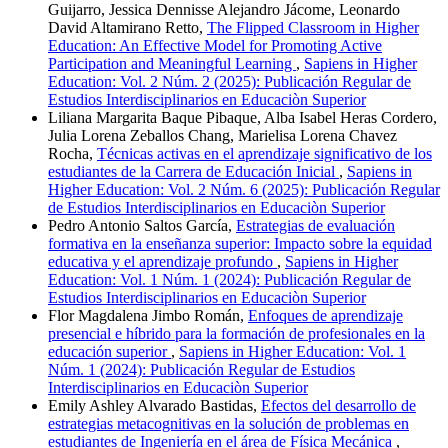
Guijarro, Jessica Dennisse Alejandro Jácome, Leonardo
David Altamirano Retto,
The Flipped Classroom in Higher
Education: An Effective Model for Promoting Active
Participation and Meaningful Learning
,
Sapiens in Higher
Education: Vol. 2 Núm. 2 (2025): Publicación Regular de
Estudios Interdisciplinarios en Educaciòn Superior
Liliana Margarita Baque Pibaque, Alba Isabel Heras Cordero,
Julia Lorena Zeballos Chang, Marielisa Lorena Chavez
Rocha,
Técnicas activas en el aprendizaje significativo de los
estudiantes de la Carrera de Educación Inicial
,
Sapiens in
Higher Education: Vol. 2 Núm. 6 (2025): Publicación Regular
de Estudios Interdisciplinarios en Educaciòn Superior
Pedro Antonio Saltos García,
Estrategias de evaluación
formativa en la enseñanza superior: Impacto sobre la equidad
educativa y el aprendizaje profundo
,
Sapiens in Higher
Education: Vol. 1 Núm. 1 (2024): Publicación Regular de
Estudios Interdisciplinarios en Educaciòn Superior
Flor Magdalena Jimbo Román,
Enfoques de aprendizaje
presencial e híbrido para la formación de profesionales en la
educación superior
,
Sapiens in Higher Education: Vol. 1
Núm. 1 (2024): Publicación Regular de Estudios
Interdisciplinarios en Educaciòn Superior
Emily Ashley Alvarado Bastidas,
Efectos del desarrollo de
estrategias metacognitivas en la solución de problemas en
estudiantes de Ingeniería en el área de Física Mecánica
,