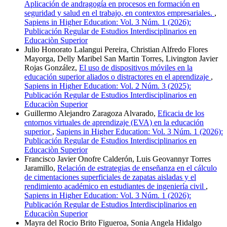
Aplicación de andragogía en procesos en formación en
seguridad y salud en el trabajo, en contextos empresariales.
,
Sapiens in Higher Education: Vol. 3 Núm. 1 (2026):
Publicación Regular de Estudios Interdisciplinarios en
Educaciòn Superior
Julio Honorato Lalangui Pereira, Christian Alfredo Flores
Mayorga, Delly Maribel San Martin Torres, Livington Javier
Rojas González,
El uso de dispositivos móviles en la
educación superior aliados o distractores en el aprendizaje
,
Sapiens in Higher Education: Vol. 2 Núm. 3 (2025):
Publicación Regular de Estudios Interdisciplinarios en
Educaciòn Superior
Guillermo Alejandro Zaragoza Alvarado,
Eficacia de los
entornos virtuales de aprendizaje (EVA) en la educación
superior
,
Sapiens in Higher Education: Vol. 3 Núm. 1 (2026):
Publicación Regular de Estudios Interdisciplinarios en
Educaciòn Superior
Francisco Javier Onofre Calderón, Luis Geovannyr Torres
Jaramillo,
Relación de estrategias de enseñanza en el cálculo
de cimentaciones superficiales de zapatas aisladas y el
rendimiento académico en estudiantes de ingeniería civil
,
Sapiens in Higher Education: Vol. 3 Núm. 1 (2026):
Publicación Regular de Estudios Interdisciplinarios en
Educaciòn Superior
Mayra del Rocio Brito Figueroa, Sonia Angela Hidalgo