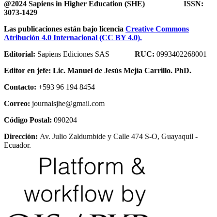
@2024 Sapiens in Higher Education (SHE) ISSN:
3073-1429
Las publicaciones están bajo licencia
Creative Commons
Atribución 4.0 Internacional (CC BY 4.0).
Editorial:
Sapiens Ediciones SAS
RUC:
0993402268001
Editor en jefe:
Lic. Manuel de Jesús Mejía Carrillo. PhD.
Contacto:
+593 96 194 8454
Correo:
journalsjhe@gmail.com
Código Postal:
090204
Dirección:
Av. Julio Zaldumbide y Calle 474 S-O, Guayaquil -
Ecuador.