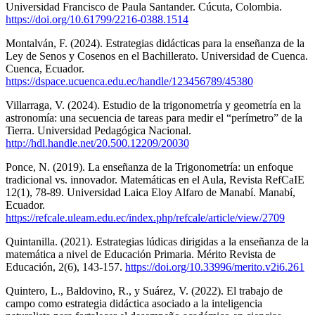
Universidad Francisco de Paula Santander. Cúcuta, Colombia.
https://doi.org/10.61799/2216-0388.1514
Montalván, F. (2024). Estrategias didácticas para la enseñanza de la
Ley de Senos y Cosenos en el Bachillerato. Universidad de Cuenca.
Cuenca, Ecuador.
https://dspace.ucuenca.edu.ec/handle/123456789/45380
Villarraga, V. (2024). Estudio de la trigonometría y geometría en la
astronomía: una secuencia de tareas para medir el “perímetro” de la
Tierra. Universidad Pedagógica Nacional.
http://hdl.handle.net/20.500.12209/20030
Ponce, N. (2019). La enseñanza de la Trigonometría: un enfoque
tradicional vs. innovador. Matemáticas en el Aula, Revista RefCaIE
12(1), 78-89. Universidad Laica Eloy Alfaro de Manabí. Manabí,
Ecuador.
https://refcale.uleam.edu.ec/index.php/refcale/article/view/2709
Quintanilla. (2021). Estrategias lúdicas dirigidas a la enseñanza de la
matemática a nivel de Educación Primaria. Mérito Revista de
Educación, 2(6), 143-157.
https://doi.org/10.33996/merito.v2i6.261
Quintero, L., Baldovino, R., y Suárez, V. (2022). El trabajo de
campo como estrategia didáctica asociado a la inteligencia