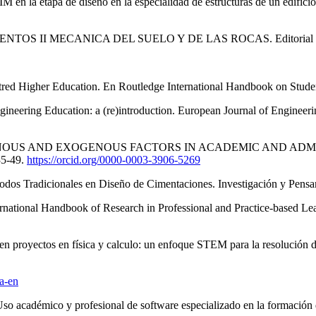
 en la etapa de diseño en la especialidad de estructuras de un edifici
Y CIMENTOS II MECANICA DEL SUELO Y DE LAS ROCAS. Editorial 
tred Higher Education. En Routledge International Handbook on Stude
ineering Education: a (re)introduction. European Journal of Engineeri
OF ENDOGENOUS AND EXOGENOUS FACTORS IN ACADEMIC AND
35-49.
https://orcid.org/0000-0003-3906-5269
todos Tradicionales en Diseño de Cimentaciones. Investigación y Pensa
rnational Handbook of Research in Professional and Practice-based Lea
 en proyectos en física y calculo: un enfoque STEM para la resolución d
ta-en
 Uso académico y profesional de software especializado en la formac