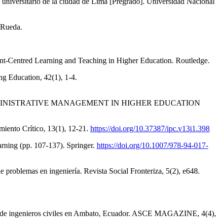
o universitario de la ciudad de Lima [Pregrado]. Universidad Nacional
Rueda.
nt-Centred Learning and Teaching in Higher Education. Routledge.
ng Education, 42(1), 1-4.
 ADMINISTRATIVE MANAGEMENT IN HIGHER EDUCATION
miento Crítico, 13(1), 12-21.
https://doi.org/10.37387/ipc.v13i1.398
rning (pp. 107-137). Springer.
https://doi.org/10.1007/978-94-017-
e problemas en ingeniería. Revista Social Fronteriza, 5(2), e648.
ión de ingenieros civiles en Ambato, Ecuador. ASCE MAGAZINE, 4(4),