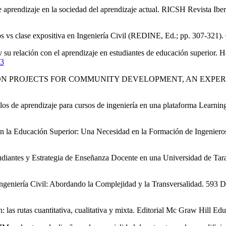
e aprendizaje en la sociedad del aprendizaje actual. RICSH Revista Ibe
os vs clase expositiva en Ingeniería Civil (REDINE, Ed.; pp. 307-32
y su relación con el aprendizaje en estudiantes de educación superior. 
23
G BASED ON PROJECTS FOR COMMUNITY DEVELOPMENT, AN EXPE
tilos de aprendizaje para cursos de ingeniería en una plataforma Lear
 en la Educación Superior: Una Necesidad en la Formación de Ingenieros
udiantes y Estrategia de Enseñanza Docente en una Universidad de Tarapo
ngeniería Civil: Abordando la Complejidad y la Transversalidad. 593 D
las rutas cuantitativa, cualitativa y mixta. Editorial Mc Graw Hill Edu