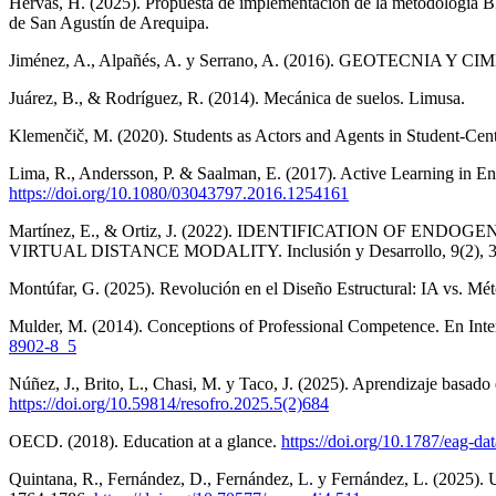
Hervas, H. (2025). Propuesta de implementación de la metodología BIM
de San Agustín de Arequipa.
Jiménez, A., Alpañés, A. y Serrano, A. (2016). GEOTECNIA 
Juárez, B., & Rodríguez, R. (2014). Mecánica de suelos. Limusa.
Klemenčič, M. (2020). Students as Actors and Agents in Student-Cen
Lima, R., Andersson, P. & Saalman, E. (2017). Active Learning in Eng
https://doi.org/10.1080/03043797.2016.1254161
Martínez, E., & Ortiz, J. (2022). IDENTIFICATION 
VIRTUAL DISTANCE MODALITY. Inclusión y Desarrollo, 9(2), 
Montúfar, G. (2025). Revolución en el Diseño Estructural: IA vs. Mé
Mulder, M. (2014). Conceptions of Professional Competence. En Inte
8902-8_5
Núñez, J., Brito, L., Chasi, M. y Taco, J. (2025). Aprendizaje basado
https://doi.org/10.59814/resofro.2025.5(2)684
OECD. (2018). Education at a glance.
https://doi.org/10.1787/eag-da
Quintana, R., Fernández, D., Fernández, L. y Fernández, L. (2025).