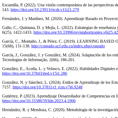
Escamilla, P. (2022). Una visión contemporánea de las perspectivas d
143.
https://doi.org/10.23913/ricsh.v11i21.279
Fernández, J. y Martínez, M. (2020). Aprendizaje Basado en Proyect
Gallo, C., Quintana, D. y Mejía, L. (2022). Estrategias de enseñanza 
6(25), 1422-1433.
https://doi.org/10.33996/revistahorizontes.v6i25.4
García, C., Montaño, J., & Pérez, C. (2019). LEARNIN
15(68), 131-138.
http://conrado.ucf.edu.cu/index.php/conrado
García, J., González, J. y González, M. (2024). Adaptación de los es
Tecnologias de Informação, 2(66), 186-201.
González, E., Acuña, L. y Velasco, E. (2022). Habilidades Digitales
https://doi.org/10.37843/rted.v15i1.286
González, N. y Sánchez, L. (2024). Estilos de Aprendizaje de los Est
7157.
https://doi.org/10.37811/cl_rcm.v7i6.9248
Gutiérrez, P. (2023). Aprendizaje Desarrollador de Competencias en I
https://doi.org/10.33386/593dp.2023.4.1906
Hernández, R. y Mendoza, C. (2020). Metodología de la investigación: 