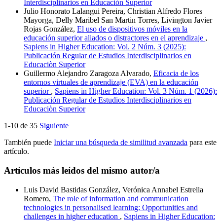
Interdisciplinarios en Educaciòn Superior
Julio Honorato Lalangui Pereira, Christian Alfredo Flores
Mayorga, Delly Maribel San Martin Torres, Livington Javier
Rojas González,
El uso de dispositivos móviles en la
educación superior aliados o distractores en el aprendizaje
,
Sapiens in Higher Education: Vol. 2 Núm. 3 (2025):
Publicación Regular de Estudios Interdisciplinarios en
Educaciòn Superior
Guillermo Alejandro Zaragoza Alvarado,
Eficacia de los
entornos virtuales de aprendizaje (EVA) en la educación
superior
,
Sapiens in Higher Education: Vol. 3 Núm. 1 (2026):
Publicación Regular de Estudios Interdisciplinarios en
Educaciòn Superior
1-10 de 35
Siguiente
También puede
Iniciar una búsqueda de similitud avanzada
para este
artículo.
Artículos más leídos del mismo autor/a
Luis David Bastidas González, Verónica Annabel Estrella
Romero,
The role of information and communication
technologies in personalised learning: Opportunities and
challenges in higher education
,
Sapiens in Higher Education: