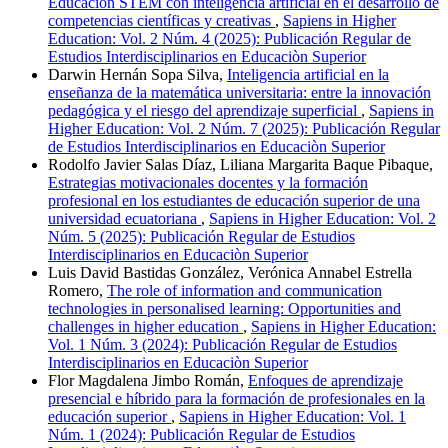
Educación STEM con inteligencia artificial en el desarrollo de
competencias científicas y creativas
,
Sapiens in Higher
Education: Vol. 2 Núm. 4 (2025): Publicación Regular de
Estudios Interdisciplinarios en Educaciòn Superior
Darwin Hernán Sopa Silva,
Inteligencia artificial en la
enseñanza de la matemática universitaria: entre la innovación
pedagógica y el riesgo del aprendizaje superficial
,
Sapiens in
Higher Education: Vol. 2 Núm. 7 (2025): Publicación Regular
de Estudios Interdisciplinarios en Educaciòn Superior
Rodolfo Javier Salas Díaz, Liliana Margarita Baque Pibaque,
Estrategias motivacionales docentes y la formación
profesional en los estudiantes de educación superior de una
universidad ecuatoriana
,
Sapiens in Higher Education: Vol. 2
Núm. 5 (2025): Publicación Regular de Estudios
Interdisciplinarios en Educaciòn Superior
Luis David Bastidas González, Verónica Annabel Estrella
Romero,
The role of information and communication
technologies in personalised learning: Opportunities and
challenges in higher education
,
Sapiens in Higher Education:
Vol. 1 Núm. 3 (2024): Publicación Regular de Estudios
Interdisciplinarios en Educaciòn Superior
Flor Magdalena Jimbo Román,
Enfoques de aprendizaje
presencial e híbrido para la formación de profesionales en la
educación superior
,
Sapiens in Higher Education: Vol. 1
Núm. 1 (2024): Publicación Regular de Estudios