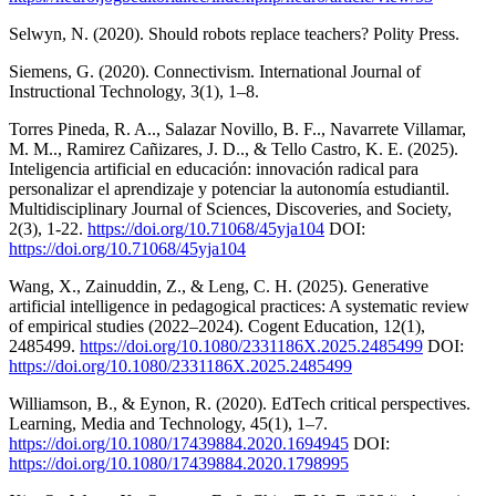
Selwyn, N. (2020). Should robots replace teachers? Polity Press.
Siemens, G. (2020). Connectivism. International Journal of
Instructional Technology, 3(1), 1–8.
Torres Pineda, R. A.., Salazar Novillo, B. F.., Navarrete Villamar,
M. M.., Ramirez Cañizares, J. D.., & Tello Castro, K. E. (2025).
Inteligencia artificial en educación: innovación radical para
personalizar el aprendizaje y potenciar la autonomía estudiantil.
Multidisciplinary Journal of Sciences, Discoveries, and Society,
2(3), 1-22.
https://doi.org/10.71068/45yja104
DOI:
https://doi.org/10.71068/45yja104
Wang, X., Zainuddin, Z., & Leng, C. H. (2025). Generative
artificial intelligence in pedagogical practices: A systematic review
of empirical studies (2022–2024). Cogent Education, 12(1),
2485499.
https://doi.org/10.1080/2331186X.2025.2485499
DOI:
https://doi.org/10.1080/2331186X.2025.2485499
Williamson, B., & Eynon, R. (2020). EdTech critical perspectives.
Learning, Media and Technology, 45(1), 1–7.
https://doi.org/10.1080/17439884.2020.1694945
DOI:
https://doi.org/10.1080/17439884.2020.1798995