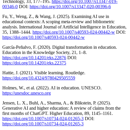
Technology, 33, 177–195.
https://doi.org/10.1007/s13347-019-
00346-0
DOI:
https://doi.org/10.1007/s13347-020-00396-6
Fu, Y., Weng, Z., & Wang, J. (2025). Examining AI use in
educational contexts: A scoping meta-review and bibliometric
analysis. International Journal of Artificial Intelligence in Education,
35, 1388–1444.
https://doi.org/10.1007/s40593-024-00442-w
DOI:
https://doi.org/10.1007/s40593-024-00442-w
García-Peñalvo, F. (2020). Digital transformation in education.
Education in the Knowledge Society, 21, 1–8.
https://doi.org/10.14201/eks.22876
DOI:
https://doi.org/10.14201/eks.22375
Hattie, J. (2021). Visible learning. Routledge.
https://doi.org/10.4324/9780429505559
Holmes, W., et al. (2022). AI in education. UNESCO.
https://unesdoc.unesco.org
Jensen, L. X., Buhl, A., Sharma, A., & Blikstein, P. (2025).
Generative AI and higher education: A review of claims from the
first months of ChatGPT. Higher Education, 89, 1145–1161.
https://doi.org/10.1007/s10734-024-01265-3
DOI:
https://doi.org/10.1007/s10734-024-01265-3