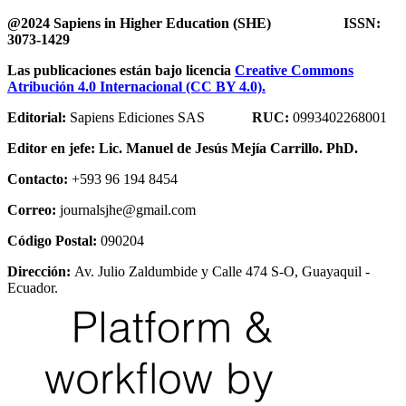
@2024 Sapiens in Higher Education (SHE) ISSN:
3073-1429
Las publicaciones están bajo licencia
Creative Commons
Atribución 4.0 Internacional (CC BY 4.0).
Editorial:
Sapiens Ediciones SAS
RUC:
0993402268001
Editor en jefe:
Lic. Manuel de Jesús Mejía Carrillo. PhD.
Contacto:
+593 96 194 8454
Correo:
journalsjhe@gmail.com
Código Postal:
090204
Dirección:
Av. Julio Zaldumbide y Calle 474 S-O, Guayaquil -
Ecuador.