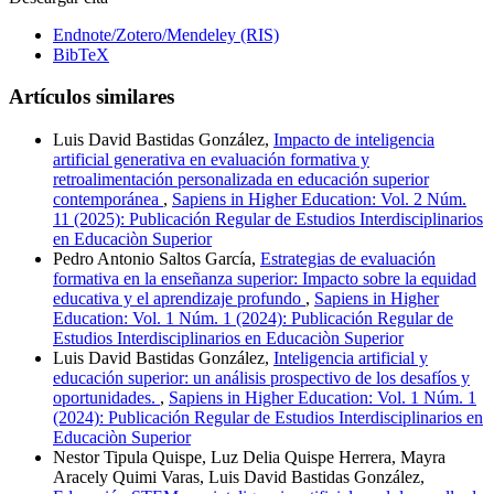
Endnote/Zotero/Mendeley (RIS)
BibTeX
Artículos similares
Luis David Bastidas González,
Impacto de inteligencia
artificial generativa en evaluación formativa y
retroalimentación personalizada en educación superior
contemporánea
,
Sapiens in Higher Education: Vol. 2 Núm.
11 (2025): Publicación Regular de Estudios Interdisciplinarios
en Educaciòn Superior
Pedro Antonio Saltos García,
Estrategias de evaluación
formativa en la enseñanza superior: Impacto sobre la equidad
educativa y el aprendizaje profundo
,
Sapiens in Higher
Education: Vol. 1 Núm. 1 (2024): Publicación Regular de
Estudios Interdisciplinarios en Educaciòn Superior
Luis David Bastidas González,
Inteligencia artificial y
educación superior: un análisis prospectivo de los desafíos y
oportunidades.
,
Sapiens in Higher Education: Vol. 1 Núm. 1
(2024): Publicación Regular de Estudios Interdisciplinarios en
Educaciòn Superior
Nestor Tipula Quispe, Luz Delia Quispe Herrera, Mayra
Aracely Quimi Varas, Luis David Bastidas González,