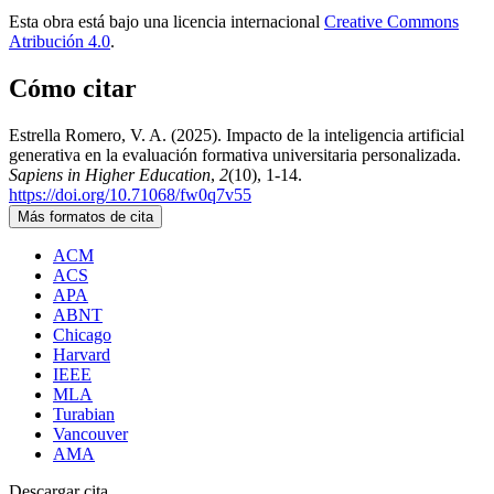
Esta obra está bajo una licencia internacional
Creative Commons
Atribución 4.0
.
Cómo citar
Estrella Romero, V. A. (2025). Impacto de la inteligencia artificial
generativa en la evaluación formativa universitaria personalizada.
Sapiens in Higher Education
,
2
(10), 1-14.
https://doi.org/10.71068/fw0q7v55
Más formatos de cita
ACM
ACS
APA
ABNT
Chicago
Harvard
IEEE
MLA
Turabian
Vancouver
AMA
Descargar cita