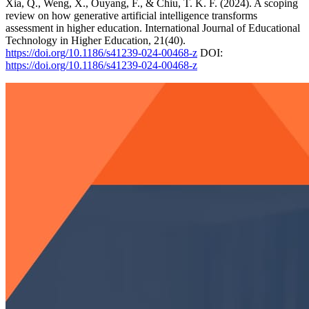
Xia, Q., Weng, X., Ouyang, F., & Chiu, T. K. F. (2024). A scoping
review on how generative artificial intelligence transforms
assessment in higher education. International Journal of Educational
Technology in Higher Education, 21(40).
https://doi.org/10.1186/s41239-024-00468-z
DOI:
https://doi.org/10.1186/s41239-024-00468-z