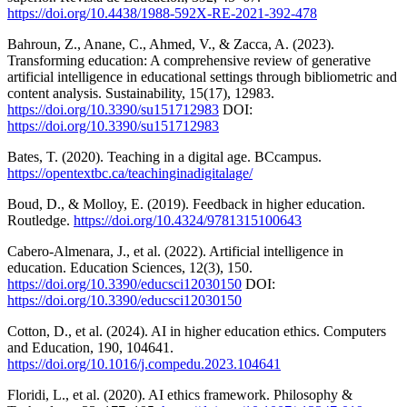
https://doi.org/10.4438/1988-592X-RE-2021-392-478
Bahroun, Z., Anane, C., Ahmed, V., & Zacca, A. (2023).
Transforming education: A comprehensive review of generative
artificial intelligence in educational settings through bibliometric and
content analysis. Sustainability, 15(17), 12983.
https://doi.org/10.3390/su151712983
DOI:
https://doi.org/10.3390/su151712983
Bates, T. (2020). Teaching in a digital age. BCcampus.
https://opentextbc.ca/teachinginadigitalage/
Boud, D., & Molloy, E. (2019). Feedback in higher education.
Routledge.
https://doi.org/10.4324/9781315100643
Cabero-Almenara, J., et al. (2022). Artificial intelligence in
education. Education Sciences, 12(3), 150.
https://doi.org/10.3390/educsci12030150
DOI:
https://doi.org/10.3390/educsci12030150
Cotton, D., et al. (2024). AI in higher education ethics. Computers
and Education, 190, 104641.
https://doi.org/10.1016/j.compedu.2023.104641
Floridi, L., et al. (2020). AI ethics framework. Philosophy &