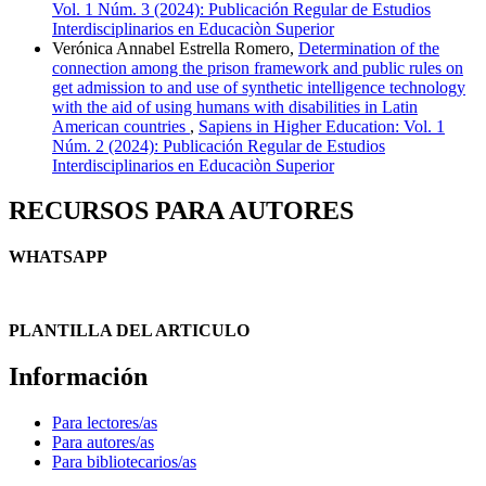
Vol. 1 Núm. 3 (2024): Publicación Regular de Estudios
Interdisciplinarios en Educaciòn Superior
Verónica Annabel Estrella Romero,
Determination of the
connection among the prison framework and public rules on
get admission to and use of synthetic intelligence technology
with the aid of using humans with disabilities in Latin
American countries
,
Sapiens in Higher Education: Vol. 1
Núm. 2 (2024): Publicación Regular de Estudios
Interdisciplinarios en Educaciòn Superior
RECURSOS PARA AUTORES
WHATSAPP
PLANTILLA DEL ARTICULO
Información
Para lectores/as
Para autores/as
Para bibliotecarios/as