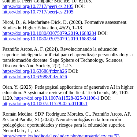
solutions. PeerJ Computer Science, 10, e2105.
https://doi.org/10.7717/peerj-cs.2105
DOI:
https://doi.org/10.7717/peerj-cs.2105
Nicol, D., & Macfarlane-Dick, D. (2020). Formative assessment.
Studies in Higher Education, 45(2), 1–18.
https://doi.org/10.1080/03075079.2019.1688284
DOI:
https://doi.org/10.1080/03075079.2019.1688284
Pazmiño Arcos, A. F. (2024). Revolucionando la educación
superior: inteligencia artificial para el aprendizaje personalizado y la
transformación docente. Sage Sphere of Technology, Sciences,
Discoveries And Society, 2(2), 1-13.
https://doi.org/10.63688/ftdznh26
DOI:
https://doi.org/10.63688/ftdznh26
Qian, Y. (2025). Pedagogical applications of generative AI in higher
education: A systematic review of the field. TechTrends, 69, 1105–
1120.
https://doi.org/10.1007/s11528-025-01100-1
DOI:
https://doi.org/10.1007/s11528-025-01100-1
Román Medina, SDP, Rodríguez Morales, C., Pazmiño Arcos, AF,
& Coral Padilla, SJ (2024). Neurotecnologías en la formación
pedagógica: oportunidades y riesgos para la educación superior.
NeuroData , 1 , 53.
https://neuro.jogbeditorial.ec/index.php/neuro/article/view/53