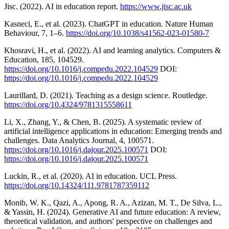
Jisc. (2022). AI in education report.
https://www.jisc.ac.uk
Kasneci, E., et al. (2023). ChatGPT in education. Nature Human
Behaviour, 7, 1–6.
https://doi.org/10.1038/s41562-023-01580-7
Khosravi, H., et al. (2022). AI and learning analytics. Computers &
Education, 185, 104529.
https://doi.org/10.1016/j.compedu.2022.104529
DOI:
https://doi.org/10.1016/j.compedu.2022.104529
Laurillard, D. (2021). Teaching as a design science. Routledge.
https://doi.org/10.4324/9781315558611
Li, X., Zhang, Y., & Chen, B. (2025). A systematic review of
artificial intelligence applications in education: Emerging trends and
challenges. Data Analytics Journal, 4, 100571.
https://doi.org/10.1016/j.dajour.2025.100571
DOI:
https://doi.org/10.1016/j.dajour.2025.100571
Luckin, R., et al. (2020). AI in education. UCL Press.
https://doi.org/10.14324/111.9781787359112
Monib, W. K., Qazi, A., Apong, R. A., Azizan, M. T., De Silva, L.,
& Yassin, H. (2024). Generative AI and future education: A review,
theoretical validation, and authors' perspective on challenges and