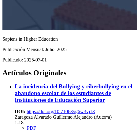
Sapiens in Higher Education
Publicación Mensual: Julio 2025
Publicado:
2025-07-01
Artículos Originales
La incidencia del Bullying y ciberbullying en el
abandono escolar de los estudiantes de
Instituciones de Educación Superior
DOI:
https://doi.org/10.71068//g6w3vj18
Zaragoza Alvarado Guillermo Alejandro (Autor/a)
1-18
PDF