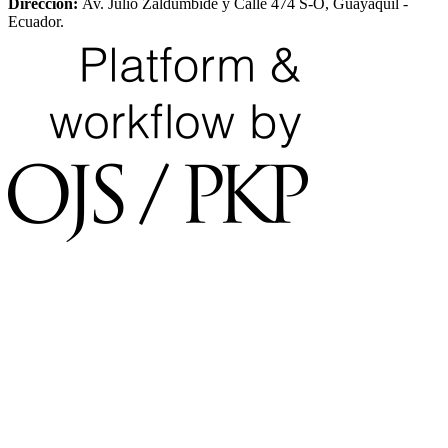
Dirección:
Av. Julio Zaldumbide y Calle 474 S-O, Guayaquil -
Ecuador.