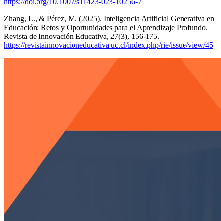
https://doi.org/10.1007/s11423-023-10256-7
Zhang, L., & Pérez, M. (2025). Inteligencia Artificial Generativa en
Educación: Retos y Oportunidades para el Aprendizaje Profundo.
Revista de Innovación Educativa, 27(3), 156-175.
https://revistainnovacioneducativa.uc.cl/index.php/rie/issue/view/45