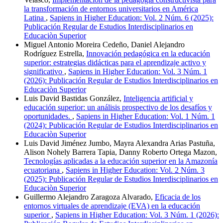
la transformación de entornos universitarios en América
Latina
,
Sapiens in Higher Education: Vol. 2 Núm. 6 (2025):
Publicación Regular de Estudios Interdisciplinarios en
Educaciòn Superior
Miguel Antonio Moreira Cedeño, Daniel Alejandro
Rodríguez Estrella,
Innovación pedagógica en la educación
superior: estrategias didácticas para el aprendizaje activo y
significativo
,
Sapiens in Higher Education: Vol. 3 Núm. 1
(2026): Publicación Regular de Estudios Interdisciplinarios en
Educaciòn Superior
Luis David Bastidas González,
Inteligencia artificial y
educación superior: un análisis prospectivo de los desafíos y
oportunidades.
,
Sapiens in Higher Education: Vol. 1 Núm. 1
(2024): Publicación Regular de Estudios Interdisciplinarios en
Educaciòn Superior
Luis David Jiménez Jumbo, Mayra Alexandra Arias Pastuña,
Alison Nohely Barrera Tapia, Danny Roberto Ortega Mazon,
Tecnologías aplicadas a la educación superior en la Amazonía
ecuatoriana
,
Sapiens in Higher Education: Vol. 2 Núm. 3
(2025): Publicación Regular de Estudios Interdisciplinarios en
Educaciòn Superior
Guillermo Alejandro Zaragoza Alvarado,
Eficacia de los
entornos virtuales de aprendizaje (EVA) en la educación
superior
,
Sapiens in Higher Education: Vol. 3 Núm. 1 (2026):