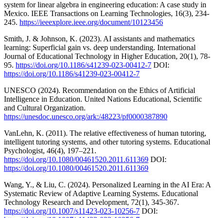
system for linear algebra in engineering education: A case study in
Mexico. IEEE Transactions on Learning Technologies, 16(3), 234-
245.
https://ieeexplore.ieee.org/document/10123456
Smith, J. & Johnson, K. (2023). AI assistants and mathematics
learning: Superficial gain vs. deep understanding. International
Journal of Educational Technology in Higher Education, 20(1), 78-
95.
https://doi.org/10.1186/s41239-023-00412-7
DOI:
https://doi.org/10.1186/s41239-023-00412-7
UNESCO (2024). Recommendation on the Ethics of Artificial
Intelligence in Education. United Nations Educational, Scientific
and Cultural Organization.
https://unesdoc.unesco.org/ark:/48223/pf0000387890
VanLehn, K. (2011). The relative effectiveness of human tutoring,
intelligent tutoring systems, and other tutoring systems. Educational
Psychologist, 46(4), 197–221.
https://doi.org/10.1080/00461520.2011.611369
DOI:
https://doi.org/10.1080/00461520.2011.611369
Wang, Y., & Liu, C. (2024). Personalized Learning in the AI Era: A
Systematic Review of Adaptive Learning Systems. Educational
Technology Research and Development, 72(1), 345-367.
https://doi.org/10.1007/s11423-023-10256-7
DOI: