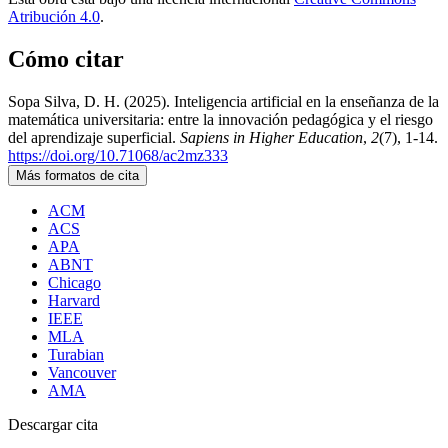
Atribución 4.0
.
Cómo citar
Sopa Silva, D. H. (2025). Inteligencia artificial en la enseñanza de la
matemática universitaria: entre la innovación pedagógica y el riesgo
del aprendizaje superficial.
Sapiens in Higher Education
,
2
(7), 1-14.
https://doi.org/10.71068/ac2mz333
Más formatos de cita
ACM
ACS
APA
ABNT
Chicago
Harvard
IEEE
MLA
Turabian
Vancouver
AMA
Descargar cita