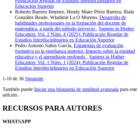
Publicación Regular de Estudios Interdisciplinarios en
Educaciòn Superior
Roberto Barrera Jimenez, Hendy Maier Pérez Barrera, Ifraín
González Beade, Wladimir La O Moreno,
Desarrollo de
habilidades profesionales en la formación del docente de
matemática, a partir del método proyecto
,
Sapiens in Higher
Education: Vol. 2 Núm. 4 (2025): Publicación Regular de
Estudios Interdisciplinarios en Educaciòn Superior
Pedro Antonio Saltos García,
Estrategias de evaluación
formativa en la enseñanza superior: Impacto sobre la equidad
educativa y el aprendizaje profundo
,
Sapiens in Higher
Education: Vol. 1 Núm. 1 (2024): Publicación Regular de
Estudios Interdisciplinarios en Educaciòn Superior
1-10 de 36
Siguiente
También puede
Iniciar una búsqueda de similitud avanzada
para este
artículo.
RECURSOS PARA AUTORES
WHATSAPP