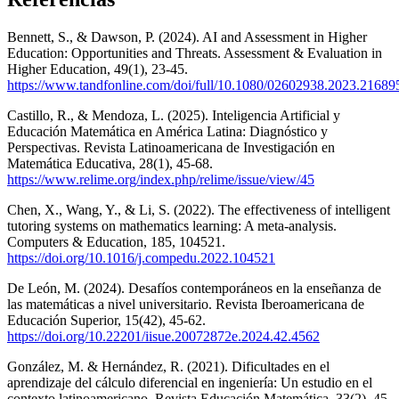
Bennett, S., & Dawson, P. (2024). AI and Assessment in Higher
Education: Opportunities and Threats. Assessment & Evaluation in
Higher Education, 49(1), 23-45.
https://www.tandfonline.com/doi/full/10.1080/02602938.2023.21689
Castillo, R., & Mendoza, L. (2025). Inteligencia Artificial y
Educación Matemática en América Latina: Diagnóstico y
Perspectivas. Revista Latinoamericana de Investigación en
Matemática Educativa, 28(1), 45-68.
https://www.relime.org/index.php/relime/issue/view/45
Chen, X., Wang, Y., & Li, S. (2022). The effectiveness of intelligent
tutoring systems on mathematics learning: A meta-analysis.
Computers & Education, 185, 104521.
https://doi.org/10.1016/j.compedu.2022.104521
De León, M. (2024). Desafíos contemporáneos en la enseñanza de
las matemáticas a nivel universitario. Revista Iberoamericana de
Educación Superior, 15(42), 45-62.
https://doi.org/10.22201/iisue.20072872e.2024.42.4562
González, M. & Hernández, R. (2021). Dificultades en el
aprendizaje del cálculo diferencial en ingeniería: Un estudio en el
contexto latinoamericano. Revista Educación Matemática, 33(2), 45-