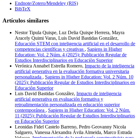
Endnote/Zotero/Mendeley (RIS)
BibTeX
Artículos similares
Nestor Tipula Quispe, Luz Delia Quispe Herrera, Mayra
Aracely Quimi Varas, Luis David Bastidas González,
Educación STEM con inteligencia artificial en el desarrollo de
competencias científicas y creativas
,
Sapiens in Higher
Education: Vol. 2 Núm. 4 (2025): Publicación Regular de
Estudios Interdisciplinarios en Educaciòn Superior
Verónica Annabel Estrella Romero,
Impacto de la inteligencia
artificial generativa en la evaluación formativa universitaria
personalizada
,
Sapiens in Higher Education: Vol. 2 Núm. 10
(2025): Publicación Regular de Estudios Interdisciplinarios en
Educaciòn Superior
Luis David Bastidas González,
Impacto de inteligencia
artificial generativa en evaluación formativa y
retroalimentación personalizada en educación superior
contemporánea
,
Sapiens in Higher Education: Vol. 2 Núm.
11 (2025): Publicación Regular de Estudios Interdisciplinarios
en Educaciòn Superior
Leonidas Fidel Castelo Barreno, Pedro Geovanny Nicola
Salguero, Vanessa Alexandra Ávila Almeida, Marco Estrada
Velasco,
Implementación de la pedagogía constructivista para