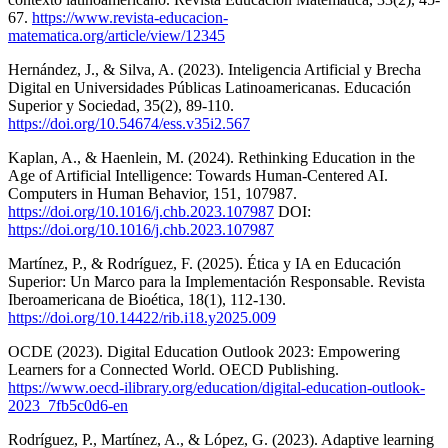
67.
https://www.revista-educacion-
matematica.org/article/view/12345
Hernández, J., & Silva, A. (2023). Inteligencia Artificial y Brecha
Digital en Universidades Públicas Latinoamericanas. Educación
Superior y Sociedad, 35(2), 89-110.
https://doi.org/10.54674/ess.v35i2.567
Kaplan, A., & Haenlein, M. (2024). Rethinking Education in the
Age of Artificial Intelligence: Towards Human-Centered AI.
Computers in Human Behavior, 151, 107987.
https://doi.org/10.1016/j.chb.2023.107987
DOI:
https://doi.org/10.1016/j.chb.2023.107987
Martínez, P., & Rodríguez, F. (2025). Ética y IA en Educación
Superior: Un Marco para la Implementación Responsable. Revista
Iberoamericana de Bioética, 18(1), 112-130.
https://doi.org/10.14422/rib.i18.y2025.009
OCDE (2023). Digital Education Outlook 2023: Empowering
Learners for a Connected World. OECD Publishing.
https://www.oecd-ilibrary.org/education/digital-education-outlook-
2023_7fb5c0d6-en
Rodríguez, P., Martínez, A., & López, G. (2023). Adaptive learning