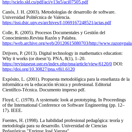
http://scielo.sld.cu/pdf/aci/v13n5/aci07505.pdf
Canós, J. H. (2003). Metodologías de desarrollo de software.
Universidad Politécnica de Valencia.
https://issi.dsic.upv.es/archives/f-1069167248521/actas.pdf
Colle, R. (2005). Procesos Documentales y Gestión del
Conocimiento.Revista Razón y Palabra.
https://web.archive.org/web/20120615080703/http://www.razonypalabr
Drijvers, P. (2013). Digital technology in mathematics education:
Why it works (or doesn’t). PNA, 8(1), 1–20.
https://revistaseug.ugr.es/index.php/pna/article/view/6120/0
DOI:
https://doi.org/10.30827/pna.v8i1.6120
Expósito, L. (2001). Propuesta metodológica para la enseñanza de la
informática en la educación técnica y profesional. Editorial
Científico-Técnica. Documento impreso pdf.
Floyd, C. (1978). A systematic look at prototyping. In Proceedings
of the International Conference on Software Engineering (pp. 12–
17). IEEE.
Fuentes, H. (1998). La habilidad profesional pedagógica: teoría y
metodología para su desarrollo. Universidad de Ciencias
Pedagógicas "Enrique José Varona".