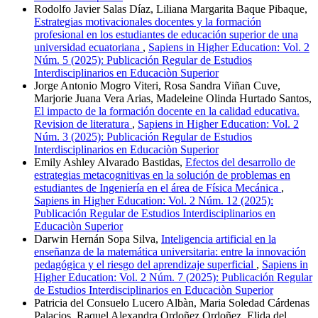
Rodolfo Javier Salas Díaz, Liliana Margarita Baque Pibaque,
Estrategias motivacionales docentes y la formación
profesional en los estudiantes de educación superior de una
universidad ecuatoriana
,
Sapiens in Higher Education: Vol. 2
Núm. 5 (2025): Publicación Regular de Estudios
Interdisciplinarios en Educaciòn Superior
Jorge Antonio Mogro Viteri, Rosa Sandra Viñan Cuve,
Marjorie Juana Vera Arias, Madeleine Olinda Hurtado Santos,
El impacto de la formación docente en la calidad educativa.
Revision de literatura
,
Sapiens in Higher Education: Vol. 2
Núm. 3 (2025): Publicación Regular de Estudios
Interdisciplinarios en Educaciòn Superior
Emily Ashley Alvarado Bastidas,
Efectos del desarrollo de
estrategias metacognitivas en la solución de problemas en
estudiantes de Ingeniería en el área de Física Mecánica
,
Sapiens in Higher Education: Vol. 2 Núm. 12 (2025):
Publicación Regular de Estudios Interdisciplinarios en
Educaciòn Superior
Darwin Hernán Sopa Silva,
Inteligencia artificial en la
enseñanza de la matemática universitaria: entre la innovación
pedagógica y el riesgo del aprendizaje superficial
,
Sapiens in
Higher Education: Vol. 2 Núm. 7 (2025): Publicación Regular
de Estudios Interdisciplinarios en Educaciòn Superior
Patricia del Consuelo Lucero Albàn, Maria Soledad Cárdenas
Palacios, Raquel Alexandra Ordoñez Ordoñez, Elida del