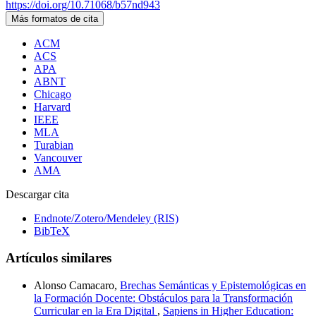
https://doi.org/10.71068/b57nd943
Más formatos de cita
ACM
ACS
APA
ABNT
Chicago
Harvard
IEEE
MLA
Turabian
Vancouver
AMA
Descargar cita
Endnote/Zotero/Mendeley (RIS)
BibTeX
Artículos similares
Alonso Camacaro,
Brechas Semánticas y Epistemológicas en
la Formación Docente: Obstáculos para la Transformación
Curricular en la Era Digital
,
Sapiens in Higher Education: