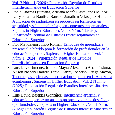
Vol. 3 Núm. 1 (2026): Publicación Regular de Estudios
Interdisciplinarios en Educaciòn Superior
Paola Andrea Quintana, Adriana María Castellanos Muñoz,
Lady Johanna Bautista Barreto, Jonathan Velásquez Hurtado,
Aplicación de andragogía en procesos en formación en
seguridad y salud en el trabajo, en contextos empresariales.
,
Sapiens in Higher Education: Vol. 3 Núm. 1 (2026):
Publicación Regular de Estudios Interdisciplinarios en
Educaciòn Superior
Flor Magdalena Jimbo Román,
Enfoques de aprendizaje
presencial e híbrido para la formación de profesionales en la
educación superior
,
Sapiens in Higher Education: Vol. 1
Núm. 1 (2024): Publicación Regular de Estudios
Interdisciplinarios en Educaciòn Superior
Luis David Jiménez Jumbo, Mayra Alexandra Arias Pastuña,
Alison Nohely Barrera Tapia, Danny Roberto Ortega Mazon,
Tecnologías aplicadas a la educación superior en la Amazonía
ecuatoriana
,
Sapiens in Higher Education: Vol. 2 Núm. 3
(2025): Publicación Regular de Estudios Interdisciplinarios en
Educaciòn Superior
Luis David Bastidas González,
Inteligencia artificial y
educación superior: un análisis prospectivo de los desafíos y
oportunidades.
,
Sapiens in Higher Education: Vol. 1 Núm. 1
(2024): Publicación Regular de Estudios Interdisciplinarios en
Educaciòn Superior