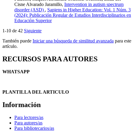
Cisne Alvarado Jaramillo,
Intervention in autism spectrum
disorder (ASD)
,
Sapiens in Higher Education: Vol. 1 Núm. 3
(2024): Publicación Regular de Estudios Interdisciplinarios en
Educaciòn Superior
1-10 de 42
Siguiente
También puede
Iniciar una búsqueda de similitud avanzada
para este
artículo.
RECURSOS PARA AUTORES
WHATSAPP
PLANTILLA DEL ARTICULO
Información
Para lectores/as
Para autores/as
Para bibliotecarios/as