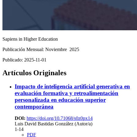
Sapiens in Higher Education
Publicación Mensual: Noviembre 2025
Publicado:
2025-11-01
Artículos Originales
Impacto de inteligencia artificial generativa en
evaluación formativa y retroalimentación
personalizada en educación superior
contemporánea
DOI:
https://doi.org/10.71068/s0z0px14
Luis David Bastidas González (Autor/a)
1-14
PDF