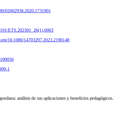
.1080/02602938.2020.1731901
.30191/ETS.202301_26(1).0003
oi.org/10.1080/14703297.2023.2190148
2.100056
9999-1
poránea: análisis de sus aplicaciones y beneficios pedagógicos.