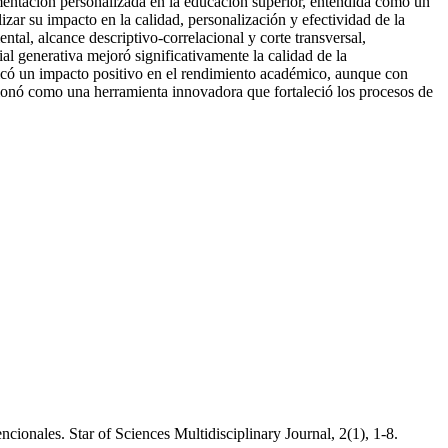
limentación personalizada en la educación superior, entendida como un
zar su impacto en la calidad, personalización y efectividad de la
tal, alcance descriptivo-correlacional y corte transversal,
ial generativa mejoró significativamente la calidad de la
ficó un impacto positivo en el rendimiento académico, aunque con
sicionó como una herramienta innovadora que fortaleció los procesos de
cionales. Star of Sciences Multidisciplinary Journal, 2(1), 1-8.