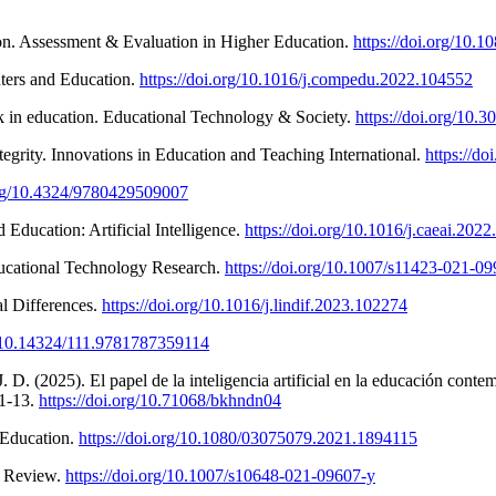
ion. Assessment & Evaluation in Higher Education.
https://doi.org/10
uters and Education.
https://doi.org/10.1016/j.compedu.2022.104552
ack in education. Educational Technology & Society.
https://doi.org/10
egrity. Innovations in Education and Teaching International.
https://d
.org/10.4324/9780429509007
 Education: Artificial Intelligence.
https://doi.org/10.1016/j.caeai.202
ducational Technology Research.
https://doi.org/10.1007/s11423-021-0
al Differences.
https://doi.org/10.1016/j.lindif.2023.102274
g/10.14324/111.9781787359114
. (2025). El papel de la inteligencia artificial en la educación contem
 1-13.
https://doi.org/10.71068/bkhndn04
 Education.
https://doi.org/10.1080/03075079.2021.1894115
y Review.
https://doi.org/10.1007/s10648-021-09607-y