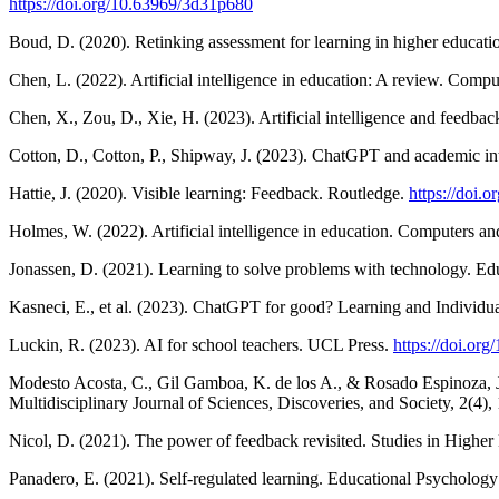
https://doi.org/10.63969/3d31p680
Boud, D. (2020). Retinking assessment for learning in higher educat
Chen, L. (2022). Artificial intelligence in education: A review. Comp
Chen, X., Zou, D., Xie, H. (2023). Artificial intelligence and feedb
Cotton, D., Cotton, P., Shipway, J. (2023). ChatGPT and academic int
Hattie, J. (2020). Visible learning: Feedback. Routledge.
https://doi
Holmes, W. (2022). Artificial intelligence in education. Computers and
Jonassen, D. (2021). Learning to solve problems with technology. E
Kasneci, E., et al. (2023). ChatGPT for good? Learning and Individu
Luckin, R. (2023). AI for school teachers. UCL Press.
https://doi.or
Modesto Acosta, C., Gil Gamboa, K. de los A., & Rosado Espinoza, J. D
Multidisciplinary Journal of Sciences, Discoveries, and Society, 2(4),
Nicol, D. (2021). The power of feedback revisited. Studies in Higher
Panadero, E. (2021). Self-regulated learning. Educational Psycholog