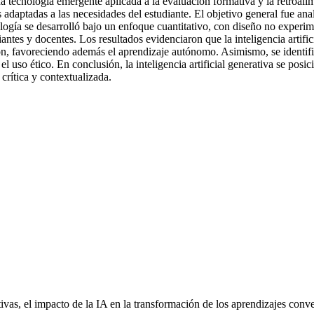
una tecnología emergente aplicada a la evaluación formativa y la retroa
daptadas a las necesidades del estudiante. El objetivo general fue anali
ogía se desarrolló bajo un enfoque cuantitativo, con diseño no experimen
iantes y docentes. Los resultados evidenciaron que la inteligencia artific
ción, favoreciendo además el aprendizaje autónomo. Asimismo, se identi
l uso ético. En conclusión, la inteligencia artificial generativa se po
crítica y contextualizada.
as, el impacto de la IA en la transformación de los aprendizajes conven