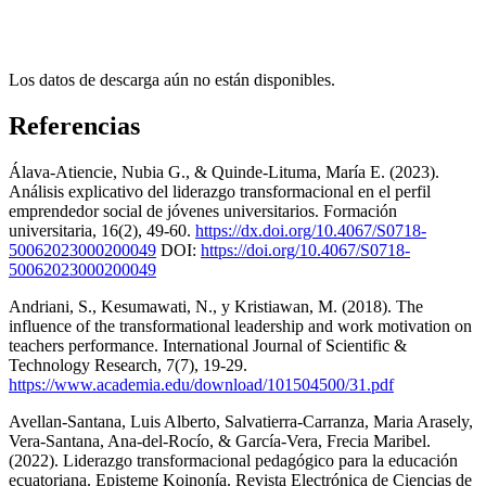
Los datos de descarga aún no están disponibles.
Referencias
Álava-Atiencie, Nubia G., & Quinde-Lituma, María E. (2023).
Análisis explicativo del liderazgo transformacional en el perfil
emprendedor social de jóvenes universitarios. Formación
universitaria, 16(2), 49-60.
https://dx.doi.org/10.4067/S0718-
50062023000200049
DOI:
https://doi.org/10.4067/S0718-
50062023000200049
Andriani, S., Kesumawati, N., y Kristiawan, M. (2018). The
influence of the transformational leadership and work motivation on
teachers performance. International Journal of Scientific &
Technology Research, 7(7), 19-29.
https://www.academia.edu/download/101504500/31.pdf
Avellan-Santana, Luis Alberto, Salvatierra-Carranza, Maria Arasely,
Vera-Santana, Ana-del-Rocío, & García-Vera, Frecia Maribel.
(2022). Liderazgo transformacional pedagógico para la educación
ecuatoriana. Episteme Koinonía. Revista Electrónica de Ciencias de