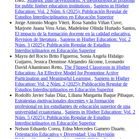
Diez,
Strategic plan development: A methodological proposal
for public higher education institutions
,
Sapiens in Higher
Education: Vol. 2 Núm. 6 (2025): Publicación Regular de
Estudios Interdisciplinarios en Educaciòn Superior
Jorge Antonio Mogro Viteri, Rosa Sandra Viñan Cuve,
Marjorie Juana Vera Arias, Madeleine Olinda Hurtado Santos,
El impacto de la formación docente en la calidad educativa.
Revision de literatura
,
Sapiens in Higher Education: Vol. 2
Núm. 3 (2025): Publicación Regular de Estudios
Interdisciplinarios en Educaciòn Superior
Mayra del Rocio Brito Figueroa, Sonia Angela Hidalgo
Guijarro, Jessica Dennisse Alejandro Jácome, Leonardo
David Altamirano Retto,
The Flipped Classroom in Higher
Education: An Effective Model for Promoting Active
Participation and Meaningful Learning
,
Sapiens in Higher
Education: Vol. 2 Núm. 2 (2025): Publicación Regular de
Estudios Interdisciplinarios en Educaciòn Superior
Rodolfo Javier Salas Díaz, Liliana Margarita Baque Pibaque,
Estrategias motivacionales docentes y la formación
profesional en los estudiantes de educación superior de una
universidad ecuatoriana
,
Sapiens in Higher Education: Vol. 2
Núm. 5 (2025): Publicación Regular de Estudios
Interdisciplinarios en Educaciòn Superior
Nelson Eduardo Corea, Edna Mercedes Gamero Duarte,
Orientación Educativa y Diversidad: Una Revisión