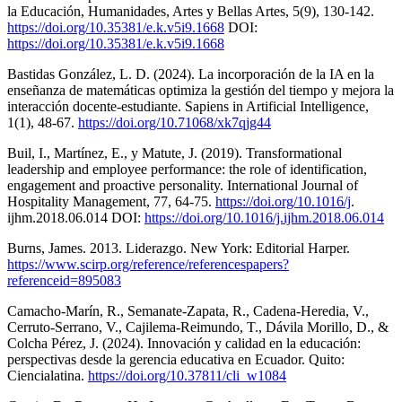
la Educación, Humanidades, Artes y Bellas Artes, 5(9), 130-142.
https://doi.org/10.35381/e.k.v5i9.1668
DOI:
https://doi.org/10.35381/e.k.v5i9.1668
Bastidas González, L. D. (2024). La incorporación de la IA en la
enseñanza de matemáticas optimiza la gestión del tiempo y mejora la
interacción docente-estudiante. Sapiens in Artificial Intelligence,
1(1), 48-67.
https://doi.org/10.71068/xk7qjg44
Buil, I., Martínez, E., y Matute, J. (2019). Transformational
leadership and employee performance: the role of identification,
engagement and proactive personality. International Journal of
Hospitality Management, 77, 64-75.
https://doi.org/10.1016/j
.
ijhm.2018.06.014 DOI:
https://doi.org/10.1016/j.ijhm.2018.06.014
Burns, James. 2013. Liderazgo. New York: Editorial Harper.
https://www.scirp.org/reference/referencespapers?
referenceid=895083
Camacho-Marín, R., Semanate-Zapata, R., Cadena-Heredia, V.,
Cerruto-Serrano, V., Cajilema-Reimundo, T., Dávila Morillo, D., &
Colcha Pérez, J. (2024). Innovación y calidad en la educación:
perspectivas desde la gerencia educativa en Ecuador. Quito:
Ciencialatina.
https://doi.org/10.37811/cli_w1084