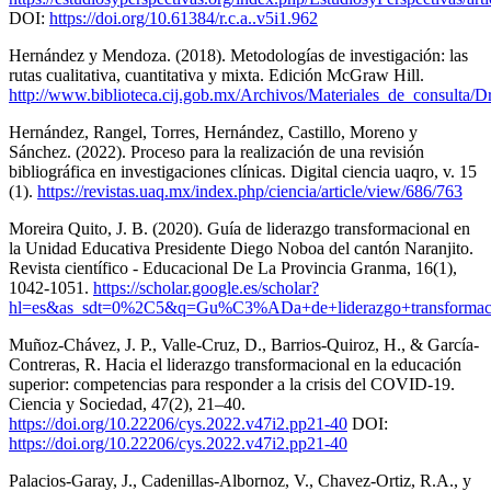
DOI:
https://doi.org/10.61384/r.c.a..v5i1.962
Hernández y Mendoza. (2018). Metodologías de investigación: las
rutas cualitativa, cuantitativa y mixta. Edición McGraw Hill.
http://www.biblioteca.cij.gob.mx/Archivos/Materiales_de_consulta/
Hernández, Rangel, Torres, Hernández, Castillo, Moreno y
Sánchez. (2022). Proceso para la realización de una revisión
bibliográfica en investigaciones clínicas. Digital ciencia uaqro, v. 15
(1).
https://revistas.uaq.mx/index.php/ciencia/article/view/686/763
Moreira Quito, J. B. (2020). Guía de liderazgo transformacional en
la Unidad Educativa Presidente Diego Noboa del cantón Naranjito.
Revista científico - Educacional De La Provincia Granma, 16(1),
1042-1051.
https://scholar.google.es/scholar?
hl=es&as_sdt=0%2C5&q=Gu%C3%ADa+de+liderazgo+transformaci
Muñoz-Chávez, J. P., Valle-Cruz, D., Barrios-Quiroz, H., & García-
Contreras, R. Hacia el liderazgo transformacional en la educación
superior: competencias para responder a la crisis del COVID-19.
Ciencia y Sociedad, 47(2), 21–40.
https://doi.org/10.22206/cys.2022.v47i2.pp21-40
DOI:
https://doi.org/10.22206/cys.2022.v47i2.pp21-40
Palacios-Garay, J., Cadenillas-Albornoz, V., Chavez-Ortiz, R.A., y