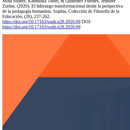
Mota Suárez, Katihuska Tahiri, & Quiñonez Fuentes, Jennifer
Zurina. (2020). El liderazgo transformacional desde la perspectiva
de la pedagogía humanista. Sophia, Colección de Filosofía de la
Educación, (28), 237-262.
https://doi.org/10.17163/soph.n28.2020.09
DOI:
https://doi.org/10.17163/soph.n28.2020.09