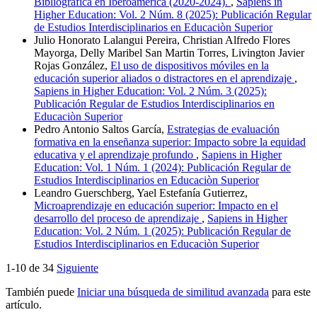
Bibliográfica en Iberoamérica (2020-2024).
,
Sapiens in
Higher Education: Vol. 2 Núm. 8 (2025): Publicación Regular
de Estudios Interdisciplinarios en Educaciòn Superior
Julio Honorato Lalangui Pereira, Christian Alfredo Flores
Mayorga, Delly Maribel San Martin Torres, Livington Javier
Rojas González,
El uso de dispositivos móviles en la
educación superior aliados o distractores en el aprendizaje
,
Sapiens in Higher Education: Vol. 2 Núm. 3 (2025):
Publicación Regular de Estudios Interdisciplinarios en
Educaciòn Superior
Pedro Antonio Saltos García,
Estrategias de evaluación
formativa en la enseñanza superior: Impacto sobre la equidad
educativa y el aprendizaje profundo
,
Sapiens in Higher
Education: Vol. 1 Núm. 1 (2024): Publicación Regular de
Estudios Interdisciplinarios en Educaciòn Superior
Leandro Guerschberg, Yael Estefanía Gutierrez,
Microaprendizaje en educación superior: Impacto en el
desarrollo del proceso de aprendizaje
,
Sapiens in Higher
Education: Vol. 2 Núm. 1 (2025): Publicación Regular de
Estudios Interdisciplinarios en Educaciòn Superior
1-10 de 34
Siguiente
También puede
Iniciar una búsqueda de similitud avanzada
para este
artículo.