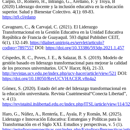
Carpio, D., Romero, H., Intrango, G., Arellano, F. y Troya, B
(2020) Liderazgo docente y la inclusión educativa en la educación
superior. Salud y Bienestar Colectivo. 4(1): 69-83.
https://n9.cl/edanp
Cavagnaro, C., & Carvajal, C. (2021). El Liderazgo
Transformacional en la Gestión Educativa en la Unidad Educativa
República de Francia de Guayaquil. 593 digital Publisher CEIT,
6(1), 132-149.
https://dialnet.unirioja.es/servlet/articulo?
codigo=7897557
DOI:
https://doi.org/10.33386/593dp.2021.1.457
Céspedes, R. C., Poves, J. E., & Salazar, B. S. (2019). Modelo de
gestión basado en liderazgo transformacional para mejorar la calidad
de los procesos universitarios. UCV Hacer, 8(4), 21-33.
http://revistas.ucv.edu.pe/index.php/ucv-hacer/article/view/521
DOI:
https://doi.org/10.18050/RevUCVHACER.v8n4a2
Gómez, S. (2020). Estado del arte del liderazgo transformacional en
la educación universitaria. Revista Cuatrimestral“Conecta Libertad”,
v. 4 (1).
https://revistaitsl.itslibertad.edu.ec/index.php/ITSL/article/view/114/3
Haro, G., Núñez, A., Rentería, E., Ayala, P. y Román, M. (2025).
Liderazgo e Innovación Educativa: Estrategias y Políticas para la
Transformación en el Siglo XXI. Estudios y perspectivas, v. 5 (1).
https://estudiosyperspectivas.org/index.php/EstudiosyPerspectivas/ar