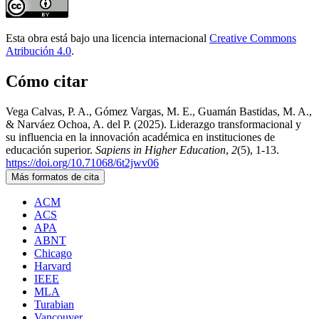
Esta obra está bajo una licencia internacional
Creative Commons
Atribución 4.0
.
Cómo citar
Vega Calvas, P. A., Gómez Vargas, M. E., Guamán Bastidas, M. A.,
& Narváez Ochoa, A. del P. (2025). Liderazgo transformacional y
su influencia en la innovación académica en instituciones de
educación superior.
Sapiens in Higher Education
,
2
(5), 1-13.
https://doi.org/10.71068/6t2jwv06
Más formatos de cita
ACM
ACS
APA
ABNT
Chicago
Harvard
IEEE
MLA
Turabian
Vancouver