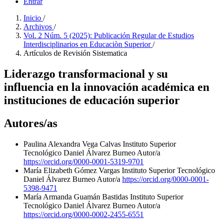
Entrar
Inicio
/
Archivos
/
Vol. 2 Núm. 5 (2025): Publicación Regular de Estudios
Interdisciplinarios en Educaciòn Superior
/
Artículos de Revisión Sistematica
Liderazgo transformacional y su
influencia en la innovación académica en
instituciones de educación superior
Autores/as
Paulina Alexandra Vega Calvas
Instituto Superior
Tecnológico Daniel Álvarez Burneo
Autor/a
https://orcid.org/0000-0001-5319-9701
María Elizabeth Gómez Vargas
Instituto Superior Tecnológico
Daniel Álvarez Burneo
Autor/a
https://orcid.org/0000-0001-
5398-9471
María Armanda Guamán Bastidas
Instituto Superior
Tecnológico Daniel Álvarez Burneo
Autor/a
https://orcid.org/0000-0002-2455-6551