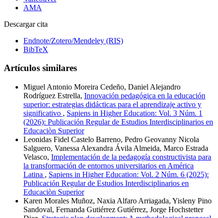
AMA
Descargar cita
Endnote/Zotero/Mendeley (RIS)
BibTeX
Artículos similares
Miguel Antonio Moreira Cedeño, Daniel Alejandro
Rodríguez Estrella,
Innovación pedagógica en la educación
superior: estrategias didácticas para el aprendizaje activo y
significativo
,
Sapiens in Higher Education: Vol. 3 Núm. 1
(2026): Publicación Regular de Estudios Interdisciplinarios en
Educaciòn Superior
Leonidas Fidel Castelo Barreno, Pedro Geovanny Nicola
Salguero, Vanessa Alexandra Ávila Almeida, Marco Estrada
Velasco,
Implementación de la pedagogía constructivista para
la transformación de entornos universitarios en América
Latina
,
Sapiens in Higher Education: Vol. 2 Núm. 6 (2025):
Publicación Regular de Estudios Interdisciplinarios en
Educaciòn Superior
Karen Morales Muñoz, Naxia Alfaro Arriagada, Yisleny Pino
Sandoval, Fernanda Gutiérrez Gutiérrez, Jorge Hochstetter