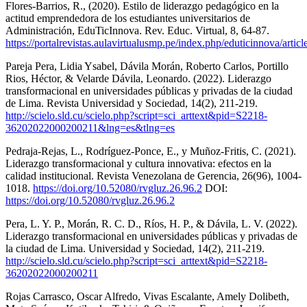
Flores-Barrios, R., (2020). Estilo de liderazgo pedagógico en la
actitud emprendedora de los estudiantes universitarios de
Administración, EduTicInnova. Rev. Educ. Virtual, 8, 64-87.
https://portalrevistas.aulavirtualusmp.pe/index.php/eduticinnova/artic
Pareja Pera, Lidia Ysabel, Dávila Morán, Roberto Carlos, Portillo
Rios, Héctor, & Velarde Dávila, Leonardo. (2022). Liderazgo
transformacional en universidades públicas y privadas de la ciudad
de Lima. Revista Universidad y Sociedad, 14(2), 211-219.
http://scielo.sld.cu/scielo.php?script=sci_arttext&pid=S2218-
36202022000200211&lng=es&tlng=es
Pedraja-Rejas, L., Rodríguez-Ponce, E., y Muñoz-Fritis, C. (2021).
Liderazgo transformacional y cultura innovativa: efectos en la
calidad institucional. Revista Venezolana de Gerencia, 26(96), 1004-
1018.
https://doi.org/10.52080/rvgluz.26.96.2
DOI:
https://doi.org/10.52080/rvgluz.26.96.2
Pera, L. Y. P., Morán, R. C. D., Ríos, H. P., & Dávila, L. V. (2022).
Liderazgo transformacional en universidades públicas y privadas de
la ciudad de Lima. Universidad y Sociedad, 14(2), 211-219.
http://scielo.sld.cu/scielo.php?script=sci_arttext&pid=S2218-
36202022000200211
Rojas Carrasco, Oscar Alfredo, Vivas Escalante, Amely Dolibeth,