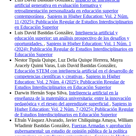
artificial generativa en evaluación formativa y
retroalimentación personalizada en educación superior
contemporánea
,
Sapiens in Higher Education: Vol. 2 Núm.
11 (2025): Publicación Regular de Estudios Interdisciplinarios
en Educaciòn Superior
Luis David Bastidas González,
Inteligencia artificial y
educación superior: un análisis prospectivo de los desafíos y
oportunidades.
,
Sapiens in Higher Education: Vol. 1 Núm. 1
(2024): Publicación Regular de Estudios Interdisciplinarios en
Educaciòn Superior
Nestor Tipula Quispe, Luz Delia Quispe Herrera, Mayra
Aracely Quimi Varas, Luis David Bastidas González,
Educación STEM con inteligencia artificial en el desarrollo de
competencias científicas y creativas
,
Sapiens in Higher
Education: Vol. 2 Núm. 4 (2025): Publicación Regular de
Estudios Interdisciplinarios en Educaciòn Superior
Darwin Hernán Sopa Silva,
Inteligencia artificial en la
enseñanza de la matemática universitaria: entre la innovación
pedagógica y el riesgo del aprendizaje superficial
,
Sapiens in
Higher Education: Vol. 2 Núm. 7 (2025): Publicación Regular
de Estudios Interdisciplinarios en Educaciòn Superior
Efraín Vásquez Alvarado, Javier Chiliquinga Amaya, William
Wladimir Bastidas González,
Fuerzas Armadas y aprobación
gubernamental: un estudio de opinión pública de la política