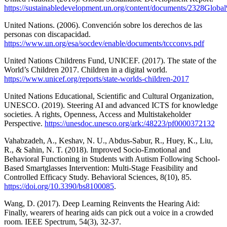
https://sustainabledevelopment.un.org/content/documents/2328Gl
United Nations. (2006). Convención sobre los derechos de las
personas con discapacidad.
https://www.un.org/esa/socdev/enable/documents/tccconvs.pdf
United Nations Childrens Fund, UNICEF. (2017). The state of the
World’s Children 2017. Children in a digital world.
https://www.unicef.org/reports/state-worlds-children-2017
United Nations Educational, Scientific and Cultural Organization,
UNESCO. (2019). Steering AI and advanced ICTS for knowledge
societies. A rights, Openness, Access and Multistakeholder
Perspective.
https://unesdoc.unesco.org/ark:/48223/pf0000372132
Vahabzadeh, A., Keshav, N. U., Abdus-Sabur, R., Huey, K., Liu,
R., & Sahin, N. T. (2018). Improved Socio-Emotional and
Behavioral Functioning in Students with Autism Following School-
Based Smartglasses Intervention: Multi-Stage Feasibility and
Controlled Efficacy Study. Behavioral Sciences, 8(10), 85.
https://doi.org/10.3390/bs8100085
.
Wang, D. (2017). Deep Learning Reinvents the Hearing Aid:
Finally, wearers of hearing aids can pick out a voice in a crowded
room. IEEE Spectrum, 54(3), 32-37.