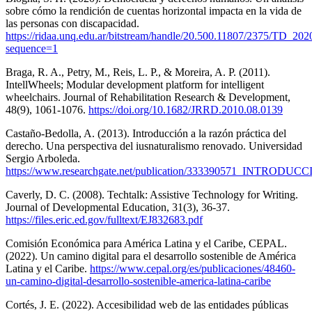
sobre cómo la rendición de cuentas horizontal impacta en la vida de
las personas con discapacidad.
https://ridaa.unq.edu.ar/bitstream/handle/20.500.11807/2375/TD_20
sequence=1
Braga, R. A., Petry, M., Reis, L. P., & Moreira, A. P. (2011).
IntellWheels; Modular development platform for intelligent
wheelchairs. Journal of Rehabilitation Research & Development,
48(9), 1061-1076.
https://doi.org/10.1682/JRRD.2010.08.0139
Castaño-Bedolla, A. (2013). Introducción a la razón práctica del
derecho. Una perspectiva del iusnaturalismo renovado. Universidad
Sergio Arboleda.
https://www.researchgate.net/publication/33339057
Caverly, D. C. (2008). Techtalk: Assistive Technology for Writing.
Journal of Developmental Education, 31(3), 36-37.
https://files.eric.ed.gov/fulltext/EJ832683.pdf
Comisión Económica para América Latina y el Caribe, CEPAL.
(2022). Un camino digital para el desarrollo sostenible de América
Latina y el Caribe.
https://www.cepal.org/es/publicaciones/48460-
un-camino-digital-desarrollo-sostenible-america-latina-caribe
Cortés, J. E. (2022). Accesibilidad web de las entidades públicas