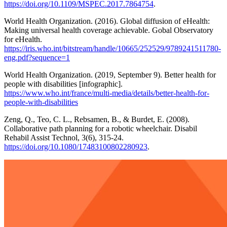
https://doi.org/10.1109/MSPEC.2017.7864754
.
World Health Organization. (2016). Global diffusion of eHealth:
Making universal health coverage achievable. Gobal Observatory
for eHealth.
https://iris.who.int/bitstream/handle/10665/252529/9789241511780-
eng.pdf?sequence=1
World Health Organization. (2019, September 9). Better health for
people with disabilities [infographic].
https://www.who.int/france/multi-media/details/better-health-for-
people-with-disabilities
Zeng, Q., Teo, C. L., Rebsamen, B., & Burdet, E. (2008).
Collaborative path planning for a robotic wheelchair. Disabil
Rehabil Assist Technol, 3(6), 315-24.
https://doi.org/10.1080/17483100802280923
.