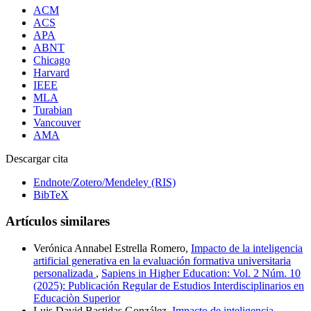
ACM
ACS
APA
ABNT
Chicago
Harvard
IEEE
MLA
Turabian
Vancouver
AMA
Descargar cita
Endnote/Zotero/Mendeley (RIS)
BibTeX
Artículos similares
Verónica Annabel Estrella Romero,
Impacto de la inteligencia
artificial generativa en la evaluación formativa universitaria
personalizada
,
Sapiens in Higher Education: Vol. 2 Núm. 10
(2025): Publicación Regular de Estudios Interdisciplinarios en
Educaciòn Superior
Luis David Bastidas González,
Impacto de inteligencia