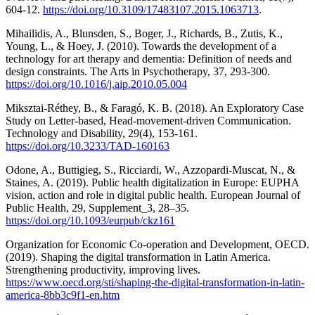
604-12.
https://doi.org/10.3109/17483107.2015.1063713
.
Mihailidis, A., Blunsden, S., Boger, J., Richards, B., Zutis, K.,
Young, L., & Hoey, J. (2010). Towards the development of a
technology for art therapy and dementia: Definition of needs and
design constraints. The Arts in Psychotherapy, 37, 293-300.
https://doi.org/10.1016/j.aip.2010.05.004
Miksztai-Réthey, B., & Faragó, K. B. (2018). An Exploratory Case
Study on Letter-based, Head-movement-driven Communication.
Technology and Disability, 29(4), 153-161.
https://doi.org/10.3233/TAD-160163
Odone, A., Buttigieg, S., Ricciardi, W., Azzopardi-Muscat, N., &
Staines, A. (2019). Public health digitalization in Europe: EUPHA
vision, action and role in digital public health. European Journal of
Public Health, 29, Supplement_3, 28–35.
https://doi.org/10.1093/eurpub/ckz161
Organization for Economic Co-operation and Development, OECD.
(2019). Shaping the digital transformation in Latin America.
Strengthening productivity, improving lives.
https://www.oecd.org/sti/shaping-the-digital-transformation-in-latin-
america-8bb3c9f1-en.htm