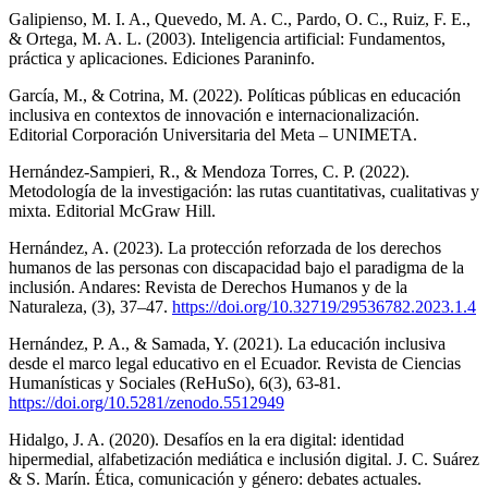
Galipienso, M. I. A., Quevedo, M. A. C., Pardo, O. C., Ruiz, F. E.,
& Ortega, M. A. L. (2003). Inteligencia artificial: Fundamentos,
práctica y aplicaciones. Ediciones Paraninfo.
García, M., & Cotrina, M. (2022). Políticas públicas en educación
inclusiva en contextos de innovación e internacionalización.
Editorial Corporación Universitaria del Meta – UNIMETA.
Hernández-Sampieri, R., & Mendoza Torres, C. P. (2022).
Metodología de la investigación: las rutas cuantitativas, cualitativas y
mixta. Editorial McGraw Hill.
Hernández, A. (2023). La protección reforzada de los derechos
humanos de las personas con discapacidad bajo el paradigma de la
inclusión. Andares: Revista de Derechos Humanos y de la
Naturaleza, (3), 37–47.
https://doi.org/10.32719/29536782.2023.1.4
Hernández, P. A., & Samada, Y. (2021). La educación inclusiva
desde el marco legal educativo en el Ecuador. Revista de Ciencias
Humanísticas y Sociales (ReHuSo), 6(3), 63-81.
https://doi.org/10.5281/zenodo.5512949
Hidalgo, J. A. (2020). Desafíos en la era digital: identidad
hipermedial, alfabetización mediática e inclusión digital. J. C. Suárez
& S. Marín. Ética, comunicación y género: debates actuales.