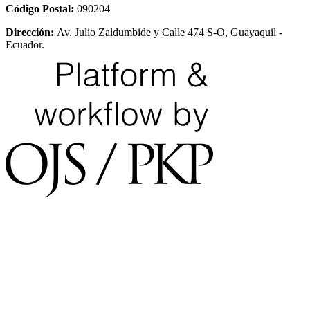
Código Postal:
090204
Dirección:
Av. Julio Zaldumbide y Calle 474 S-O, Guayaquil -
Ecuador.