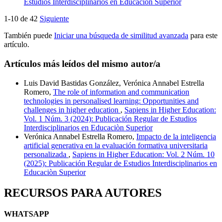
Estudios Interdisciplinarios en Educaciòn Superior
1-10 de 42
Siguiente
También puede
Iniciar una búsqueda de similitud avanzada
para este
artículo.
Artículos más leídos del mismo autor/a
Luis David Bastidas González, Verónica Annabel Estrella
Romero,
The role of information and communication
technologies in personalised learning: Opportunities and
challenges in higher education
,
Sapiens in Higher Education:
Vol. 1 Núm. 3 (2024): Publicación Regular de Estudios
Interdisciplinarios en Educaciòn Superior
Verónica Annabel Estrella Romero,
Impacto de la inteligencia
artificial generativa en la evaluación formativa universitaria
personalizada
,
Sapiens in Higher Education: Vol. 2 Núm. 10
(2025): Publicación Regular de Estudios Interdisciplinarios en
Educaciòn Superior
RECURSOS PARA AUTORES
WHATSAPP