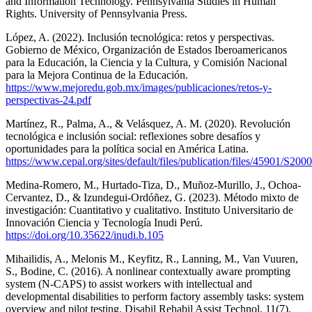
and Information Technology. Pennsylvania Studies in Human
Rights. University of Pennsylvania Press.
López, A. (2022). Inclusión tecnológica: retos y perspectivas.
Gobierno de México, Organización de Estados Iberoamericanos
para la Educación, la Ciencia y la Cultura, y Comisión Nacional
para la Mejora Continua de la Educación.
https://www.mejoredu.gob.mx/images/publicaciones/retos-y-
perspectivas-24.pdf
Martínez, R., Palma, A., & Velásquez, A. M. (2020). Revolución
tecnológica e inclusión social: reflexiones sobre desafíos y
oportunidades para la política social en América Latina.
https://www.cepal.org/sites/default/files/publication/files/45901/S20
Medina-Romero, M., Hurtado-Tiza, D., Muñoz-Murillo, J., Ochoa-
Cervantez, D., & Izundegui-Ordóñez, G. (2023). Método mixto de
investigación: Cuantitativo y cualitativo. Instituto Universitario de
Innovación Ciencia y Tecnología Inudi Perú.
https://doi.org/10.35622/inudi.b.105
Mihailidis, A., Melonis M., Keyfitz, R., Lanning, M., Van Vuuren,
S., Bodine, C. (2016). A nonlinear contextually aware prompting
system (N-CAPS) to assist workers with intellectual and
developmental disabilities to perform factory assembly tasks: system
overview and pilot testing. Disabil Rehabil Assist Technol, 11(7),