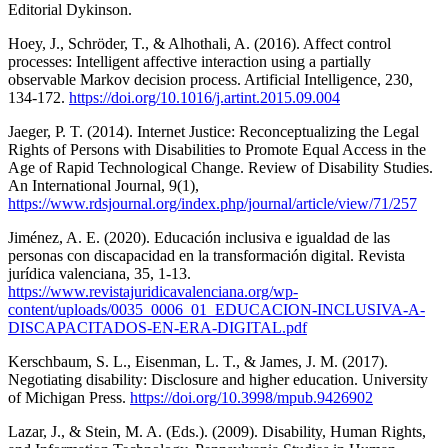
Editorial Dykinson.
Hoey, J., Schröder, T., & Alhothali, A. (2016). Affect control
processes: Intelligent affective interaction using a partially
observable Markov decision process. Artificial Intelligence, 230,
134-172.
https://doi.org/10.1016/j.artint.2015.09.004
Jaeger, P. T. (2014). Internet Justice: Reconceptualizing the Legal
Rights of Persons with Disabilities to Promote Equal Access in the
Age of Rapid Technological Change. Review of Disability Studies.
An International Journal, 9(1),
https://www.rdsjournal.org/index.php/journal/article/view/71/257
Jiménez, A. E. (2020). Educación inclusiva e igualdad de las
personas con discapacidad en la transformación digital. Revista
jurídica valenciana, 35, 1-13.
https://www.revistajuridicavalenciana.org/wp-
content/uploads/0035_0006_01_EDUCACION-INCLUSIVA-A-
DISCAPACITADOS-EN-ERA-DIGITAL.pdf
Kerschbaum, S. L., Eisenman, L. T., & James, J. M. (2017).
Negotiating disability: Disclosure and higher education. University
of Michigan Press.
https://doi.org/10.3998/mpub.9426902
Lazar, J., & Stein, M. A. (Eds.). (2009). Disability, Human Rights,