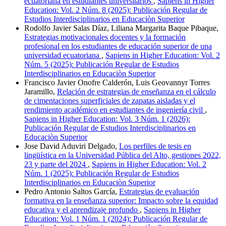
ecuatoriana en estudiantes universitarios
,
Sapiens in Higher
Education: Vol. 2 Núm. 8 (2025): Publicación Regular de
Estudios Interdisciplinarios en Educaciòn Superior
Rodolfo Javier Salas Díaz, Liliana Margarita Baque Pibaque,
Estrategias motivacionales docentes y la formación
profesional en los estudiantes de educación superior de una
universidad ecuatoriana
,
Sapiens in Higher Education: Vol. 2
Núm. 5 (2025): Publicación Regular de Estudios
Interdisciplinarios en Educaciòn Superior
Francisco Javier Onofre Calderón, Luis Geovannyr Torres
Jaramillo,
Relación de estrategias de enseñanza en el cálculo
de cimentaciones superficiales de zapatas aisladas y el
rendimiento académico en estudiantes de ingeniería civil
,
Sapiens in Higher Education: Vol. 3 Núm. 1 (2026):
Publicación Regular de Estudios Interdisciplinarios en
Educaciòn Superior
Jose David Aduviri Delgado,
Los perfiles de tesis en
lingüística en la Universidad Pública del Alto, gestiones 2022,
23 y parte del 2024
,
Sapiens in Higher Education: Vol. 2
Núm. 1 (2025): Publicación Regular de Estudios
Interdisciplinarios en Educaciòn Superior
Pedro Antonio Saltos García,
Estrategias de evaluación
formativa en la enseñanza superior: Impacto sobre la equidad
educativa y el aprendizaje profundo
,
Sapiens in Higher
Education: Vol. 1 Núm. 1 (2024): Publicación Regular de