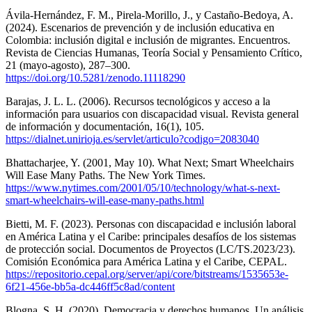
Ávila-Hernández, F. M., Pirela-Morillo, J., y Castaño-Bedoya, A.
(2024). Escenarios de prevención y de inclusión educativa en
Colombia: inclusión digital e inclusión de migrantes. Encuentros.
Revista de Ciencias Humanas, Teoría Social y Pensamiento Crítico,
21 (mayo-agosto), 287–300.
https://doi.org/10.5281/zenodo.11118290
Barajas, J. L. L. (2006). Recursos tecnológicos y acceso a la
información para usuarios con discapacidad visual. Revista general
de información y documentación, 16(1), 105.
https://dialnet.unirioja.es/servlet/articulo?codigo=2083040
Bhattacharjee, Y. (2001, May 10). What Next; Smart Wheelchairs
Will Ease Many Paths. The New York Times.
https://www.nytimes.com/2001/05/10/technology/what-s-next-
smart-wheelchairs-will-ease-many-paths.html
Bietti, M. F. (2023). Personas con discapacidad e inclusión laboral
en América Latina y el Caribe: principales desafíos de los sistemas
de protección social. Documentos de Proyectos (LC/TS.2023/23).
Comisión Económica para América Latina y el Caribe, CEPAL.
https://repositorio.cepal.org/server/api/core/bitstreams/1535653e-
6f21-456e-bb5a-dc446ff5c8ad/content
Blogna, S. H. (2020). Democracia y derechos humanos. Un análisis