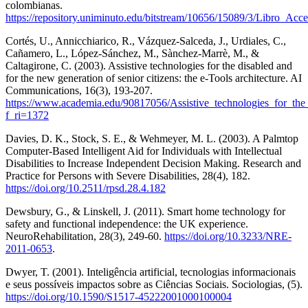
colombianas.
https://repository.uniminuto.edu/bitstream/10656/15089/3/Libro
Cortés, U., Annicchiarico, R., Vázquez-Salceda, J., Urdiales, C.,
Cañamero, L., López-Sánchez, M., Sànchez-Marrè, M., &
Caltagirone, C. (2003). Assistive technologies for the disabled and
for the new generation of senior citizens: the e-Tools architecture. AI
Communications, 16(3), 193-207.
https://www.academia.edu/90817056/Assistive_technologies_for_the
f_ri=1372
Davies, D. K., Stock, S. E., & Wehmeyer, M. L. (2003). A Palmtop
Computer-Based Intelligent Aid for Individuals with Intellectual
Disabilities to Increase Independent Decision Making. Research and
Practice for Persons with Severe Disabilities, 28(4), 182.
https://doi.org/10.2511/rpsd.28.4.182
Dewsbury, G., & Linskell, J. (2011). Smart home technology for
safety and functional independence: the UK experience.
NeuroRehabilitation, 28(3), 249-60.
https://doi.org/10.3233/NRE-
2011-0653
.
Dwyer, T. (2001). Inteligência artificial, tecnologias informacionais
e seus possíveis impactos sobre as Ciências Sociais. Sociologias, (5).
https://doi.org/10.1590/S1517-45222001000100004