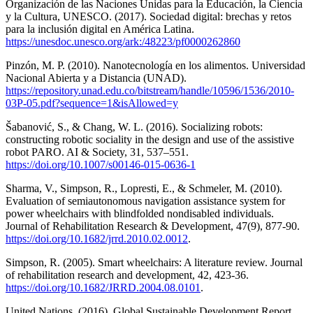
Organización de las Naciones Unidas para la Educación, la Ciencia
y la Cultura, UNESCO. (2017). Sociedad digital: brechas y retos
para la inclusión digital en América Latina.
https://unesdoc.unesco.org/ark:/48223/pf0000262860
Pinzón, M. P. (2010). Nanotecnología en los alimentos. Universidad
Nacional Abierta y a Distancia (UNAD).
https://repository.unad.edu.co/bitstream/handle/10596/1536/2010-
03P-05.pdf?sequence=1&isAllowed=y
Šabanović, S., & Chang, W. L. (2016). Socializing robots:
constructing robotic sociality in the design and use of the assistive
robot PARO. AI & Society, 31, 537–551.
https://doi.org/10.1007/s00146-015-0636-1
Sharma, V., Simpson, R., Lopresti, E., & Schmeler, M. (2010).
Evaluation of semiautonomous navigation assistance system for
power wheelchairs with blindfolded nondisabled individuals.
Journal of Rehabilitation Research & Development, 47(9), 877-90.
https://doi.org/10.1682/jrrd.2010.02.0012
.
Simpson, R. (2005). Smart wheelchairs: A literature review. Journal
of rehabilitation research and development, 42, 423-36.
https://doi.org/10.1682/JRRD.2004.08.0101
.
United Nations. (2016). Global Sustainable Development Report.