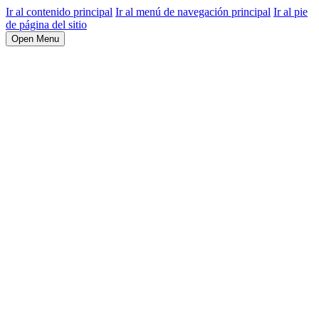
Ir al contenido principal
Ir al menú de navegación principal
Ir al pie
de página del sitio
Open Menu