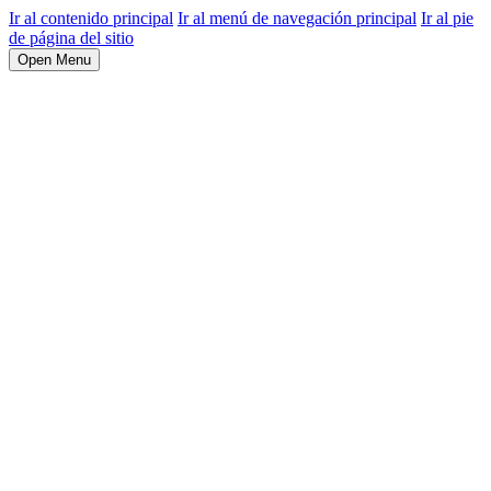
Ir al contenido principal
Ir al menú de navegación principal
Ir al pie
de página del sitio
Open Menu